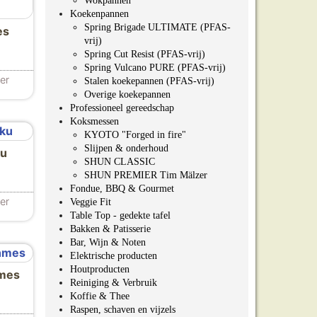
Wokpannen
Koekenpannen
Spring Brigade ULTIMATE (PFAS-
es
vrij)
Spring Cut Resist (PFAS-vrij)
Spring Vulcano PURE (PFAS-vrij)
er
Stalen koekepannen (PFAS-vrij)
Overige koekepannen
Professioneel gereedschap
Koksmessen
KYOTO "Forged in fire"
Slijpen & onderhoud
ku
SHUN CLASSIC
SHUN PREMIER Tim Mälzer
Fondue, BBQ & Gourmet
er
Veggie Fit
Table Top - gedekte tafel
Bakken & Patisserie
Bar, Wijn & Noten
Elektrische producten
Houtproducten
mes
Reiniging & Verbruik
Koffie & Thee
Raspen, schaven en vijzels