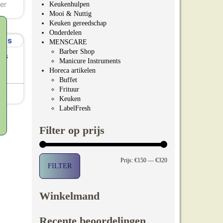
er
Keukenhulpen
Mooi & Nuttig
Keuken gereedschap
Onderdelen
MENSCARE
Barber Shop
es
Manicure Instruments
Horeca artikelen
Buffet
er
Frituur
Keuken
LabelFresh
Filter op prijs
Min. prijs
Max. prijs
Prijs:
€150
—
€320
FILTER
Winkelmand
Recente beoordelingen