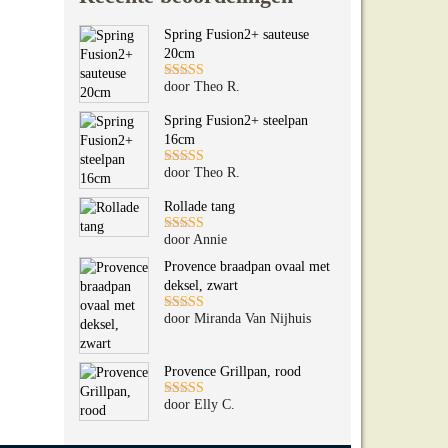
Spring Fusion2+ sauteuse
20cm
door Theo R.
Gewaardeerd
5
uit 5
Spring Fusion2+ steelpan
16cm
door Theo R.
Gewaardeerd
5
uit 5
Rollade tang
door Annie
Gewaardeerd
5
uit 5
Provence braadpan ovaal met
deksel, zwart
door Miranda Van Nijhuis
Gewaardeerd
5
uit 5
Provence Grillpan, rood
door Elly C.
Gewaardeerd
5
uit 5