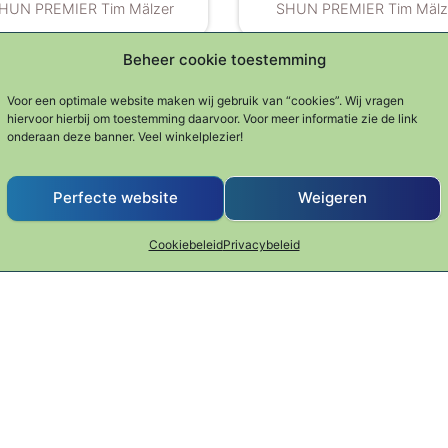
HUN PREMIER Tim Mälzer
SHUN PREMIER Tim Mälz
Beheer cookie toestemming
Voor een optimale website maken wij gebruik van “cookies”. Wij vragen
 Premier universeelmes
SHUN Premier vleesm
hiervoor hierbij om toestemming daarvoor. Voor meer informatie zie de link
onderaan deze banner. Veel winkelplezier!
€
169.00
€
235.00
HUN PREMIER Tim Mälzer
SHUN PREMIER Tim Mälz
Perfecte website
Weigeren
Cookiebeleid
Privacybeleid