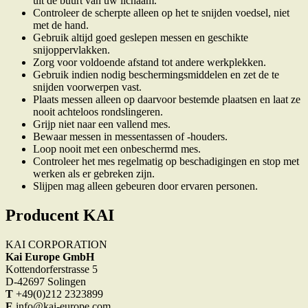
uit de buurt van uw lichaam.
Controleer de scherpte alleen op het te snijden voedsel, niet
met de hand.
Gebruik altijd goed geslepen messen en geschikte
snijoppervlakken.
Zorg voor voldoende afstand tot andere werkplekken.
Gebruik indien nodig beschermingsmiddelen en zet de te
snijden voorwerpen vast.
Plaats messen alleen op daarvoor bestemde plaatsen en laat ze
nooit achteloos rondslingeren.
Grijp niet naar een vallend mes.
Bewaar messen in messentassen of -houders.
Loop nooit met een onbeschermd mes.
Controleer het mes regelmatig op beschadigingen en stop met
werken als er gebreken zijn.
Slijpen mag alleen gebeuren door ervaren personen.
Producent KAI
KAI CORPORATION
Kai Europe GmbH
Kottendorferstrasse 5
D-42697 Solingen
T
+49(0)212 2323899
E
info@kai-europe.com