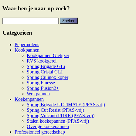
Waar ben je naar op zoek?
Zoeken
naar:
Categorieën
Pepermolens
Kookpannen
Kookpannen Gietijzer
RVS kookgerei
Spring Brigade GLi
Spring Cristal GLI
Spring Culinox koper
Spring Finesse
Spring Fusion2+
Wokpannen
Koekenpannen
Spring Brigade ULTIMATE (PFAS-vrij)
Spring Cut Resist (PFAS-vrij)
Spring Vulcano PURE (PFAS-vrij)
Stalen koekepannen (PFAS-vrij)
Overige koekepannen
Professioneel gereedschap