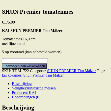
SHUN Premier tomatenmes
€
175.00
KAI SHUN PREMIER Tim Mälzer
Tomatenmes 16,0 cm
met fijne kartel
5 op voorraad (kan nabesteld worden)
SHUN
Premier
Toevoegen aan winkelwagen
tomatenmes
SKU:
TDM1722
Categorie:
SHUN PREMIER Tim Mälzer
Tags:
aantal
kai koksmes
,
Shun Premier Tim Mälzer
Beschrijving
Veiligheidsinstructie messen
Producent KAI
Beoordelingen (0)
Beschrijving