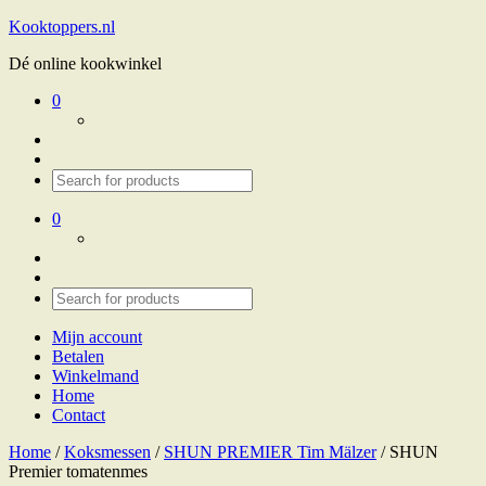
Kooktoppers.nl
Dé online kookwinkel
0
0
Mijn account
Betalen
Winkelmand
Home
Contact
Home
/
Koksmessen
/
SHUN PREMIER Tim Mälzer
/ SHUN
Premier tomatenmes