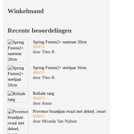
Winkelmand
Recente beoordelingen
Spring Fusion2+ sauteuse 20cm
door Theo R.
Gewaardeerd
5
uit 5
Spring Fusion2+ steelpan 16cm
door Theo R.
Gewaardeerd
5
uit 5
Rollade tang
door Annie
Gewaardeerd
5
uit 5
Provence braadpan ovaal met deksel, zwart
door Miranda Van Nijhuis
Gewaardeerd
5
uit 5