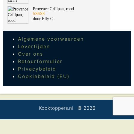
Provence Grillpan, rood
door Elly C.
Gewaardeerd
5
uit 5
Algemene voorwaarden
Levertijden
Over ons
Retourformulier
Privacybeleid
Cookiebeleid (EU)
Kooktoppers.nl
© 2026