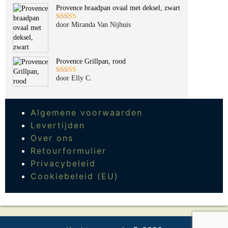
5
uit 5
Provence braadpan ovaal met deksel, zwart
door Miranda Van Nijhuis
Gewaardeerd
5
uit 5
Provence Grillpan, rood
door Elly C.
Gewaardeerd
5
uit 5
Algemene voorwaarden
Levertijden
Over ons
Retourformulier
Privacybeleid
Cookiebeleid (EU)