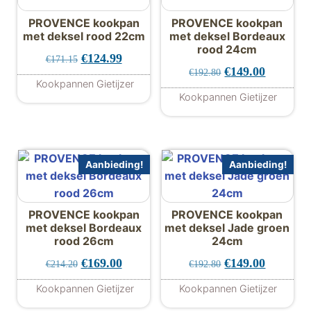
PROVENCE kookpan
PROVENCE kookpan
met deksel rood 22cm
met deksel Bordeaux
rood 24cm
Oorspronkelijke prijs was: €171.15.
Huidige prijs is: €124.99.
€
124.99
€
171.15
Oorspronkelijke 
Huidige p
€
149.00
€
192.80
Kookpannen Gietijzer
Kookpannen Gietijzer
Aanbieding!
Aanbieding!
PROVENCE kookpan
PROVENCE kookpan
met deksel Bordeaux
met deksel Jade groen
rood 26cm
24cm
Oorspronkelijke prijs was: €214.20.
Huidige prijs is: €169.00.
Oorspronkelijke 
Huidige p
€
169.00
€
149.00
€
214.20
€
192.80
Kookpannen Gietijzer
Kookpannen Gietijzer