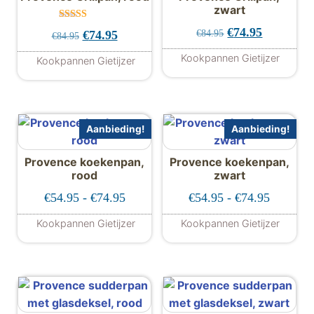
zwart
Gewaardeer
Oorspronkelijke 
Huidige pr
€
74.95
€
84.95
Oorspronkelijke prijs was: €84.95.
Huidige prijs is: €74.95.
€
74.95
€
84.95
d
5.00
uit 5
Kookpannen Gietijzer
Kookpannen Gietijzer
Aanbieding!
Aanbieding!
Provence koekenpan,
Provence koekenpan,
rood
zwart
Prijsklasse: €54.95 tot €74.95
Prijskla
€
54.95
-
€
74.95
€
54.95
-
€
74.95
Kookpannen Gietijzer
Kookpannen Gietijzer
Dit product heeft meerdere variaties. De
Dit product hee