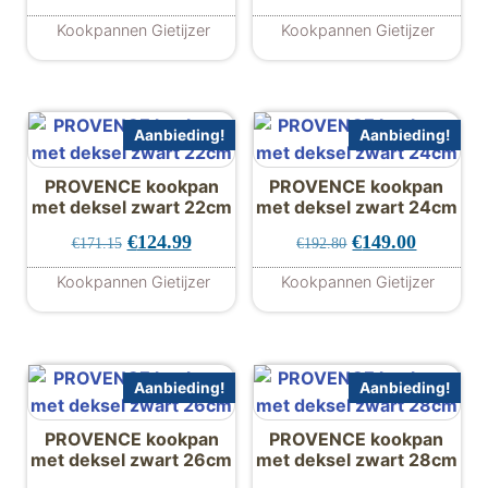
Kookpannen Gietijzer
Kookpannen Gietijzer
Aanbieding!
Aanbieding!
PROVENCE kookpan
PROVENCE kookpan
met deksel zwart 22cm
met deksel zwart 24cm
Oorspronkelijke prijs was: €171.15.
Huidige prijs is: €124.99.
Oorspronkelijke 
Huidige p
€
124.99
€
149.00
€
171.15
€
192.80
Kookpannen Gietijzer
Kookpannen Gietijzer
Aanbieding!
Aanbieding!
PROVENCE kookpan
PROVENCE kookpan
met deksel zwart 26cm
met deksel zwart 28cm