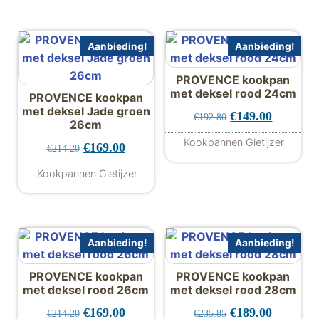
Aanbieding!
Aanbieding!
PROVENCE kookpan
met deksel rood 24cm
PROVENCE kookpan
met deksel Jade groen
Oorspronkelijke 
Huidige p
€
149.00
€
192.80
26cm
Kookpannen Gietijzer
Oorspronkelijke prijs was: €214.20.
Huidige prijs is: €169.00.
€
169.00
€
214.20
Kookpannen Gietijzer
Aanbieding!
Aanbieding!
PROVENCE kookpan
PROVENCE kookpan
met deksel rood 26cm
met deksel rood 28cm
Oorspronkelijke prijs was: €214.20.
Huidige prijs is: €169.00.
Oorspronkelijke 
Huidige p
€
169.00
€
189.00
€
214.20
€
235.85