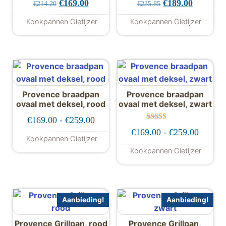
Oorspronkelijke prijs was: €214.20.
Huidige prijs is: €169.00.
Oorspronkelijke 
Huidige p
€
169.00
€
189.00
€
214.20
€
235.85
Kookpannen Gietijzer
Kookpannen Gietijzer
Provence braadpan
Provence braadpan
ovaal met deksel, rood
ovaal met deksel, zwart
Prijsklasse: €169.00 tot €259.00
€
169.00
-
€
259.00
Gewaardeer
Prijskl
€
169.00
-
€
259.00
d
Kookpannen Gietijzer
5.00
uit 5
Dit product heeft meerdere variaties. De
Kookpannen Gietijzer
Dit product hee
Aanbieding!
Aanbieding!
Provence Grillpan, rood
Provence Grillpan,