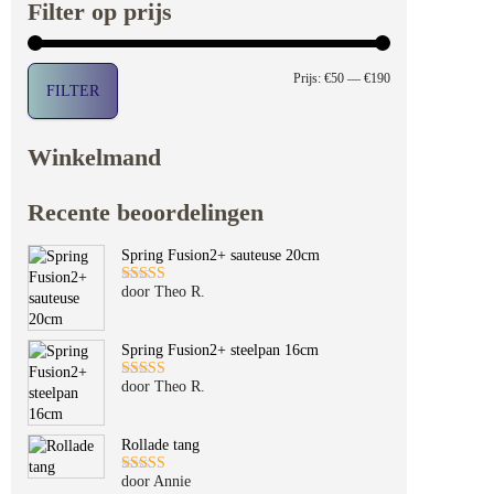
Filter op prijs
Min. prijs
Max. prijs
Prijs:
€50
—
€190
FILTER
Winkelmand
Recente beoordelingen
Spring Fusion2+ sauteuse 20cm
door Theo R.
Gewaardeerd
5
uit 5
Spring Fusion2+ steelpan 16cm
door Theo R.
Gewaardeerd
5
uit 5
Rollade tang
door Annie
Gewaardeerd