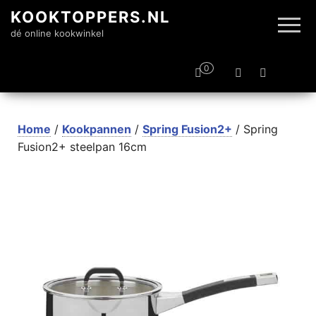
KOOKTOPPERS.NL
dé online kookwinkel
0
Home
/
Kookpannen
/
Spring Fusion2+
/ Spring
Fusion2+ steelpan 16cm