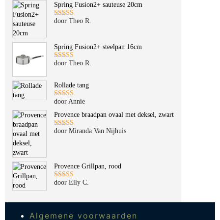
Spring Fusion2+ sauteuse 20cm
door Theo R.
Gewaardeerd
5
uit 5
Spring Fusion2+ steelpan 16cm
door Theo R.
Gewaardeerd
5
uit 5
Rollade tang
door Annie
Gewaardeerd
5
uit 5
Provence braadpan ovaal met deksel, zwart
door Miranda Van Nijhuis
Gewaardeerd
5
uit 5
Provence Grillpan, rood
door Elly C.
Gewaardeerd
5
uit 5
Algemene voorwaarden