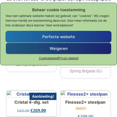
ze zijn omsloten met silicone om de hitte van de
Beheer cookie toestemming
pan uit de greep te weren.
Voor een optimale website maken wij gebruik van “cookies”. Wij vragen
hiervoor hierbij om toestemming daarvoor. Voor meer informatie zie de
Gerelateerde producten
link onderaan deze banner. Veel winkelplezier!
Perfecte website
Brigade sauteuse
Weigeren
Brigade steamer opzet
Prijsklasse: €89.00 tot €119.00
€
89.00
-
€
119.00
Cookiebeleid
Privacybeleid
€
69.00
Spring Brigade GLi
Dit product heeft meerdere variaties. De
Spring Brigade GLi
Aanbieding!
Cristal 4-dlg. set
Finesse2+ steelpan
Oorspronkelijke prijs was: €435.00.
Huidige prijs is: €269.00.
€
269.00
€
435.00
Gewaard
€
109.00