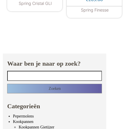
eerd
Spring Cristal GLI
4.00
uit 5
Spring Finesse
Waar ben je naar op zoek?
Zoeken naar:
Categorieën
Pepermolens
Kookpannen
Kookpannen Gietijzer