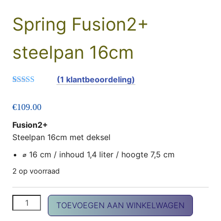
Spring Fusion2+
steelpan 16cm
(
1
klantbeoordeling)
Gewaardeerd
1
5.00
op 5
€
109.00
gebaseerd op
klant
waardering
Fusion2+
Steelpan 16cm met deksel
⌀
16 cm / inhoud 1,4 liter / hoogte 7,5 cm
2 op voorraad
Spring Fusion2+ steelpan 16cm aantal
TOEVOEGEN AAN WINKELWAGEN