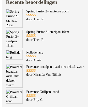
Recente beoordelingen
Spring Fusion2+ sauteuse 20cm
door Theo R.
Gewaardeerd
5
uit 5
Spring Fusion2+ steelpan 16cm
door Theo R.
Gewaardeerd
5
uit 5
Rollade tang
door Annie
Gewaardeerd
5
uit 5
Provence braadpan ovaal met deksel, zwart
door Miranda Van Nijhuis
Gewaardeerd
5
uit 5
Provence Grillpan, rood
door Elly C.
Gewaardeerd
5
uit 5