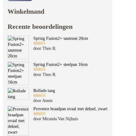
Winkelmand
Recente beoordelingen
Spring Fusion2+ sauteuse 20cm
door Theo R.
Gewaardeerd
5
uit 5
Spring Fusion2+ steelpan 16cm
door Theo R.
Gewaardeerd
5
uit 5
Rollade tang
door Annie
Gewaardeerd
5
uit 5
Provence braadpan ovaal met deksel, zwart
door Miranda Van Nijhuis
Gewaardeerd
5
uit 5