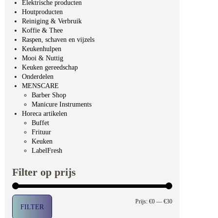
Elektrische producten
Houtproducten
Reiniging & Verbruik
Koffie & Thee
Raspen, schaven en vijzels
Keukenhulpen
Mooi & Nuttig
Keuken gereedschap
Onderdelen
MENSCARE
Barber Shop
Manicure Instruments
Horeca artikelen
Buffet
Frituur
Keuken
LabelFresh
Filter op prijs
Min. prijs
Max. prijs
Prijs:
€0
—
€30
FILTER