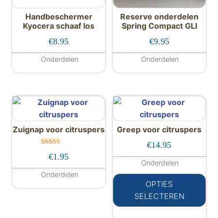
Handbeschermer
Reserve onderdelen
Kyocera schaaf los
Spring Compact GLI
€
8.95
€
9.95
Onderdelen
Onderdelen
Dit product hee
Zuignap voor citruspers
Greep voor citruspers
€
14.95
Gewaardeer
€
1.95
d
Onderdelen
5.00
uit 5
Dit
Onderdelen
OPTIES
SELECTEREN