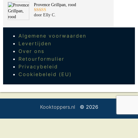
Provence Grillpan, rood
door Elly C.
Gewaardeerd
5
uit 5
Algemene voorwaarden
Levertijden
Over ons
Retourformulier
Privacybeleid
Cookiebeleid (EU)
Kooktoppers.nl
© 2026