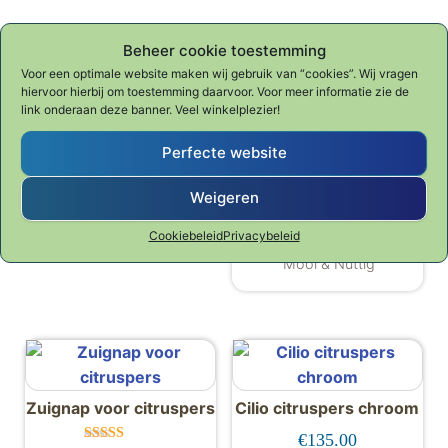
Beheer cookie toestemming
Gerelateerde producten
Voor een optimale website maken wij gebruik van “cookies”. Wij vragen
hiervoor hierbij om toestemming daarvoor. Voor meer informatie zie de
link onderaan deze banner. Veel winkelplezier!
Cilio citruspers zilver
Perfecte website
Cilio Citruspers Profi
€
129.00
koper
Weigeren
Mooi & Nuttig
€
169.00
Cookiebeleid
Privacybeleid
Mooi & Nuttig
Zuignap voor citruspers
Cilio citruspers chroom
€
135.00