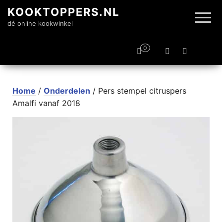
KOOKTOPPERS.NL
dé online kookwinkel
0
Home
/
Onderdelen
/ Pers stempel citruspers
Amalfi vanaf 2018