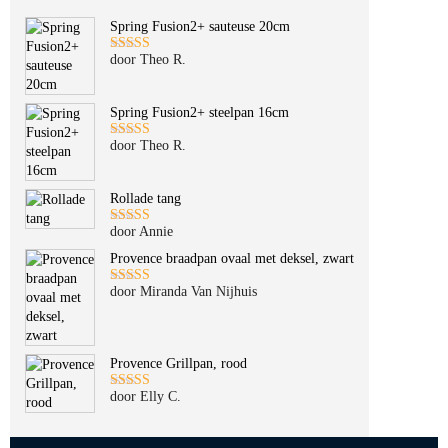
Spring Fusion2+ sauteuse 20cm
door Theo R.
Gewaardeerd
5
uit 5
Spring Fusion2+ steelpan 16cm
door Theo R.
Gewaardeerd
5
uit 5
Rollade tang
door Annie
Gewaardeerd
5
uit 5
Provence braadpan ovaal met deksel, zwart
door Miranda Van Nijhuis
Gewaardeerd
5
uit 5
Provence Grillpan, rood
door Elly C.
Gewaardeerd
5
uit 5