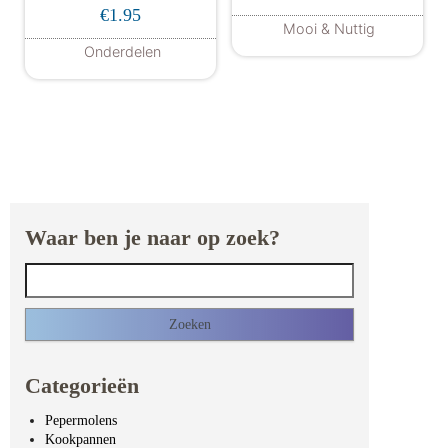
Gewaardeer
€
1.95
d
Mooi & Nuttig
5.00
uit 5
Onderdelen
Waar ben je naar op zoek?
Zoeken naar:
Categorieën
Pepermolens
Kookpannen