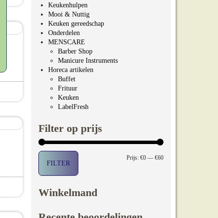
pagina
Keukenhulpen
Mooi & Nuttig
Keuken gereedschap
Onderdelen
MENSCARE
Barber Shop
Manicure Instruments
Horeca artikelen
Buffet
Frituur
Keuken
LabelFresh
Filter op prijs
Min. prijs
Max. prijs
Prijs:
€0
—
€60
FILTER
Winkelmand
pagina
Recente beoordelingen