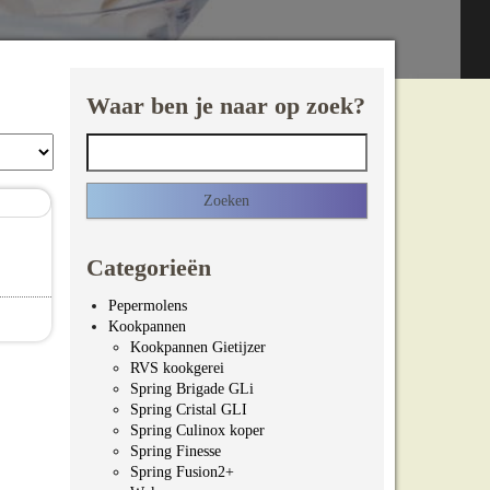
Waar ben je naar op zoek?
Zoeken naar:
Categorieën
jsklasse: €9.95 tot €12.95
Pepermolens
Kookpannen
t heeft meerdere variaties. Deze optie kan gekozen worde
Kookpannen Gietijzer
RVS kookgerei
Spring Brigade GLi
Spring Cristal GLI
Spring Culinox koper
Spring Finesse
Spring Fusion2+