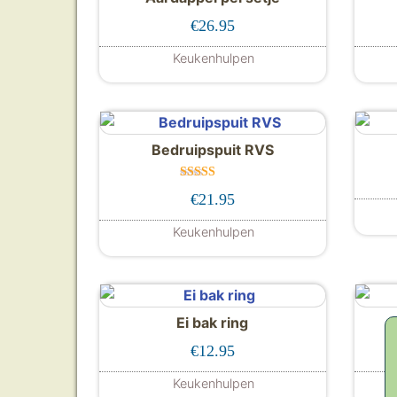
€
26.95
Keukenhulpen
Bedruipspuit RVS
Gewaardeer
€
21.95
d
5.00
uit 5
Keukenhulpen
Ei bak ring
€
12.95
Keukenhulpen