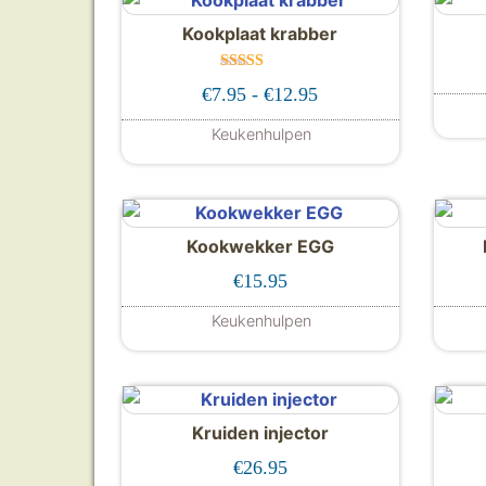
Kookplaat krabber
Gewaardeer
Prijsklasse: €7.95 to
€
7.95
-
€
12.95
d
5.00
uit 5
Keukenhulpen
Dit product heeft meerdere
Kookwekker EGG
€
15.95
Keukenhulpen
Kruiden injector
€
26.95