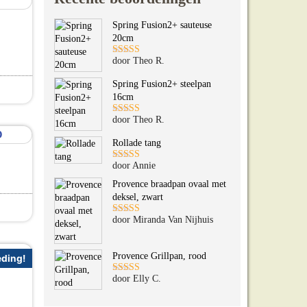
Spring Fusion2+ sauteuse
20cm
jsklasse: €8.95 tot €12.95
door Theo R.
Gewaardeerd
5
uit 5
Spring Fusion2+ steelpan
16cm
pagina
t heeft meerdere variaties. Deze optie kan gekozen worde
door Theo R.
Gewaardeerd
5
uit 5
Rollade tang
door Annie
Gewaardeerd
5
uit 5
Provence braadpan ovaal met
deksel, zwart
t heeft meerdere variaties. Deze optie kan gekozen worde
door Miranda Van Nijhuis
Gewaardeerd
5
uit 5
Provence Grillpan, rood
ding!
door Elly C.
Gewaardeerd
5
uit 5
lijke prijs was: €13.99.
ge prijs is: €9.95.