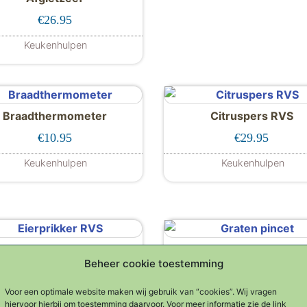
€
26.95
Keukenhulpen
Braadthermometer
Citruspers RVS
€
10.95
€
29.95
Keukenhulpen
Keukenhulpen
Eierprikker RVS
Graten pincet
Beheer cookie toestemming
€
15.95
€
8.95
Voor een optimale website maken wij gebruik van “cookies”. Wij vragen
Keukenhulpen
Keukenhulpen
hiervoor hierbij om toestemming daarvoor. Voor meer informatie zie de link