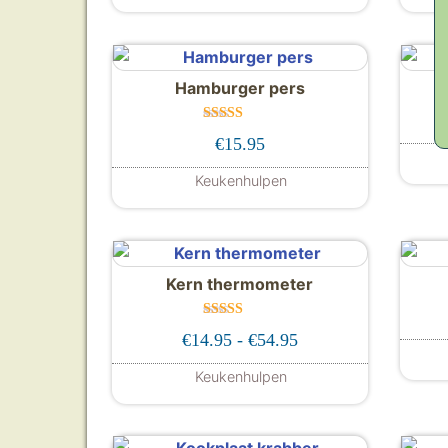
Dit product heeft meerdere
Hamburger pers
Gewaard
€
15.95
eerd
4.00
uit 5
Keukenhulpen
Kern thermometer
Gewaardeer
Prijsklasse: €14.95 
€
14.95
-
€
54.95
d
5.00
uit 5
Keukenhulpen
Dit product heeft meerdere