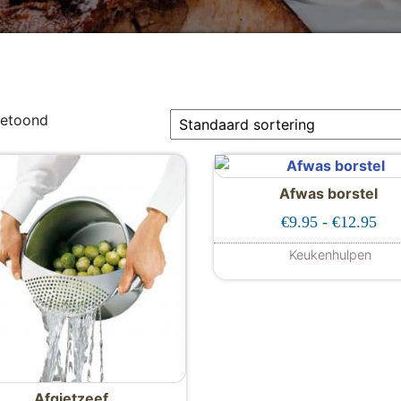
getoond
Afwas borstel
Pri
€
9.95
-
€
12.95
Keukenhulpen
Dit produc
Afgietzeef