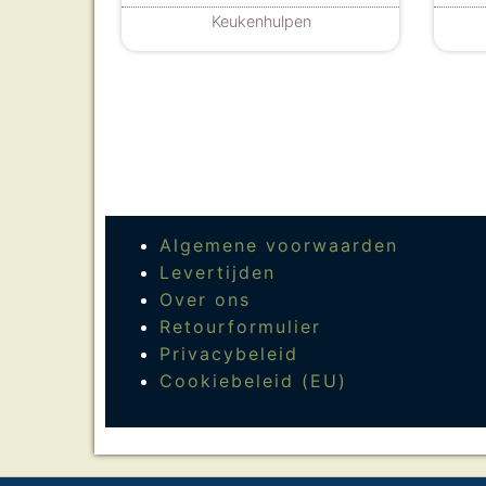
Keukenhulpen
Algemene voorwaarden
Levertijden
Over ons
Retourformulier
Privacybeleid
Cookiebeleid (EU)