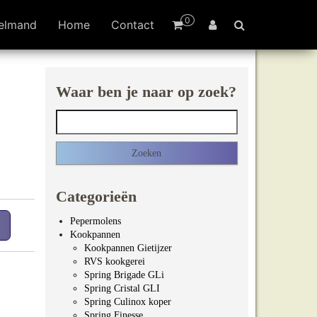
0
elmand
Home
Contact
Waar ben je naar op zoek?
Zoeken naar:
Categorieën
Pepermolens
Kookpannen
Kookpannen Gietijzer
RVS kookgerei
Spring Brigade GLi
Spring Cristal GLI
Spring Culinox koper
Spring Finesse