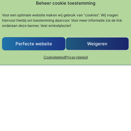
Beheer cookie toestemming
pers
Rollade tang
Braadthermom
Voor een optimale website maken wij gebruik van “cookies”. Wij vragen
€
10.95
hiervoor hierbij om toestemming daarvoor. Voor meer informatie zie de link
Gewaardeer
€
37.95
onderaan deze banner. Veel winkelplezier!
d
Keukenhulpe
5.00
uit 5
iaties. Deze optie kan gekozen worden op de productpagin
pen
Keukenhulpen
Perfecte website
Weigeren
Cookiebeleid
Privacybeleid