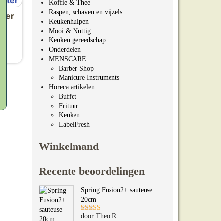
Koffie & Thee
Raspen, schaven en vijzels
eter
Keukenhulpen
Mooi & Nuttig
Keuken gereedschap
n
Onderdelen
MENSCARE
a
Barber Shop
Manicure Instruments
Horeca artikelen
Buffet
Frituur
Keuken
LabelFresh
Winkelmand
Recente beoordelingen
Spring Fusion2+ sauteuse
20cm
door Theo R.
Gewaardeerd