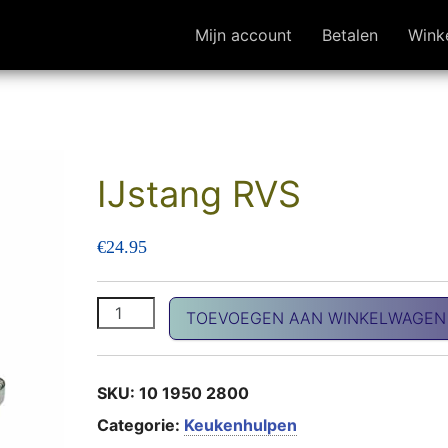
Mijn account
Betalen
Wink
IJstang RVS
€
24.95
IJstang RVS aantal
TOEVOEGEN AAN WINKELWAGEN
SKU:
10 1950 2800
Categorie:
Keukenhulpen