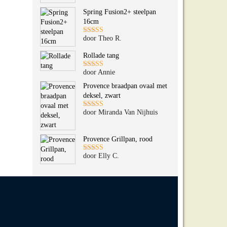
5
uit 5
Spring Fusion2+ steelpan
16cm
door Theo R.
Gewaardeerd
5
uit 5
Rollade tang
door Annie
Gewaardeerd
5
uit 5
Provence braadpan ovaal met
deksel, zwart
door Miranda Van Nijhuis
Gewaardeerd
5
uit 5
Provence Grillpan, rood
door Elly C.
Gewaardeerd
5
uit 5