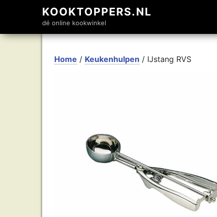
KOOKTOPPERS.NL
dé online kookwinkel
Home
/
Keukenhulpen
/ IJstang RVS