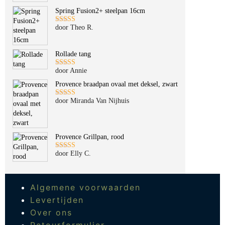
Spring Fusion2+ steelpan 16cm
door Theo R.
Gewaardeerd
5
uit 5
Rollade tang
door Annie
Gewaardeerd
5
uit 5
Provence braadpan ovaal met deksel, zwart
door Miranda Van Nijhuis
Gewaardeerd
5
uit 5
Provence Grillpan, rood
door Elly C.
Gewaardeerd
5
uit 5
Algemene voorwaarden
Levertijden
Over ons
Retourformulier