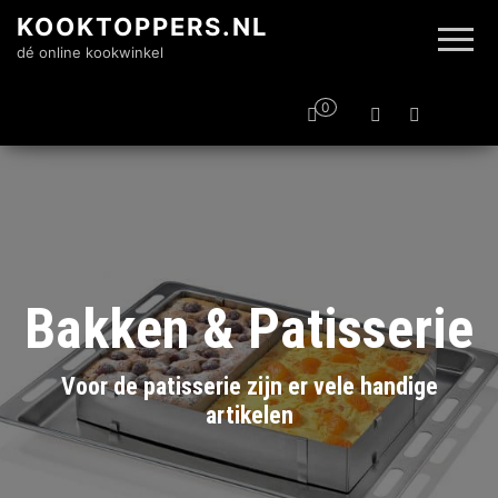
KOOKTOPPERS.NL
dé online kookwinkel
0
Bakken & Patisserie
Voor de patisserie zijn er vele handige
artikelen