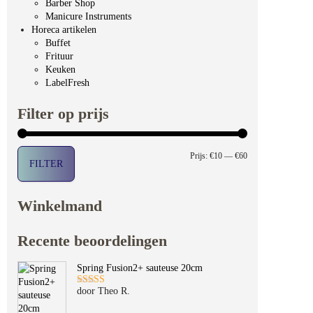
Barber Shop
Manicure Instruments
Horeca artikelen
Buffet
Frituur
Keuken
LabelFresh
Filter op prijs
Min. prijs
Max. prijs
Prijs:
€10
—
€60
FILTER
Winkelmand
Recente beoordelingen
Spring Fusion2+ sauteuse 20cm
door Theo R.
Gewaardeerd
5
uit 5