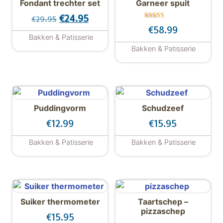
Fondant trechter set
Garneer spuit
Oorspronkelijke prijs was: €29.95.
Huidige prijs is: €24.95.
€
24.95
€
29.95
Gewaard
€
58.99
eerd
Bakken & Patisserie
4.00
uit 5
Bakken & Patisserie
Puddingvorm
Schudzeef
€
12.99
€
15.95
Bakken & Patisserie
Bakken & Patisserie
Suiker thermometer
Taartschep –
pizzaschep
€
15.95