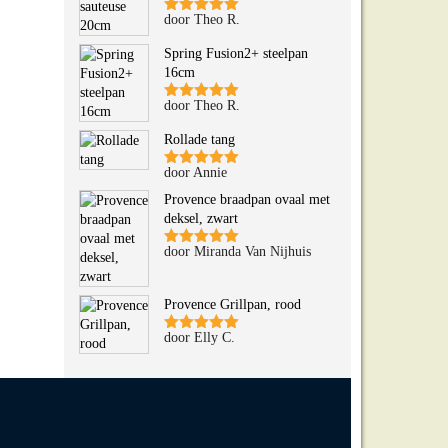
door Theo R.
Gewaardeerd
5
uit 5
Spring Fusion2+ steelpan
16cm
door Theo R.
Gewaardeerd
5
uit 5
Rollade tang
door Annie
Gewaardeerd
5
uit 5
Provence braadpan ovaal met
deksel, zwart
door Miranda Van Nijhuis
Gewaardeerd
5
uit 5
Provence Grillpan, rood
door Elly C.
Gewaardeerd
5
uit 5