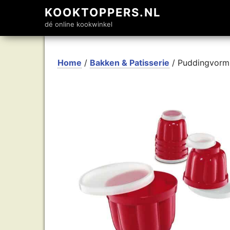
KOOKTOPPERS.NL
dé online kookwinkel
Home
/
Bakken & Patisserie
/ Puddingvorm