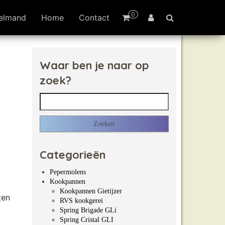
0
elmand
Home
Contact
Waar ben je naar op
zoek?
Zoeken naar:
Categorieën
Pepermolens
Kookpannen
Kookpannen Gietijzer
ten
RVS kookgerei
Spring Brigade GLi
Spring Cristal GLI