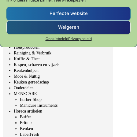
link onderaan deze banner. Veel winkelplezier!
SHUN CLASSIC
SHUN PREMIER Tim Mälzer
Fondue, BBQ & Gourmet
Perfecte website
Veggie Fit
Table Top - gedekte tafel
Weigeren
Bakken & Patisserie
Bar, Wijn & Noten
Cookiebeleid
Privacybeleid
Elektrische producten
Houtproducten
Reiniging & Verbruik
Koffie & Thee
Raspen, schaven en vijzels
Keukenhulpen
Mooi & Nuttig
Keuken gereedschap
Onderdelen
MENSCARE
Barber Shop
Manicure Instruments
Horeca artikelen
Buffet
Frituur
Keuken
LabelFresh