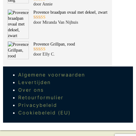
door Annie
Gewaardeerd
5
uit 5
Provence braadpan ovaal met deksel, zwart
door Miranda Van Nijhuis
Gewaardeerd
5
uit 5
Provence Grillpan, rood
door Elly C.
Gewaardeerd
5
uit 5
Algemene voorwaarden
Levertijden
Over ons
Retourformulier
Privacybeleid
Cookiebeleid (EU)