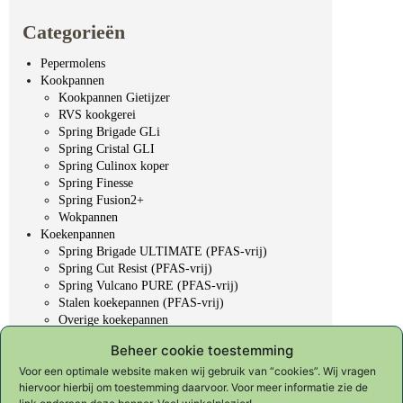
Categorieën
Pepermolens
Kookpannen
Kookpannen Gietijzer
RVS kookgerei
Spring Brigade GLi
Spring Cristal GLI
Spring Culinox koper
Spring Finesse
Spring Fusion2+
Wokpannen
Koekenpannen
Spring Brigade ULTIMATE (PFAS-vrij)
Spring Cut Resist (PFAS-vrij)
Spring Vulcano PURE (PFAS-vrij)
Stalen koekepannen (PFAS-vrij)
Overige koekepannen
Professioneel gereedschap
Beheer cookie toestemming
Koksmessen
Voor een optimale website maken wij gebruik van “cookies”. Wij vragen
KYOTO "Forged in fire"
hiervoor hierbij om toestemming daarvoor. Voor meer informatie zie de
Slijpen & onderhoud