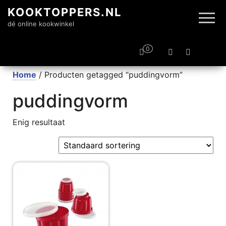
KOOKTOPPERS.NL
dé online kookwinkel
0
Home
/ Producten getagged “puddingvorm”
puddingvorm
Enig resultaat