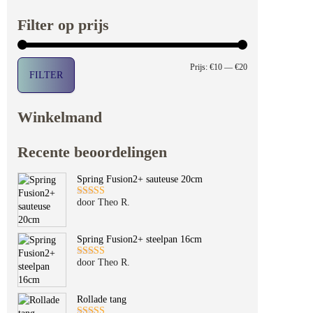
Filter op prijs
Min. prijs
Max. prijs
Prijs:
€10
—
€20
FILTER
Winkelmand
Recente beoordelingen
Spring Fusion2+ sauteuse 20cm
door Theo R.
Gewaardeerd
5
uit 5
Spring Fusion2+ steelpan 16cm
door Theo R.
Gewaardeerd
5
uit 5
Rollade tang