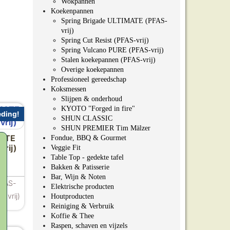
Wokpannen
Koekenpannen
Spring Brigade ULTIMATE (PFAS-
vrij)
Spring Cut Resist (PFAS-vrij)
Spring Vulcano PURE (PFAS-vrij)
Stalen koekepannen (PFAS-vrij)
Overige koekepannen
Professioneel gereedschap
pagina
Koksmessen
Slijpen & onderhoud
KYOTO "Forged in fire"
ding!
SHUN CLASSIC
SHUN PREMIER Tim Mälzer
MATE
Fondue, BBQ & Gourmet
rij)
Veggie Fit
Table Top - gedekte tafel
lijke prijs was: €105.00.
ige prijs is: €89.00.
Bakken & Patisserie
Bar, Wijn & Noten
PFAS-
Elektrische producten
-vrij)
Houtproducten
Reiniging & Verbruik
Koffie & Thee
Raspen, schaven en vijzels