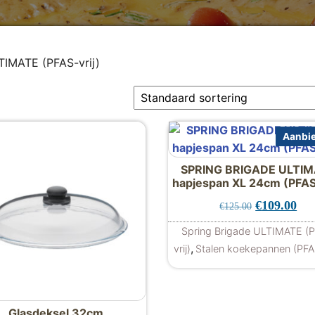
TIMATE (PFAS-vrij)
Aanbie
SPRING BRIGADE ULTI
hapjespan XL 24cm (PFAS-
Oorspronkel
Hui
€
109.00
€
125.00
Spring Brigade ULTIMATE (
,
vrij)
Stalen koekepannen (PFAS
Glasdeksel 32cm