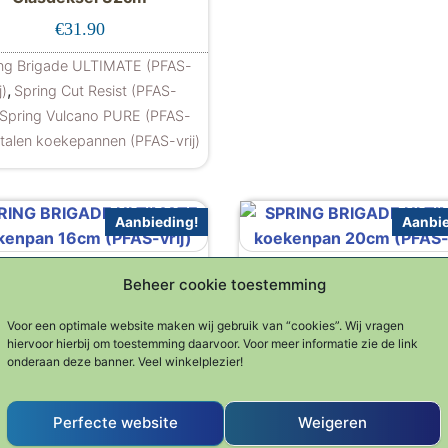
tot €26.90
€
31.90
ng Brigade ULTIMATE (PFAS-
,
j)
Spring Cut Resist (PFAS-
Spring Vulcano PURE (PFAS-
talen koekepannen (PFAS-vrij)
 variaties. Deze optie kan gekozen worden op de product
Aanbieding!
Aanbie
ING BRIGADE ULTIMATE
SPRING BRIGADE ULTI
Beheer cookie toestemming
kenpan 16cm (PFAS-vrij)
koekenpan 20cm (PFAS-v
157.00.
9.00.
Oorspronkelijke prijs was: €99.00.
Huidige prijs is: €74.90.
Oorspronke
Huid
€
74.90
€
89.00
€
99.00
€
105.00
Voor een optimale website maken wij gebruik van “cookies”. Wij vragen
hiervoor hierbij om toestemming daarvoor. Voor meer informatie zie de link
ng Brigade ULTIMATE (PFAS-
Spring Brigade ULTIMATE (
onderaan deze banner. Veel winkelplezier!
,
talen koekepannen (PFAS-vrij)
vrij)
Stalen koekepannen (PFAS
Perfecte website
Weigeren