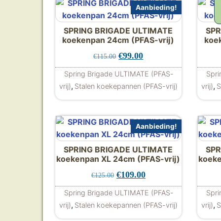
Aanbieding!
SPRING BRIGADE ULTIMATE
SPR
koekenpan 24cm (PFAS-vrij)
koe
Oorspronkelijke prijs was: €
Huidige prijs is: €99.
€
99.00
€
115.00
Spring Brigade ULTIMATE (PFAS-
Spri
,
,
vrij)
Stalen koekepannen (PFAS-vrij)
vrij)
S
Aanbieding!
SPRING BRIGADE ULTIMATE
SPR
koekenpan XL 24cm (PFAS-vrij)
koeke
Oorspronkelijke prijs was: €
Huidige prijs is: €10
€
109.00
€
125.00
Spring Brigade ULTIMATE (PFAS-
Spri
,
,
vrij)
Stalen koekepannen (PFAS-vrij)
vrij)
S