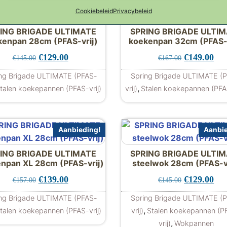
Aanbieding!
Aanbie
Cookiebeleid
Privacybeleid
ING BRIGADE ULTIMATE
SPRING BRIGADE ULTI
kenpan 28cm (PFAS-vrij)
koekenpan 32cm (PFAS-v
115.00.
00.
Oorspronkelijke prijs was: €145.00.
Huidige prijs is: €129.00.
Oorspronkel
Hui
€
129.00
€
149.00
€
145.00
€
167.00
ng Brigade ULTIMATE (PFAS-
Spring Brigade ULTIMATE (
,
talen koekepannen (PFAS-vrij)
vrij)
Stalen koekepannen (PFAS
Aanbieding!
Aanbie
ING BRIGADE ULTIMATE
SPRING BRIGADE ULTI
npan XL 28cm (PFAS-vrij)
steelwok 28cm (PFAS-vr
125.00.
9.00.
Oorspronkelijke prijs was: €157.00.
Huidige prijs is: €139.00.
Oorspronkel
Hui
€
139.00
€
129.00
€
157.00
€
145.00
ng Brigade ULTIMATE (PFAS-
Spring Brigade ULTIMATE (
,
talen koekepannen (PFAS-vrij)
vrij)
Stalen koekepannen (P
,
vrij)
Wokpannen