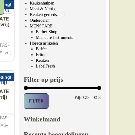
Keukenhulpen
ding!
Mooi & Nuttig
Keuken gereedschap
MATE
Onderdelen
rij)
MENSCARE
Barber Shop
ijke prijs was: €167.00.
dige prijs is: €149.00.
Manicure Instruments
Horeca artikelen
PFAS-
Buffet
-vrij)
Frituur
Keuken
LabelFresh
ding!
Filter op prijs
MATE
ij)
Min. prijs
Max. prijs
Prijs:
€20
—
€150
FILTER
ijke prijs was: €145.00.
dige prijs is: €129.00.
PFAS-
Winkelmand
FAS-
Recente beoordelingen