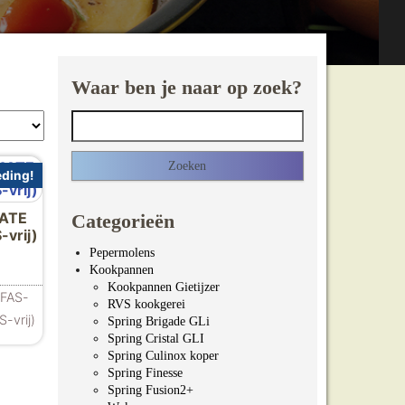
Waar ben je naar op zoek?
Zoeken naar:
ding!
MATE
Categorieën
vrij)
Pepermolens
ijke prijs was: €125.00.
dige prijs is: €109.00.
Kookpannen
Kookpannen Gietijzer
PFAS-
RVS kookgerei
-vrij)
Spring Brigade GLi
Spring Cristal GLI
Spring Culinox koper
Spring Finesse
Spring Fusion2+