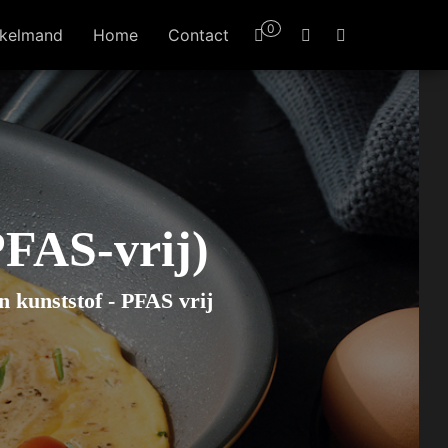
0
kelmand
Home
Contact
FAS-vrij)
n kunststof - PFAS vrij