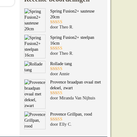
Spring Fusion2+ sauteuse
20cm
door Theo R.
Gewaardeerd
5
uit 5
Spring Fusion2+ steelpan
16cm
door Theo R.
Gewaardeerd
5
uit 5
Rollade tang
door Annie
Gewaardeerd
5
uit 5
Provence braadpan ovaal met
deksel, zwart
door Miranda Van Nijhuis
Gewaardeerd
5
uit 5
Provence Grillpan, rood
door Elly C.
Gewaardeerd
5
uit 5