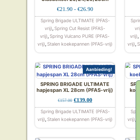
Prijsklasse: €21.90 
€
21.90
-
€
26.90
Spring Brigade ULTIMATE (PFAS-
Spri
,
vrij)
Spring Cut Resist (PFAS-
vri
,
,
vrij)
Spring Vulcano PURE (PFAS-
vrij)
,
,
vrij)
Stalen koekepannen (PFAS-vrij)
vrij)
S
Dit product heeft meerdere
Aanbieding!
SPRING BRIGADE ULTIMATE
SPR
hapjespan XL 28cm (PFAS-vrij)
koe
Oorspronkelijke prijs was: €
Huidige prijs is: €13
€
139.00
€
157.00
Spring Brigade ULTIMATE (PFAS-
Spri
,
,
vrij)
Stalen koekepannen (PFAS-vrij)
vrij)
S