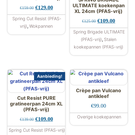
ULTIMATE koekenpan
Oorspronkelijke prijs was: €159.00.
Huidige prijs is: €129.00.
€
129.00
€
159.00
XL 24cm (PFAS-vrij)
Spring Cut Resist (PFAS-
Oorspronkelijke 
Huidige p
€
109.00
€
125.00
,
vrij)
Wokpannen
Spring Brigade ULTIMATE
,
(PFAS-vrij)
Stalen
koekepannen (PFAS-vrij)
Aanbieding!
Crèpe pan Vulcano
antikleef
Cut Resist PURE
gratineerpan 24cm XL
€
99.00
(PFAS-vrij)
Overige koekepannen
Oorspronkelijke prijs was: €139.00.
Huidige prijs is: €109.00.
€
109.00
€
139.00
Spring Cut Resist (PFAS-vrij)