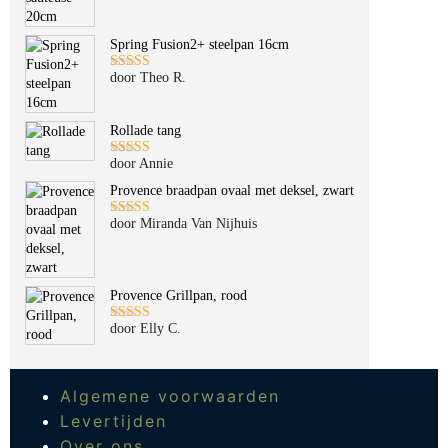
5
uit 5
Spring Fusion2+ steelpan 16cm
door Theo R.
Gewaardeerd
5
uit 5
Rollade tang
door Annie
Gewaardeerd
5
uit 5
Provence braadpan ovaal met deksel, zwart
door Miranda Van Nijhuis
Gewaardeerd
5
uit 5
Provence Grillpan, rood
door Elly C.
Gewaardeerd
5
uit 5
Algemene voorwaarden
Levertijden
Over ons