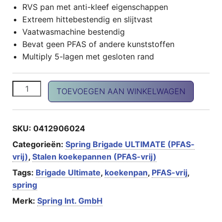
RVS pan met anti-kleef eigenschappen
Extreem hittebestendig en slijtvast
Vaatwasmachine bestendig
Bevat geen PFAS of andere kunststoffen
Multiply 5-lagen met gesloten rand
SPRING BRIGADE ULTIMATE hapjespan XL 24cm (PFAS-
TOEVOEGEN AAN WINKELWAGEN
SKU:
0412906024
Categorieën:
Spring Brigade ULTIMATE (PFAS-
vrij)
,
Stalen koekepannen (PFAS-vrij)
Tags:
Brigade Ultimate
,
koekenpan
,
PFAS-vrij
,
spring
Merk:
Spring Int. GmbH