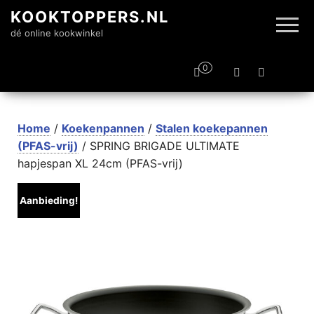
KOOKTOPPERS.NL
dé online kookwinkel
0
Home
/
Koekenpannen
/
Stalen koekepannen
(PFAS-vrij)
/ SPRING BRIGADE ULTIMATE
hapjespan XL 24cm (PFAS-vrij)
Aanbieding!