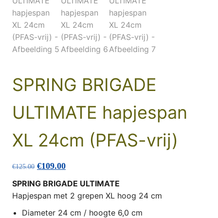
SPRING BRIGADE
ULTIMATE hapjespan
XL 24cm (PFAS-vrij)
Oorspronkelijke prijs was: €125.00.
Huidige prijs is: €109.00.
€
109.00
€
125.00
SPRING BRIGADE ULTIMATE
Hapjespan met 2 grepen XL hoog 24 cm
Diameter 24 cm / hoogte 6,0 cm