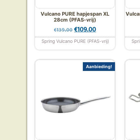
Vulcano PURE hapjespan XL
Vulc
28cm (PFAS-vrij)
Oorspronkelijke prijs was
Huidige prijs is:
€
109.00
€
139.00
Spring Vulcano PURE (PFAS-vrij)
Spr
Aanbieding!