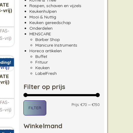
Koffie & Thee
MATE
Raspen, schaven en vijzels
vrij)
Keukenhulpen
Mooi & Nuttig
lijke prijs was: €157.00.
uidige prijs is: €139.00.
Keuken gereedschap
Onderdelen
PFAS-
MENSCARE
-vrij)
Barber Shop
Manicure Instruments
Horeca artikelen
Buffet
Frituur
ding!
Keuken
LabelFresh
MATE
rij)
Filter op prijs
elijke prijs was: €115.00.
idige prijs is: €99.00.
PFAS-
Min. prijs
Max. prijs
Prijs:
€70
—
€150
FILTER
-vrij)
Winkelmand