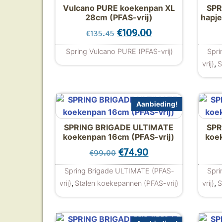
Vulcano PURE koekenpan XL
SPR
28cm (PFAS-vrij)
hapje
Oorspronkelijke prijs was
Huidige prijs is:
€
109.00
€
135.45
Spring Vulcano PURE (PFAS-vrij)
Spri
,
vrij)
S
Aanbieding!
SPRING BRIGADE ULTIMATE
SPR
koekenpan 16cm (PFAS-vrij)
koe
Oorspronkelijke prijs wa
Huidige prijs is: 
€
74.90
€
99.00
Spring Brigade ULTIMATE (PFAS-
Spri
,
,
vrij)
Stalen koekepannen (PFAS-vrij)
vrij)
S