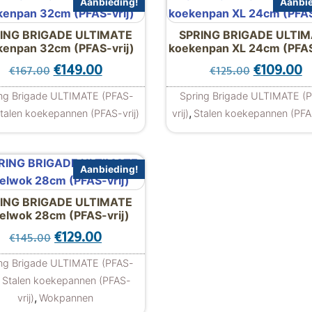
Aanbieding!
Aanbie
ING BRIGADE ULTIMATE
SPRING BRIGADE ULTI
kenpan 32cm (PFAS-vrij)
koekenpan XL 24cm (PFAS
s: €145.00.
 €129.00.
Oorspronkelijke prijs was: €167.00.
Huidige prijs is: €149.00.
Oorspronke
H
€
149.00
€
109.00
€
167.00
€
125.00
ng Brigade ULTIMATE (PFAS-
Spring Brigade ULTIMATE (
,
talen koekepannen (PFAS-vrij)
vrij)
Stalen koekepannen (PFAS
Aanbieding!
ING BRIGADE ULTIMATE
elwok 28cm (PFAS-vrij)
: €157.00.
 €139.00.
Oorspronkelijke prijs was: €145.00.
Huidige prijs is: €129.00.
€
129.00
€
145.00
ng Brigade ULTIMATE (PFAS-
Stalen koekepannen (PFAS-
,
vrij)
Wokpannen