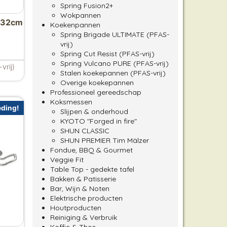
Spring Fusion2+
Wokpannen
 32cm
Koekenpannen
Spring Brigade ULTIMATE (PFAS-
vrij)
elijke prijs was: €149.00.
uidige prijs is: €129.00.
Spring Cut Resist (PFAS-vrij)
Spring Vulcano PURE (PFAS-vrij)
vrij)
Stalen koekepannen (PFAS-vrij)
Overige koekepannen
Professioneel gereedschap
Koksmessen
ding!
Slijpen & onderhoud
KYOTO "Forged in fire"
SHUN CLASSIC
SHUN PREMIER Tim Mälzer
Fondue, BBQ & Gourmet
Veggie Fit
Table Top - gedekte tafel
Bakken & Patisserie
Bar, Wijn & Noten
Elektrische producten
Houtproducten
Reiniging & Verbruik