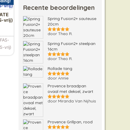
ding!
Recente beoordelingen
MATE
Spring Fusion2+ sauteuse
-vrij)
20cm
lijke prijs was: €125.00.
uidige prijs is: €109.00.
door Theo R.
Gewaardeerd
5
uit 5
PFAS-
Spring Fusion2+ steelpan
-vrij)
16cm
door Theo R.
Gewaardeerd
5
uit 5
Rollade tang
door Annie
Gewaardeerd
5
uit 5
Provence braadpan
ovaal met deksel, zwart
door Miranda Van Nijhuis
Gewaardeerd
5
uit 5
Provence Grillpan, rood