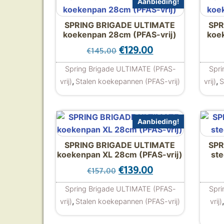
Aanbieding!
SPRING BRIGADE ULTIMATE
SPR
koekenpan 28cm (PFAS-vrij)
koe
Oorspronkelijke prijs wa
Huidige prijs is:
€
129.00
€
145.00
Spring Brigade ULTIMATE (PFAS-
Spri
,
,
vrij)
Stalen koekepannen (PFAS-vrij)
vrij)
S
Aanbieding!
SPRING BRIGADE ULTIMATE
SPR
koekenpan XL 28cm (PFAS-vrij)
ste
Oorspronkelijke prijs was
Huidige prijs is:
€
139.00
€
157.00
Spring Brigade ULTIMATE (PFAS-
Spri
,
,
vrij)
Stalen koekepannen (PFAS-vrij)
vrij)