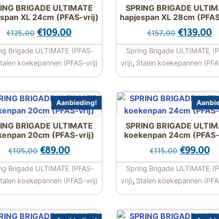
ING BRIGADE ULTIMATE
SPRING BRIGADE ULTI
span XL 24cm (PFAS-vrij)
hapjespan XL 28cm (PFAS-
: €135.45.
 €109.00.
Oorspronkelijke prijs was: €125.00.
Huidige prijs is: €109.00.
Oorspronke
H
€
109.00
€
139.00
€
125.00
€
157.00
ng Brigade ULTIMATE (PFAS-
Spring Brigade ULTIMATE (
,
talen koekepannen (PFAS-vrij)
vrij)
Stalen koekepannen (PFAS
Aanbieding!
Aanbie
ING BRIGADE ULTIMATE
SPRING BRIGADE ULTI
kenpan 20cm (PFAS-vrij)
koekenpan 24cm (PFAS-v
s: €99.00.
€74.90.
Oorspronkelijke prijs was: €105.00.
Huidige prijs is: €89.00.
Oorspronk
Hu
€
89.00
€
99.00
€
105.00
€
115.00
ng Brigade ULTIMATE (PFAS-
Spring Brigade ULTIMATE (
,
talen koekepannen (PFAS-vrij)
vrij)
Stalen koekepannen (PFAS