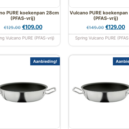
ano PURE koekenpan 28cm
Vulcano PURE koekenpan
(PFAS-vrij)
(PFAS-vrij)
: €139.00.
 €109.00.
Oorspronkelijke prijs was: €129.00.
Huidige prijs is: €109.00.
Oorspronk
H
€
109.00
€
129.00
€
129.00
€
149.00
ing Vulcano PURE (PFAS-vrij)
Spring Vulcano PURE (PFAS-
Aanbieding!
Aanbie