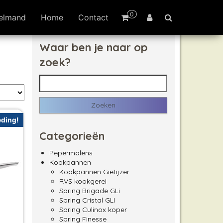
0
elmand
Home
Contact
Waar ben je naar op
zoek?
Zoeken naar:
ding!
Categorieën
Pepermolens
Kookpannen
Kookpannen Gietijzer
RVS kookgerei
Spring Brigade GLi
Spring Cristal GLI
Spring Culinox koper
Spring Finesse