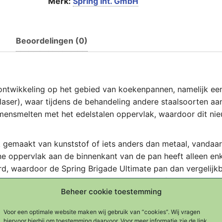
Merk:
Spring Int. GmbH
Beoordelingen (0)
e ontwikkeling op het gebied van koekenpannen, namelijk e
laser), waar tijdens de behandeling andere staalsoorten aa
ensmelten met het edelstalen oppervlak, waardoor dit ni
ik gemaakt van kunststof of iets anders dan metaal, vandaar
ne oppervlak aan de binnenkant van de pan heeft alleen en
d, waardoor de Spring Brigade Ultimate pan dan vergelijk
waar op de traditionele manier een anti-kleeflaag in is
Beheer cookie toestemming
 is minder glad dan onbehandeld RVS, dat is ook voelbaar,
Voor een optimale website maken wij gebruik van “cookies”. Wij vragen
hiervoor hierbij om toestemming daarvoor. Voor meer informatie zie de link