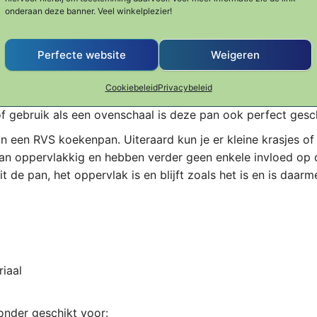
ers dan een normale RVS koekenpan heeft het oppervlak g
onderaan deze banner. Veel winkelplezier!
 mag gewoon met sop of in de vaatwasmachine worden gerei
an enkele druppels olie (of ander vet) meteen gebruiksklaar
Perfecte website
Weigeren
n, dus het dichtschroeien van een stukje vlees op hoge
n op dezelfde manier als in een RVS koekenpan. Daarnaast 
Cookiebeleid
Privacybeleid
eitje of stukje vis perfect gebakken zijn op medium hitte. 
of gebruik als een ovenschaal is deze pan ook perfect gesch
 aan een RVS koekenpan. Uiteraard kun je er kleine krasjes of
 dan oppervlakkig en hebben verder geen enkele invloed op 
t de pan, het oppervlak is en blijft zoals het is en is daarm
iaal
nder geschikt voor: