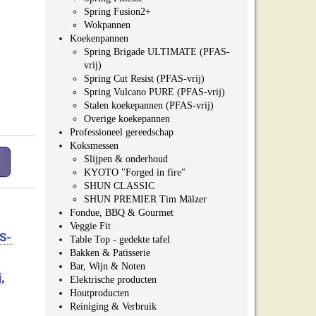
Spring Fusion2+
Wokpannen
Koekenpannen
Spring Brigade ULTIMATE (PFAS-
vrij)
Spring Cut Resist (PFAS-vrij)
Spring Vulcano PURE (PFAS-vrij)
Stalen koekepannen (PFAS-vrij)
Overige koekepannen
Professioneel gereedschap
Koksmessen
(PFAS-vrij) aantal
Slijpen & onderhoud
KYOTO "Forged in fire"
SHUN CLASSIC
SHUN PREMIER Tim Mälzer
Fondue, BBQ & Gourmet
Veggie Fit
S-
Table Top - gedekte tafel
Bakken & Patisserie
Bar, Wijn & Noten
j
,
Elektrische producten
Houtproducten
Reiniging & Verbruik