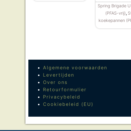
Spring Brigade 
,
(PFAS-vrij)
S
koekepannen (PF
Algemene voorwaarden
Levertijden
Over ons
Retourformulier
Privacybeleid
Cookiebeleid (EU)