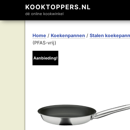
KOOKTOPPERS.NL
dé online kookwinkel
Home
/
Koekenpannen
/
Stalen koekepann
(PFAS-vrij)
Aanbieding!