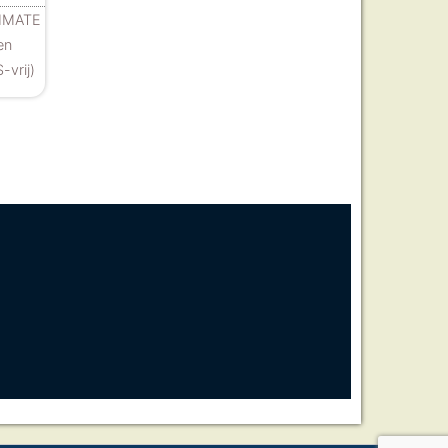
TIMATE
en
vrij)