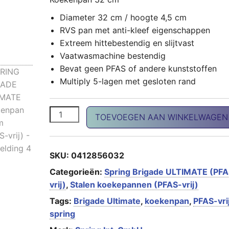
Diameter 32 cm / hoogte 4,5 cm
RVS pan met anti-kleef eigenschappen
Extreem hittebestendig en slijtvast
Vaatwasmachine bestendig
Bevat geen PFAS of andere kunststoffen
Multiply 5-lagen met gesloten rand
SPRING BRIGADE ULTIMATE koekenpan 32cm 
TOEVOEGEN AAN WINKELWAGEN
SKU:
0412856032
Categorieën:
Spring Brigade ULTIMATE (PFA
vrij)
,
Stalen koekepannen (PFAS-vrij)
Tags:
Brigade Ultimate
,
koekenpan
,
PFAS-vri
spring