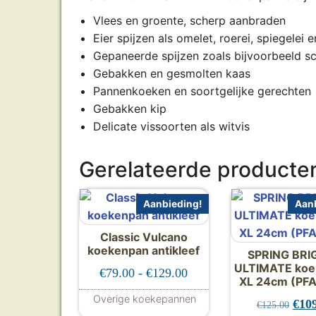
Vlees en groente, scherp aanbraden
Eier spijzen als omelet, roerei, spiegelei e
Gepaneerde spijzen zoals bijvoorbeeld sc
Gebakken en gesmolten kaas
Pannenkoeken en soortgelijke gerechten
Gebakken kip
Delicate vissoorten als witvis
Gerelateerde producte
Aanbieding!
Aanb
Classic Vulcano
koekenpan antikleef
SPRING BRI
ULTIMATE koe
Prijsklasse: €79.00 tot €
€
79.00
-
€
129.00
XL 24cm (PFA
Overige koekepannen
Oors
€
10
€
125.00
Dit product heeft meerdere var