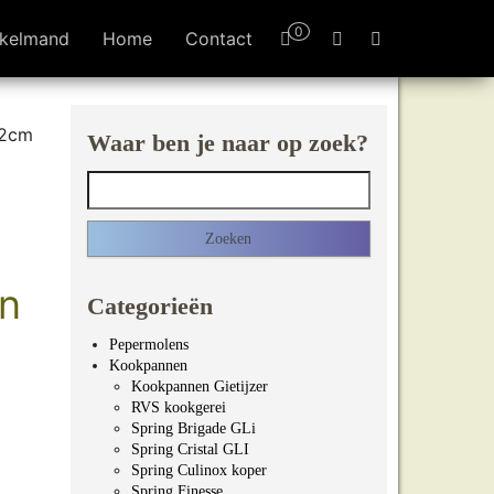
0
kelmand
Home
Contact
32cm
Waar ben je naar op zoek?
Zoeken naar:
n
Categorieën
Pepermolens
Kookpannen
Kookpannen Gietijzer
RVS kookgerei
Spring Brigade GLi
Spring Cristal GLI
Spring Culinox koper
Spring Finesse