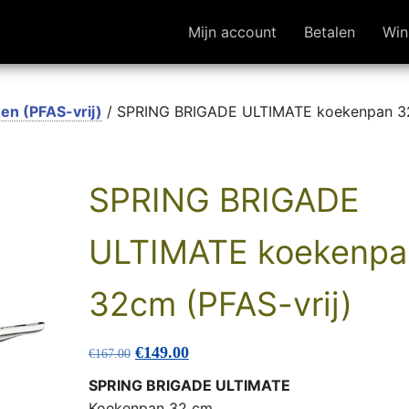
Mijn account
Betalen
Win
en (PFAS-vrij)
/ SPRING BRIGADE ULTIMATE koekenpan 
SPRING BRIGADE
ULTIMATE koekenpa
32cm (PFAS-vrij)
Oorspronkelijke prijs was: €167.00.
Huidige prijs is: €149.00.
€
149.00
€
167.00
SPRING BRIGADE ULTIMATE
Koekenpan 32 cm