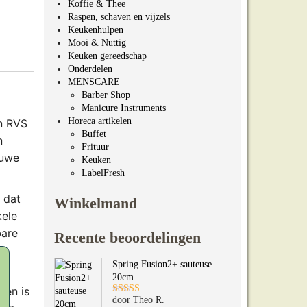
Koffie & Thee
Raspen, schaven en vijzels
Keukenhulpen
Mooi & Nuttig
Keuken gereedschap
Onderdelen
MENSCARE
Barber Shop
Manicure Instruments
Horeca artikelen
en RVS
Buffet
n
Frituur
euwe
Keuken
LabelFresh
 dat
Winkelmand
kele
bare
Recente beoordelingen
Spring Fusion2+ sauteuse
20cm
 en is
door Theo R.
Gewaardeerd