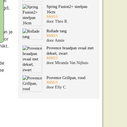
een
5
uit 5
Spring Fusion2+ steelpan
nigd,
16cm
.
door Theo R.
Gewaardeerd
5
uit 5
kun je
Rollade tang
Voor
door Annie
Gewaardeerd
ikt.
5
uit 5
Provence braadpan ovaal met
deksel, zwart
de
door Miranda Van Nijhuis
Gewaardeerd
5
uit 5
ee
Provence Grillpan, rood
door Elly C.
Gewaardeerd
5
uit 5