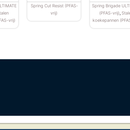
ULTIMATE
Spring Cut Resist (PFAS-
Spring Brigade UL
,
talen
vrij)
(PFAS-vrij)
Stal
AS-vrij)
koekepannen (PFAS-