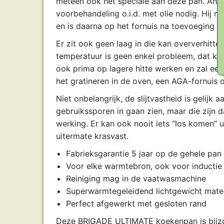
meteen ook het speciale aan deze pan. And
voorbehandeling o.i.d. met olie nodig. Hij
en is daarna op het fornuis na toevoeging v
Er zit ook geen laag in die kan oververhitte
temperatuur is geen enkel probleem, dat ka
ook prima op lagere hitte werken en zal een 
het gratineren in de oven, een AGA-fornuis 
Niet onbelangrijk, de slijtvastheid is gelijk
gebruikssporen in gaan zien, maar die zijn
werking. Er kan ook nooit iets “los komen” ui
uitermate krasvast.
Fabrieksgarantie 5 jaar op de gehele pan
Voor elke warmtebron, ook voor inductie
Reiniging mag in de vaatwasmachine
Superwarmtegeleidend lichtgewicht mater
Perfect afgewerkt met gesloten rand
Deze BRIGADE ULTIMATE koekenpan is bijzo