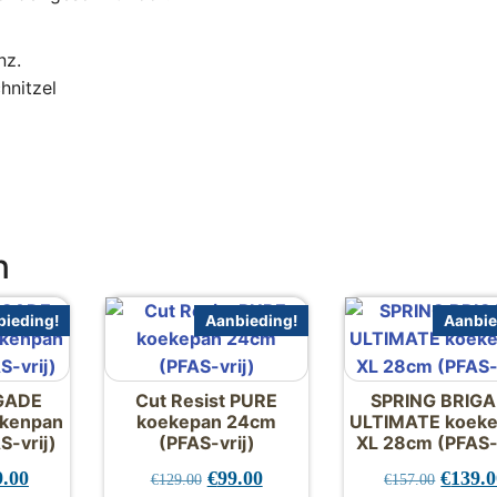
nz.
hnitzel
n
ieding!
Aanbieding!
Aanbie
GADE
Cut Resist PURE
SPRING BRIG
kenpan
koekepan 24cm
ULTIMATE koek
129.00
S-vrij)
(PFAS-vrij)
XL 28cm (PFAS-v
pronkelijke prijs was: €125.00.
Huidige prijs is: €109.00.
Oorspronkelijke prijs was: €129.00.
Huidige prijs is: €99.00.
Oorspr
9.00
€
99.00
€
139.
€
129.00
€
157.00
iaties. Deze optie kan gekozen worden op de productpagin