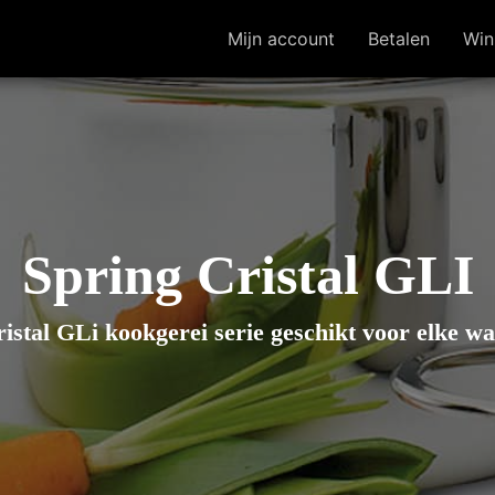
Mijn account
Betalen
Win
Spring Cristal GLI
istal GLi kookgerei serie geschikt voor elke 