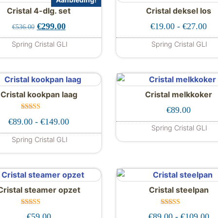
Aanbieding!
Cristal 4-dlg. set
Cristal deksel los
435.00.
9.00.
Oorspronkelijke prijs was: €536.00.
Huidige prijs is: €299.00.
Pri
€
299.00
€
19.00
-
€
27.00
€
536.00
Spring Cristal GLI
Spring Cristal GLI
Dit produc
Cristal kookpan laag
Cristal melkkoker
tot €159.00
€
89.00
Gewaardeer
Prijsklasse: €89.00 tot €149.00
€
89.00
-
€
149.00
d
Spring Cristal GLI
5.00
uit 5
 variaties. Deze optie kan gekozen worden op de product
Spring Cristal GLI
Dit product heeft meerdere variaties. Deze opt
Cristal steamer opzet
Cristal steelpan
Gewaardeer
Gewaardeer
Pr
€
59.00
€
89.00
-
€
109.00
d
d