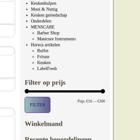
Keukenhulpen
Mooi & Nuttig
Keuken gereedschap
jsklasse: €19.00 tot €27.00
Onderdelen
MENSCARE
Barber Shop
t heeft meerdere variaties. Deze optie kan gekozen worde
Manicure Instruments
Horeca artikelen
Buffet
Frituur
Keuken
LabelFresh
Filter op prijs
pagina
ie kan gekozen worden op de productpagina
Min. prijs
Max. prijs
Prijs:
€10
—
€300
FILTER
Winkelmand
Recente beoordelingen
ijsklasse: €89.00 tot €109.00