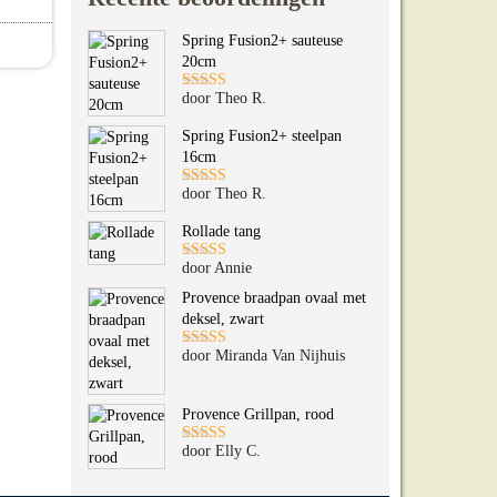
pagina
Spring Fusion2+ sauteuse
t heeft meerdere variaties. Deze optie kan gekozen worde
20cm
door Theo R.
Gewaardeerd
5
uit 5
Spring Fusion2+ steelpan
16cm
door Theo R.
Gewaardeerd
5
uit 5
Rollade tang
door Annie
Gewaardeerd
5
uit 5
Provence braadpan ovaal met
deksel, zwart
door Miranda Van Nijhuis
Gewaardeerd
5
uit 5
Provence Grillpan, rood
door Elly C.
Gewaardeerd
5
uit 5