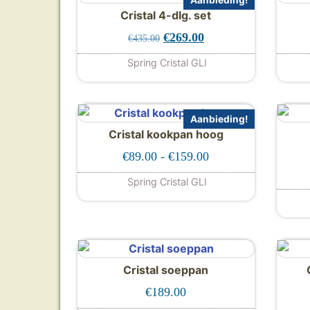
Aanbieding!
Cristal 4-dlg. set
Oorspronkelijke prijs was: €
Huidige prijs is: €26
€
269.00
€
435.00
Spring Cristal GLI
Aanbieding!
Cristal kookpan hoog
Prijsklasse: €89.00 
€
89.00
-
€
159.00
Spring Cristal GLI
Dit product heeft meerdere
Cristal soeppan
€
189.00