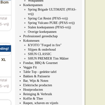
Wokpannen
28cm
Koekenpannen
ijke prijs was: €129.00.
dige prijs is: €109.00.
Spring Brigade ULTIMATE (PFAS-
vrij)
istal
Spring Cut Resist (PFAS-vrij)
Spring Vulcano PURE (PFAS-vrij)
-vrij)
Stalen koekepannen (PFAS-vrij)
Overige koekepannen
Professioneel gereedschap
Koksmessen
KYOTO "Forged in fire"
ding!
Slijpen & onderhoud
SHUN CLASSIC
SHUN PREMIER Tim Mälzer
 XL
Fondue, BBQ & Gourmet
Veggie Fit
ijke prijs was: €135.45.
dige prijs is: €109.00.
Table Top - gedekte tafel
Bakken & Patisserie
istal
Bar, Wijn & Noten
Elektrische producten
-vrij)
Houtproducten
Reiniging & Verbruik
Koffie & Thee
Raspen, schaven en vijzels