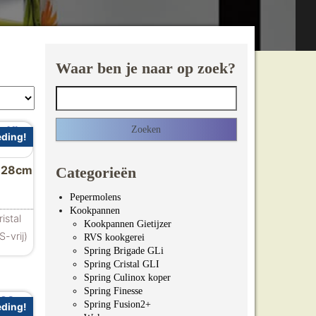
Waar ben je naar op zoek?
Zoeken naar:
ding!
L 28cm
Categorieën
ijke prijs was: €139.00.
dige prijs is: €109.00.
Pepermolens
Kookpannen
istal
Kookpannen Gietijzer
-vrij)
RVS kookgerei
Spring Brigade GLi
Spring Cristal GLI
Spring Culinox koper
Spring Finesse
Spring Fusion2+
ding!