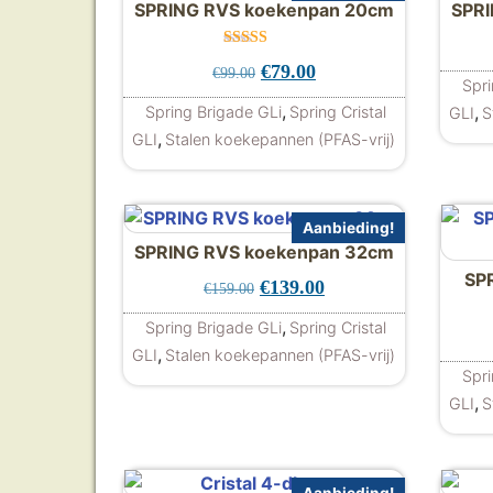
SPRING RVS koekenpan 20cm
SPRI
Gewaardeer
Oorspronkelijke prijs was: €
Huidige prijs is: €79.
€
79.00
€
99.00
d
Spri
5.00
uit 5
,
,
Spring Brigade GLi
Spring Cristal
GLI
S
,
GLI
Stalen koekepannen (PFAS-vrij)
Aanbieding!
SPRING RVS koekenpan 32cm
SP
Oorspronkelijke prijs was: €
Huidige prijs is: €13
€
139.00
€
159.00
,
Spring Brigade GLi
Spring Cristal
,
GLI
Stalen koekepannen (PFAS-vrij)
Spri
,
GLI
S