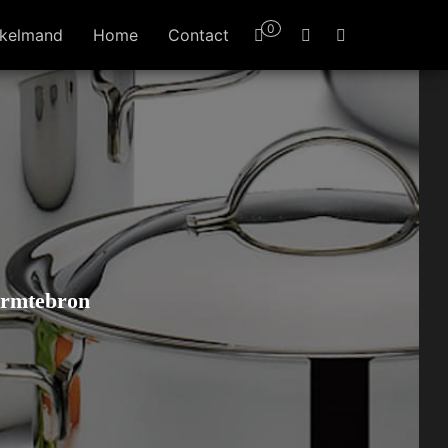
0
kelmand
Home
Contact
warmtebron