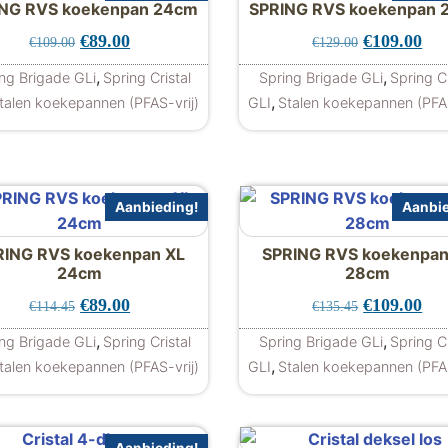
NG RVS koekenpan 24cm
SPRING RVS koekenpan 
Oorspronkelijke prijs was: €109.00.
Huidige prijs is: €89.00.
Oorspronkel
Hui
€
89.00
€
109.00
€
109.00
€
129.00
99.00.
00.
,
,
ng Brigade GLi
Spring Cristal
Spring Brigade GLi
Spring Cr
,
talen koekepannen (PFAS-vrij)
GLI
Stalen koekepannen (PFAS
Aanbieding!
Aanbie
RING RVS koekenpan XL
SPRING RVS koekenpan
159.00.
9.00.
24cm
28cm
Oorspronkelijke prijs was: €114.45.
Huidige prijs is: €89.00.
Oorspronkel
Hui
€
89.00
€
109.00
€
114.45
€
135.45
,
,
ng Brigade GLi
Spring Cristal
Spring Brigade GLi
Spring Cr
,
talen koekepannen (PFAS-vrij)
GLI
Stalen koekepannen (PFAS