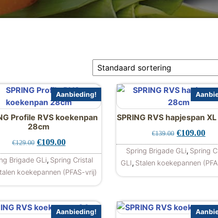
Aanbieding!
Aanbie
NG Profile RVS koekenpan
SPRING RVS hapjespan X
28cm
Oorspronkel
Hui
€
109.00
€
139.00
€109.00.
00.
Oorspronkelijke prijs was: €129.00.
Huidige prijs is: €109.00.
€
109.00
€
129.00
,
Spring Brigade GLi
Spring Cr
,
ng Brigade GLi
Spring Cristal
,
GLI
Stalen koekepannen (PFAS
talen koekepannen (PFAS-vrij)
Aanbieding!
Aanbie