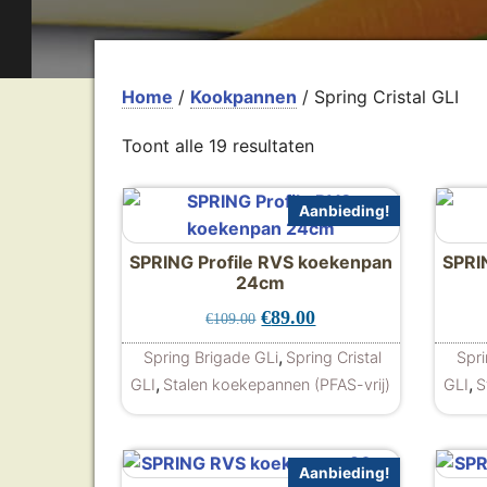
Home
/
Kookpannen
/ Spring Cristal GLI
Toont alle 19 resultaten
Aanbieding!
SPRING Profile RVS koekenpan
SPRI
24cm
Oorspronkelijke prijs was: 
Huidige prijs is: €89.
€
89.00
€
109.00
,
Spring Brigade GLi
Spring Cristal
Spri
,
,
GLI
Stalen koekepannen (PFAS-vrij)
GLI
S
Aanbieding!