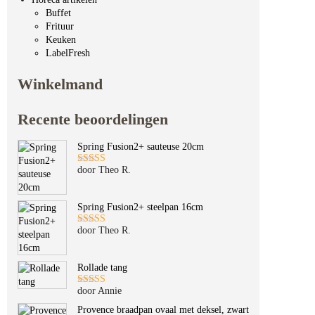
Buffet
Frituur
Keuken
LabelFresh
Winkelmand
Recente beoordelingen
Spring Fusion2+ sauteuse 20cm
door Theo R.
Gewaardeerd
5
uit 5
Spring Fusion2+ steelpan 16cm
door Theo R.
Gewaardeerd
5
uit 5
Rollade tang
door Annie
Gewaardeerd
5
uit 5
Provence braadpan ovaal met deksel, zwart