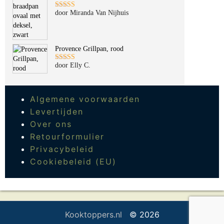
door Miranda Van Nijhuis
Gewaardeerd
5
uit 5
Provence Grillpan, rood
door Elly C.
Gewaardeerd
5
uit 5
Algemene voorwaarden
Levertijden
Over ons
Retourformulier
Privacybeleid
Cookiebeleid (EU)
Kooktoppers.nl
© 2026