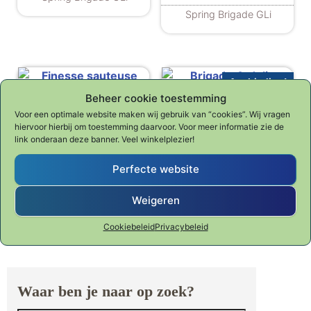
Dit product heeft meerdere variaties. De
Spring Brigade GLi
Aanbieding!
Finesse sauteuse
Beheer cookie toestemming
Brigade 4-delig kookset
Voor een optimale website maken wij gebruik van “cookies”. Wij vragen
€
99.00
hiervoor hierbij om toestemming daarvoor. Voor meer informatie zie de
Oorspronkelijke 
Huidige p
€
369.00
€
576.00
link onderaan deze banner. Veel winkelplezier!
Spring Finesse
Spring Brigade GLi
Perfecte website
Weigeren
Cookiebeleid
Privacybeleid
Waar ben je naar op zoek?