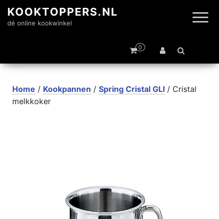
KOOKTOPPERS.NL
dé online kookwinkel
0
Home
/
Kookpannen
/
Spring Cristal GLI
/ Cristal
melkkoker