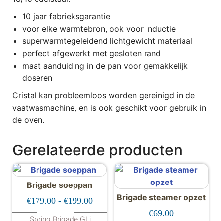
10 jaar fabrieksgarantie
voor elke warmtebron, ook voor inductie
superwarmtegeleidend lichtgewicht materiaal
perfect afgewerkt met gesloten rand
maat aanduiding in de pan voor gemakkelijk
doseren
Cristal kan probleemloos worden gereinigd in de
vaatwasmachine, en is ook geschikt voor gebruik in
de oven.
Gerelateerde producten
Brigade soeppan
Brigade steamer opzet
Prijsklasse: €179.00 tot €199.00
€
179.00
-
€
199.00
€
69.00
Spring Brigade GLi