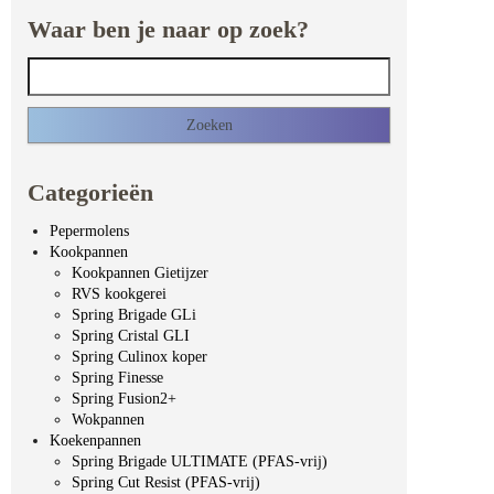
Waar ben je naar op zoek?
Zoeken naar:
Categorieën
Pepermolens
Kookpannen
Kookpannen Gietijzer
RVS kookgerei
Spring Brigade GLi
Spring Cristal GLI
Spring Culinox koper
Spring Finesse
Spring Fusion2+
Wokpannen
Koekenpannen
Spring Brigade ULTIMATE (PFAS-vrij)
Spring Cut Resist (PFAS-vrij)