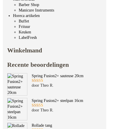
Barber Shop
Manicure Instruments
Horeca artikelen
Buffet
Frituur
Keuken
LabelFresh
Winkelmand
Recente beoordelingen
Spring Fusion2+ sauteuse 20cm
door Theo R.
Gewaardeerd
5
uit 5
Spring Fusion2+ steelpan 16cm
door Theo R.
Gewaardeerd
5
uit 5
Rollade tang