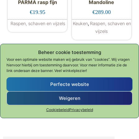
PARMA rasp fijn
Mandoline
€
19.95
€
289.00
,
Raspen, schaven en vijzels
Keuken
Raspen, schaven en
vijzels
Beheer cookie toestemming
Voor een optimale website maken wij gebruik van “cookies”. Wij vragen
hiervoor hierbij om toestemming daarvoor. Voor meer informatie zie de
Wiegemes RVS
Passevite rvs klein
link onderaan deze banner. Veel winkelplezier!
€
29.95
€
33.95
Perfecte website
Raspen, schaven en vijzels
Raspen, schaven en vijzels
Weigeren
Cookiebeleid
Privacybeleid