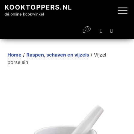
KOOKTOPPERS.NL
dé online kookwinkel
0
Home
/
Raspen, schaven en vijzels
/ Vijzel
porselein