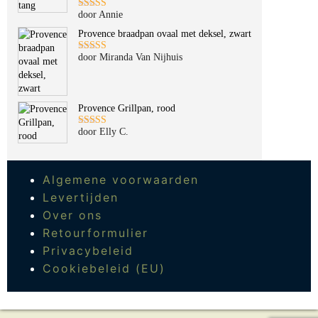
door Annie
Gewaardeerd
5
uit 5
Provence braadpan ovaal met deksel, zwart
door Miranda Van Nijhuis
Gewaardeerd
5
uit 5
Provence Grillpan, rood
door Elly C.
Gewaardeerd
5
uit 5
Algemene voorwaarden
Levertijden
Over ons
Retourformulier
Privacybeleid
Cookiebeleid (EU)