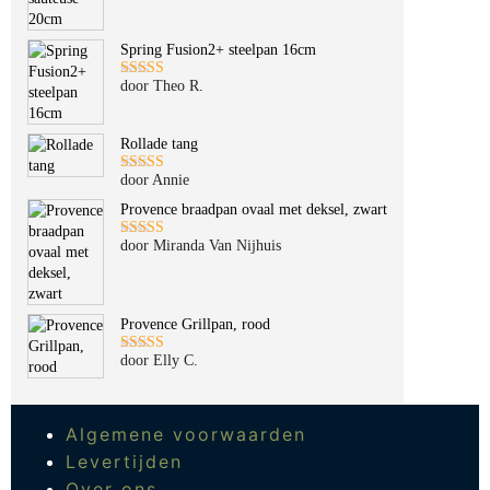
5
uit 5
Spring Fusion2+ steelpan 16cm
door Theo R.
Gewaardeerd
5
uit 5
Rollade tang
door Annie
Gewaardeerd
5
uit 5
Provence braadpan ovaal met deksel, zwart
door Miranda Van Nijhuis
Gewaardeerd
5
uit 5
Provence Grillpan, rood
door Elly C.
Gewaardeerd
5
uit 5
Algemene voorwaarden
Levertijden
Over ons