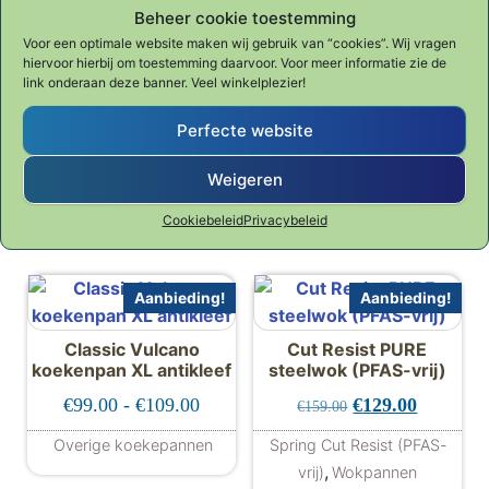
Beheer cookie toestemming
SPRING BRIGADE
Cut Resist PURE
ULTIMATE koekenpan
hapjespan 28cm XL
Voor een optimale website maken wij gebruik van “cookies”. Wij vragen
32cm (PFAS-vrij)
(PFAS-vrij)
hiervoor hierbij om toestemming daarvoor. Voor meer informatie zie de
link onderaan deze banner. Veel winkelplezier!
Oorspronkelijke prijs was: €167.00.
Huidige prijs is: €149.00.
Oorspronkelijke 
Huidige p
€
149.00
€
139.00
€
167.00
€
169.00
Perfecte website
Spring Brigade ULTIMATE
Spring Cut Resist (PFAS-vrij)
,
(PFAS-vrij)
Stalen
Weigeren
koekepannen (PFAS-vrij)
Cookiebeleid
Privacybeleid
Aanbieding!
Aanbieding!
Classic Vulcano
Cut Resist PURE
koekenpan XL antikleef
steelwok (PFAS-vrij)
Prijsklasse: €99.00 tot €109.00
Oorspronkelijke 
Huidige p
€
99.00
-
€
109.00
€
129.00
€
159.00
Overige koekepannen
Spring Cut Resist (PFAS-
Dit product heeft meerdere variaties. De
,
vrij)
Wokpannen