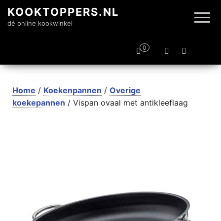
KOOKTOPPERS.NL
dé online kookwinkel
0
Home
/
Koekenpannen
/
Overige
koekepannen
/ Vispan ovaal met antikleeflaag