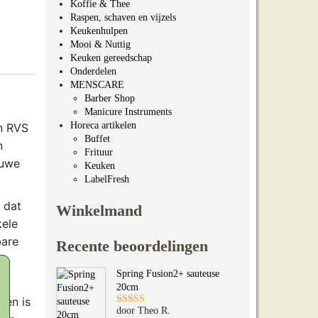
Koffie & Thee
Raspen, schaven en vijzels
Keukenhulpen
Mooi & Nuttig
Keuken gereedschap
Onderdelen
MENSCARE
Barber Shop
Manicure Instruments
Horeca artikelen
en RVS
Buffet
n
Frituur
euwe
Keuken
LabelFresh
 dat
Winkelmand
kele
bare
Recente beoordelingen
Spring Fusion2+ sauteuse
20cm
 en is
door Theo R.
Gewaardeerd