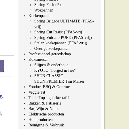
Spring Fusion2+
Wokpannen
Koekenpannen
Spring Brigade ULTIMATE (PFAS-
vrij)
Spring Cut Resist (PFAS-vrij)
Spring Vulcano PURE (PFAS-vrij)
Stalen koekepannen (PFAS-vrij)
Overige koekepannen
Professioneel gereedschap
Koksmessen
m (PFAS-vrij) aantal
Slijpen & onderhoud
KYOTO "Forged in fire"
SHUN CLASSIC
SHUN PREMIER Tim Mälzer
Fondue, BBQ & Gourmet
Veggie Fit
S-
Table Top - gedekte tafel
Bakken & Patisserie
Bar, Wijn & Noten
j
,
Elektrische producten
Houtproducten
Reiniging & Verbruik