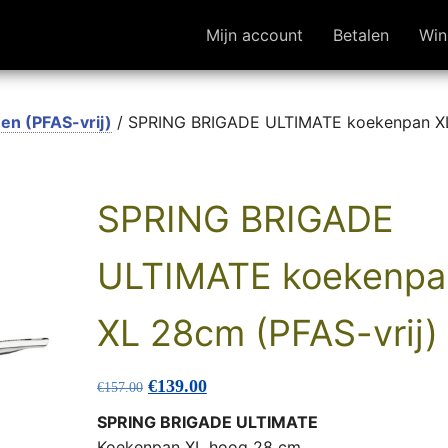
Mijn account
Betalen
Win
en (PFAS-vrij)
/ SPRING BRIGADE ULTIMATE koekenpan X
SPRING BRIGADE
ULTIMATE koekenpa
XL 28cm (PFAS-vrij)
Oorspronkelijke prijs was: €157.00.
Huidige prijs is: €139.00.
€
139.00
€
157.00
SPRING BRIGADE ULTIMATE
Koekenpan XL hoog 28 cm