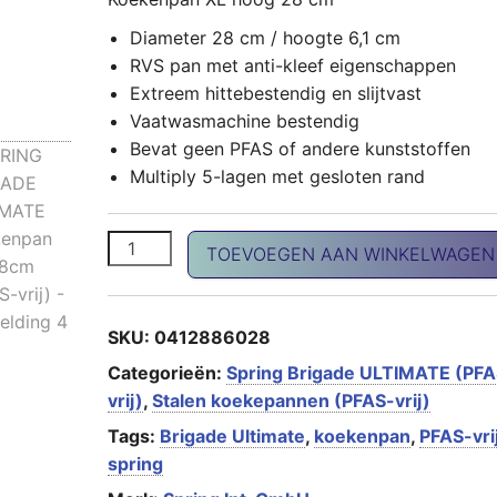
Diameter 28 cm / hoogte 6,1 cm
RVS pan met anti-kleef eigenschappen
Extreem hittebestendig en slijtvast
Vaatwasmachine bestendig
Bevat geen PFAS of andere kunststoffen
Multiply 5-lagen met gesloten rand
SPRING BRIGADE ULTIMATE koekenpan XL 28c
TOEVOEGEN AAN WINKELWAGEN
SKU:
0412886028
Categorieën:
Spring Brigade ULTIMATE (PFA
vrij)
,
Stalen koekepannen (PFAS-vrij)
Tags:
Brigade Ultimate
,
koekenpan
,
PFAS-vri
spring