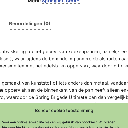
Merk:
Spring Int. GmbH
Beoordelingen (0)
e ontwikkeling op het gebied van koekenpannen, namelijk e
laser), waar tijdens de behandeling andere staalsoorten aa
ensmelten met het edelstalen oppervlak, waardoor dit ni
ik gemaakt van kunststof of iets anders dan metaal, vandaar
ne oppervlak aan de binnenkant van de pan heeft alleen en
d, waardoor de Spring Brigade Ultimate pan dan vergelijk
waar op de traditionele manier een anti-kleeflaag in is
Beheer cookie toestemming
 is minder glad dan onbehandeld RVS, dat is ook voelbaar,
Voor een optimale website maken wij gebruik van “cookies”. Wij vragen
hiervoor hierbij om toestemming daarvoor. Voor meer informatie zie de link