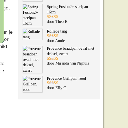
een
5
uit 5
Spring Fusion2+ steelpan
nigd,
16cm
.
door Theo R.
Gewaardeerd
5
uit 5
kun je
Rollade tang
Voor
door Annie
Gewaardeerd
ikt.
5
uit 5
Provence braadpan ovaal met
deksel, zwart
de
door Miranda Van Nijhuis
Gewaardeerd
5
uit 5
ee
Provence Grillpan, rood
door Elly C.
Gewaardeerd
5
uit 5