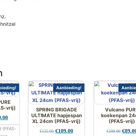
nz.
hnitzel
n
ieding!
Aanbieding!
Aanbie
 PURE
S-vrij)
SPRING BRIGADE
Vulcano PUR
ULTIMATE hapjespan
koekenpan 2
pronkelijke prijs was: €159.00.
Huidige prijs is: €129.00.
9.00
XL 24cm (PFAS-vrij)
(PFAS-vrij)
109.00
t (PFAS-
Oorspronkelijke prijs was: €125.00.
Huidige prijs is: €109.00.
Oorspr
€
109.00
€
89.0
€
125.00
€
109.00