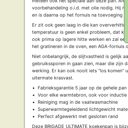
meteen ook het speciale aan deze pan. And
voorbehandeling o.i.d. met olie nodig. Hij
en is daarna op het fornuis na toevoeging v
Er zit ook geen laag in die kan oververhitte
temperatuur is geen enkel probleem, dat ka
ook prima op lagere hitte werken en zal een 
het gratineren in de oven, een AGA-fornuis 
Niet onbelangrijk, de slijtvastheid is gelijk
gebruikssporen in gaan zien, maar die zijn
werking. Er kan ook nooit iets “los komen” ui
uitermate krasvast.
Fabrieksgarantie 5 jaar op de gehele pan
Voor elke warmtebron, ook voor inductie
Reiniging mag in de vaatwasmachine
Superwarmtegeleidend lichtgewicht mater
Perfect afgewerkt met gesloten rand
Deze BRIGADE ULTIMATE koekenpan is bijzo