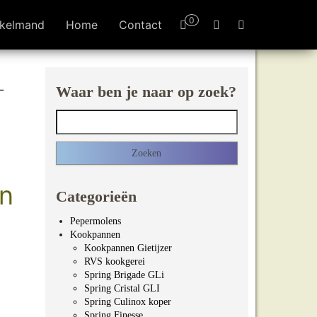
0
kelmand
Home
Contact
L
Waar ben je naar op zoek?
Zoeken naar:
n
Categorieën
Pepermolens
Kookpannen
Kookpannen Gietijzer
RVS kookgerei
Spring Brigade GLi
Spring Cristal GLI
Spring Culinox koper
Spring Finesse