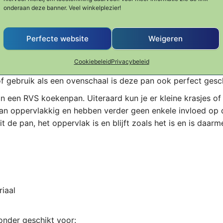
ers dan een normale RVS koekenpan heeft het oppervlak g
onderaan deze banner. Veel winkelplezier!
 mag gewoon met sop of in de vaatwasmachine worden gerei
an enkele druppels olie (of ander vet) meteen gebruiksklaar
Perfecte website
Weigeren
n, dus het dichtschroeien van een stukje vlees op hoge
n op dezelfde manier als in een RVS koekenpan. Daarnaast 
Cookiebeleid
Privacybeleid
eitje of stukje vis perfect gebakken zijn op medium hitte. 
of gebruik als een ovenschaal is deze pan ook perfect gesch
 aan een RVS koekenpan. Uiteraard kun je er kleine krasjes of
 dan oppervlakkig en hebben verder geen enkele invloed op 
t de pan, het oppervlak is en blijft zoals het is en is daarm
iaal
nder geschikt voor: