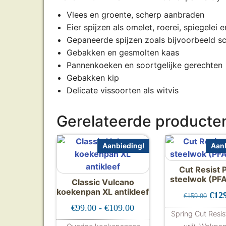
Vlees en groente, scherp aanbraden
Eier spijzen als omelet, roerei, spiegelei e
Gepaneerde spijzen zoals bijvoorbeeld sc
Gebakken en gesmolten kaas
Pannenkoeken en soortgelijke gerechten
Gebakken kip
Delicate vissoorten als witvis
Gerelateerde producte
Aanbieding!
Aanb
Cut Resist
steelwok (PFA
Classic Vulcano
koekenpan XL antikleef
Oors
€
12
€
159.00
Prijsklasse: €99.00 tot €
€
99.00
-
€
109.00
Spring Cut Resis
,