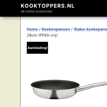
KOOKTOPPERS.NL
dé online kookwinkel
Home
/
Koekenpannen
/
Stalen koekepann
28cm (PFAS-vrij)
Aanbieding!