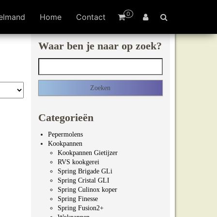
0
elmand
Home
Contact
Waar ben je naar op zoek?
Zoeken naar:
Categorieën
Pepermolens
Kookpannen
Kookpannen Gietijzer
RVS kookgerei
Spring Brigade GLi
Spring Cristal GLI
Spring Culinox koper
Spring Finesse
Spring Fusion2+