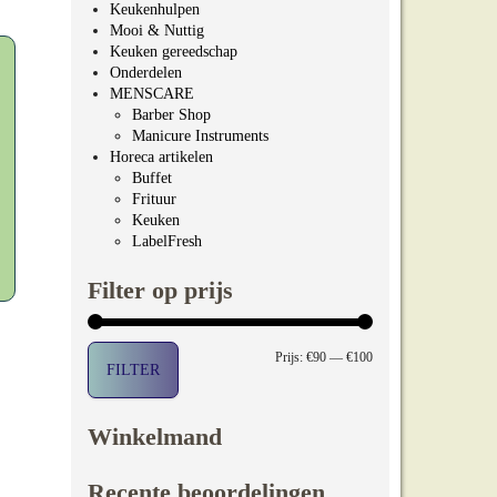
Keukenhulpen
Mooi & Nuttig
Keuken gereedschap
Onderdelen
MENSCARE
Barber Shop
Manicure Instruments
Horeca artikelen
Buffet
Frituur
Keuken
LabelFresh
Filter op prijs
Min. prijs
Max. prijs
Prijs:
€90
—
€100
FILTER
Winkelmand
Recente beoordelingen