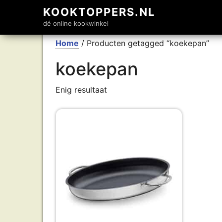
KOOKTOPPERS.NL
dé online kookwinkel
Home
/ Producten getagged “koekepan”
koekepan
Enig resultaat