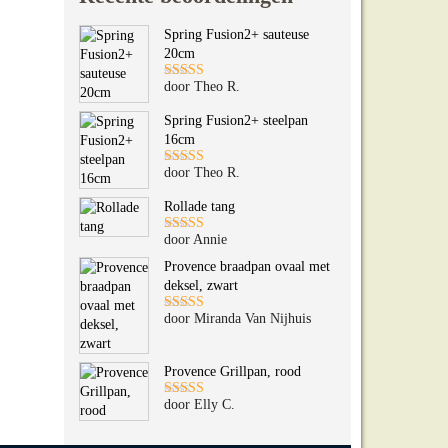
Spring Fusion2+ sauteuse
20cm
door Theo R.
Gewaardeerd
5
uit 5
Spring Fusion2+ steelpan
16cm
door Theo R.
Gewaardeerd
5
uit 5
Rollade tang
door Annie
Gewaardeerd
5
uit 5
Provence braadpan ovaal met
deksel, zwart
door Miranda Van Nijhuis
Gewaardeerd
5
uit 5
Provence Grillpan, rood
door Elly C.
Gewaardeerd
5
uit 5