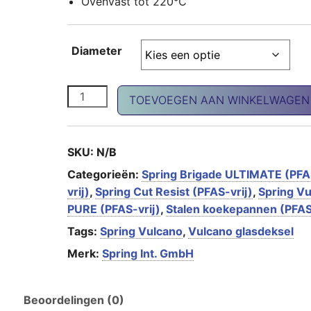
Ovenvast tot 220°C
Diameter
Glasdeksel 20/24/26/28cm aantal
TOEVOEGEN AAN WINKELWAGEN
SKU:
N/B
Categorieën:
Spring Brigade ULTIMATE (PFA
vrij)
,
Spring Cut Resist (PFAS-vrij)
,
Spring V
PURE (PFAS-vrij)
,
Stalen koekepannen (PFAS
Tags:
Spring Vulcano
,
Vulcano glasdeksel
Merk:
Spring Int. GmbH
Beoordelingen (0)