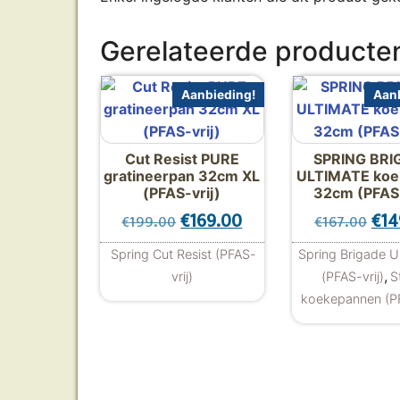
Gerelateerde producte
Aanbieding!
Aanb
Cut Resist PURE
SPRING BRI
gratineerpan 32cm XL
ULTIMATE koe
(PFAS-vrij)
32cm (PFAS-
Oorspronkelijke prijs was: €1
Huidige prijs is: €169
Oor
€
169.00
€
14
€
199.00
€
167.00
Spring Cut Resist (PFAS-
Spring Brigade 
,
vrij)
(PFAS-vrij)
S
koekepannen (PF