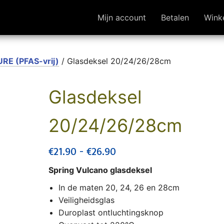
Mijn account
Betalen
Wink
URE (PFAS-vrij)
/ Glasdeksel 20/24/26/28cm
Glasdeksel
20/24/26/28cm
Prijsklasse: €21.90 tot €2
€
21.90
-
€
26.90
Spring Vulcano glasdeksel
In de maten 20, 24, 26 en 28cm
Veiligheidsglas
Duroplast ontluchtingsknop