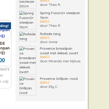
door Theo R.
Gewaardeerd
5
uit 5
Spring Fusion2+ steelpan
16cm
door Theo R.
ding!
Gewaardeerd
5
uit 5
Rollade tang
door Annie
ADE
Gewaardeerd
5
uit 5
enpan
Provence braadpan
ij)
ovaal met deksel, zwart
.00.
0.
ronkelijke prijs was: €145.00.
Huidige prijs is: €129.00.
.00
door Miranda Van Nijhuis
Gewaardeerd
5
uit 5
TIMATE
en
Provence Grillpan, rood
vrij)
door Elly C.
Gewaardeerd
5
uit 5