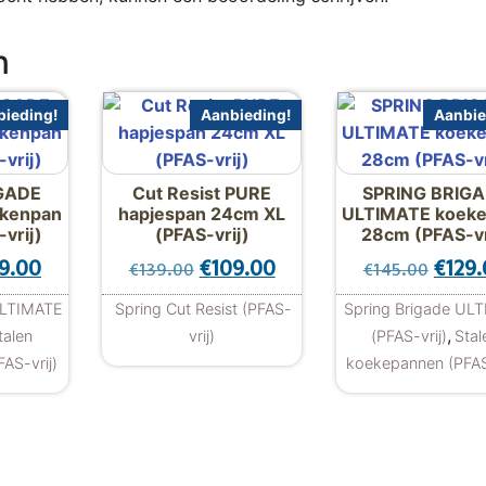
n
ieding!
Aanbieding!
Aanbie
GADE
Cut Resist PURE
SPRING BRIG
kenpan
hapjespan 24cm XL
ULTIMATE koek
vrij)
(PFAS-vrij)
28cm (PFAS-vr
99.00.
.00.
spronkelijke prijs was: €167.00.
Huidige prijs is: €149.00.
Oorspronkelijke prijs was: €139
Huidige prijs is: €109.0
Oorsp
9.00
€
109.00
€
129
€
139.00
€
145.00
ULTIMATE
Spring Cut Resist (PFAS-
Spring Brigade UL
,
talen
vrij)
(PFAS-vrij)
Stal
AS-vrij)
koekepannen (PFAS-