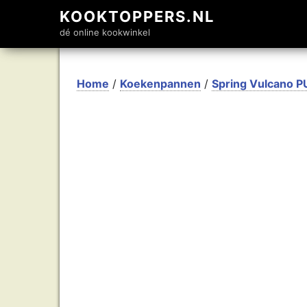
KOOKTOPPERS.NL
dé online kookwinkel
Home
/
Koekenpannen
/
Spring Vulcano P