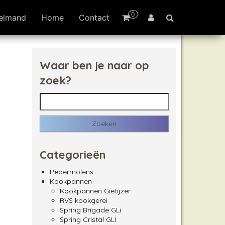
0
elmand
Home
Contact
Waar ben je naar op
zoek?
Zoeken naar:
6.90
Categorieën
Pepermolens
Kookpannen
Kookpannen Gietijzer
RVS kookgerei
Spring Brigade GLi
Spring Cristal GLI