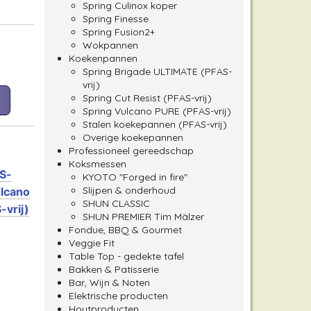
Spring Culinox koper
Spring Finesse
Spring Fusion2+
Wokpannen
Koekenpannen
Spring Brigade ULTIMATE (PFAS-
vrij)
Spring Cut Resist (PFAS-vrij)
Spring Vulcano PURE (PFAS-vrij)
Stalen koekepannen (PFAS-vrij)
Overige koekepannen
Professioneel gereedschap
Koksmessen
S-
KYOTO "Forged in fire"
Slijpen & onderhoud
ulcano
SHUN CLASSIC
-vrij)
SHUN PREMIER Tim Mälzer
Fondue, BBQ & Gourmet
Veggie Fit
Table Top - gedekte tafel
Bakken & Patisserie
Bar, Wijn & Noten
Elektrische producten
Houtproducten