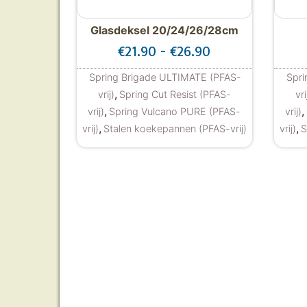
Glasdeksel 20/24/26/28cm
Prijsklasse: €21.
€
21.90
-
€
26.90
Spring Brigade ULTIMATE (PFAS-
Spri
,
vrij)
Spring Cut Resist (PFAS-
vri
,
,
vrij)
Spring Vulcano PURE (PFAS-
vrij)
,
,
vrij)
Stalen koekepannen (PFAS-vrij)
vrij)
S
Dit product heeft meerdere