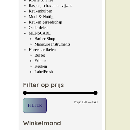
Koffie & Thee
Raspen, schaven en vijzels
Keukenhulpen
Mooi & Nuttig
Keuken gereedschap
Onderdelen
MENSCARE
Barber Shop
Manicure Instruments
Horeca artikelen
Buffet
Frituur
Keuken
LabelFresh
Filter op prijs
Min. prijs
Max. prijs
Prijs:
€20
—
€40
FILTER
Winkelmand