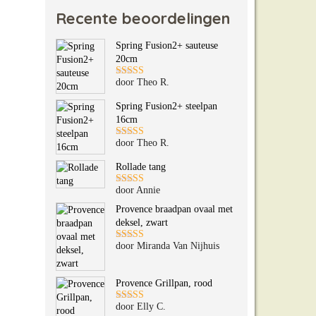
Recente beoordelingen
Spring Fusion2+ sauteuse
20cm
door Theo R.
Gewaardeerd
5
uit 5
Spring Fusion2+ steelpan
16cm
door Theo R.
Gewaardeerd
5
uit 5
Rollade tang
door Annie
Gewaardeerd
5
uit 5
Provence braadpan ovaal met
deksel, zwart
door Miranda Van Nijhuis
Gewaardeerd
5
uit 5
Provence Grillpan, rood
door Elly C.
Gewaardeerd