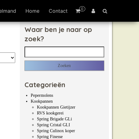
0
elmand
Home
Contact
Waar ben je naar op
zoek?
Zoeken naar:
Categorieën
Pepermolens
Kookpannen
Kookpannen Gietijzer
RVS kookgerei
Spring Brigade GLi
Spring Cristal GLI
Spring Culinox koper
Spring Finesse