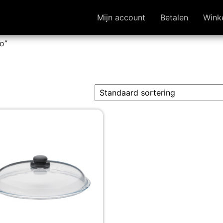
Mijn account
Betalen
Wink
o”