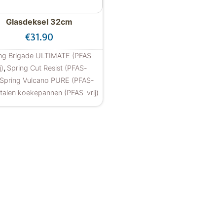
Glasdeksel 32cm
90 tot €26.90
€
31.90
ng Brigade ULTIMATE (PFAS-
,
j)
Spring Cut Resist (PFAS-
Spring Vulcano PURE (PFAS-
talen koekepannen (PFAS-vrij)
 variaties. Deze optie kan gekozen worden op de product