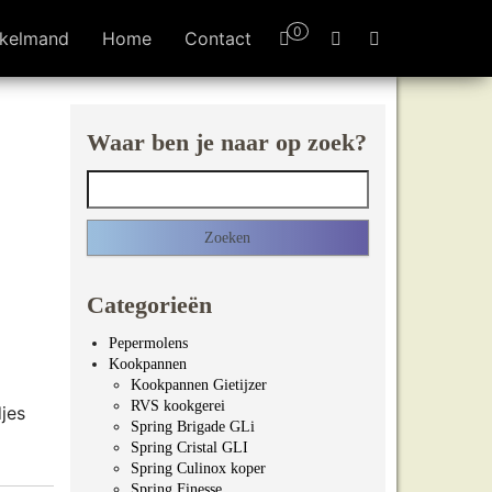
0
kelmand
Home
Contact
Waar ben je naar op zoek?
Zoeken naar:
Categorieën
Pepermolens
Kookpannen
Kookpannen Gietijzer
RVS kookgerei
jes
Spring Brigade GLi
Spring Cristal GLI
Spring Culinox koper
Spring Finesse