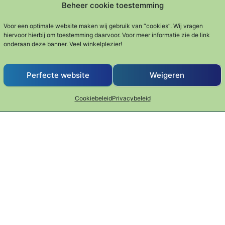
Beheer cookie toestemming
Aanbie
Puddingvorm
Fondant trechte
Voor een optimale website maken wij gebruik van “cookies”. Wij vragen
hiervoor hierbij om toestemming daarvoor. Voor meer informatie zie de link
m –
Oorspr
€
12.99
€
24.9
€
29.95
onderaan deze banner. Veel winkelplezier!
 28cm
Bakken & Patisserie
Bakken & Patisse
Perfecte website
Weigeren
sserie
Cookiebeleid
Privacybeleid