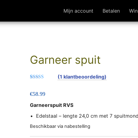
Mijn account
Betalen
Win
Garneer spuit
(
1
klantbeoordeling)
Gewaarde
1
erd
4.00
€
58.99
op 5
gebaseerd
op
klant
Garneerspuit RVS
waarderin
g
Edelstaal – lengte 24,0 cm met 7 spuitmond
Beschikbaar via nabestelling