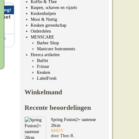
Koffie & Thee
Raspen, schaven en vijzels
ding!
Keukenhulpen
r set
Mooi & Nuttig
Keuken gereedschap
onkelijke prijs was: €29.95.
Huidige prijs is: €24.95.
5
Onderdelen
MENSCARE
rie
Barber Shop
Manicure Instruments
Horeca artikelen
Buffet
Frituur
Keuken
LabelFresh
Winkelmand
Recente beoordelingen
Spring Fusion2+ sauteuse
20cm
door Theo R.
Gewaardeerd