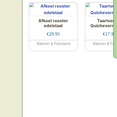
Afkoel rooster
Taartvor
edelstaal
Quichevorm
€
29.95
€
17.95
Bakken & Patisserie
Bakken & Pati