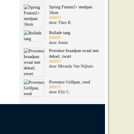
5
uit 5
Spring Fusion2+ steelpan
16cm
door Theo R.
Gewaardeerd
5
uit 5
Rollade tang
door Annie
Gewaardeerd
5
uit 5
Provence braadpan ovaal met
deksel, zwart
door Miranda Van Nijhuis
Gewaardeerd
5
uit 5
Provence Grillpan, rood
door Elly C.
Gewaardeerd
5
uit 5