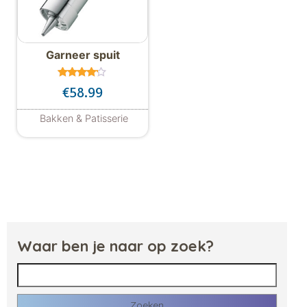
Garneer spuit
Gewaard
€
58.99
eerd
4.00
uit 5
Bakken & Patisserie
Waar ben je naar op zoek?
Zoeken naar: