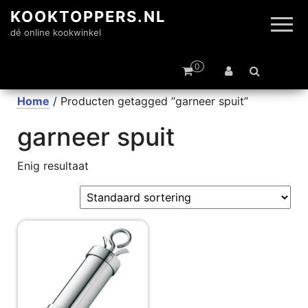
KOOKTOPPERS.NL
dé online kookwinkel
0
Home
/ Producten getagged “garneer spuit”
garneer spuit
Enig resultaat