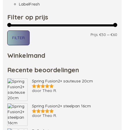
LabelFresh
Filter op prijs
Min. pri
Max. pri
Prijs:
€50
—
€60
FILTER
Winkelmand
Recente beoordelingen
Spring Fusion2+ sauteuse 20cm
door Theo R.
Gewaardeerd
5
uit 5
Spring Fusion2+ steelpan 16cm
door Theo R.
Gewaardeerd
5
uit 5