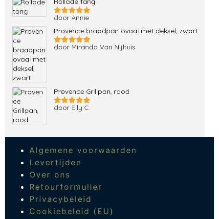
Rollade tang
door Annie
Gewaardeerd
5
uit 5
Provence braadpan ovaal met deksel, zwart
door Miranda Van Nijhuis
Gewaardeerd
5
uit 5
Provence Grillpan, rood
door Elly C.
Gewaardeerd
5
uit 5
Algemene voorwaarden
Levertijden
Over ons
Retourformulier
Privacybeleid
Cookiebeleid (EU)