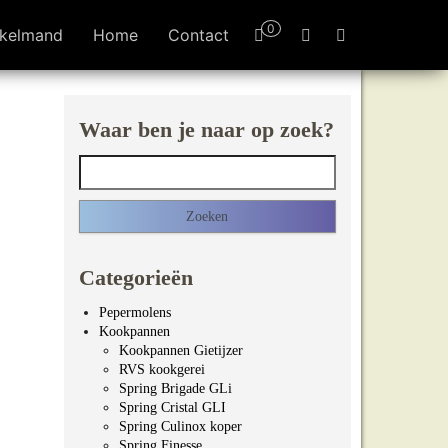
0
kelmand
Home
Contact
Waar ben je naar op zoek?
Zoeken naar:
Categorieën
Pepermolens
Kookpannen
Kookpannen Gietijzer
RVS kookgerei
Spring Brigade GLi
Spring Cristal GLI
Spring Culinox koper
Spring Finesse