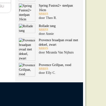
5
uit 5
ties. Deze optie kan gekozen worden op de productpagina
Spring Fusion2+ steelpan
GLi
16cm
door Theo R.
Gewaardeerd
5
uit 5
Rollade tang
door Annie
Gewaardeerd
5
uit 5
Provence braadpan ovaal met
deksel, zwart
door Miranda Van Nijhuis
Gewaardeerd
5
uit 5
Provence Grillpan, rood
door Elly C.
Gewaardeerd
5
uit 5