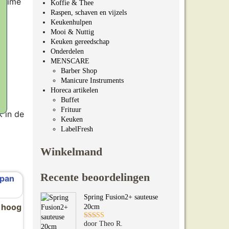
 ruime
Koffie & Thee
Raspen, schaven en vijzels
Keukenhulpen
Mooi & Nuttig
Keuken gereedschap
Onderdelen
MENSCARE
Barber Shop
Manicure Instruments
Horeca artikelen
Buffet
Frituur
 in de
Keuken
LabelFresh
Winkelmand
Recente beoordelingen
Spring Fusion2+ sauteuse
 hoog
20cm
9.00
door Theo R.
Gewaardeerd