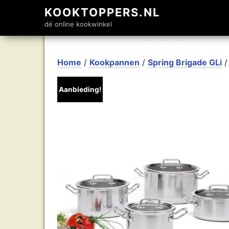
KOOKTOPPERS.NL
dé online kookwinkel
Home
/
Kookpannen
/
Spring Brigade GLi
/
Aanbieding!