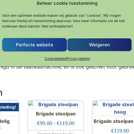
ast excellente kook eigenschappen ook heel fraai oogt. De
Beheer cookie toestemming
t wordt elke pan geleverd met een fraai glasdeksel. Dit
Voor een optimale website maken wij gebruik van “cookies”. Wij vragen
hiervoor hierbij om toestemming daarvoor. Voor meer informatie zie de link
onderaan deze banner. Veel winkelplezier!
iaal
Perfecte website
Weigeren
ijk doseren
Cookiebeleid
Privacybeleid
igd in de vaatwasmachine, en is ook geschikt voor gebruik
n
ieding!
Brigade steelpan
elig
Brigade steelpan
Prijsklasse: €99.00 tot €11
€
99.00
-
€
119.00
t
€
119.00