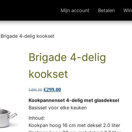
Mijn account
Betalen
Win
 Brigade 4-delig kookset
Brigade 4-delig
kookset
Oorspronkelijke prijs was: €496.00.
Huidige prijs is: €299.00.
€
299.00
€
496.00
Kookpannenset 4-delig met glasdeksel
Basisset voor elke keuken
Inhoud:
Kookpan hoog 16 cm met deksel 2.0 liter