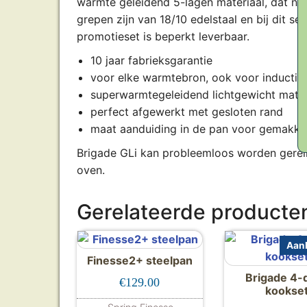
warmte geleidend 5-lagen materiaal, dat na
grepen zijn van 18/10 edelstaal en bij dit se
promotieset is beperkt leverbaar.
10 jaar fabrieksgarantie
voor elke warmtebron, ook voor inductie
superwarmtegeleidend lichtgewicht mater
perfect afgewerkt met gesloten rand
maat aanduiding in de pan voor gemakkel
Brigade GLi kan probleemloos worden gerein
oven.
Gerelateerde producte
Aanb
Finesse2+ steelpan
Brigade 4-d
€
129.00
kookse