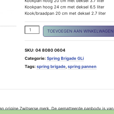
Kookpan hoog 20 cm met deksel 3.7 liter
Kookpan hoog 24 cm met deksel 6.5 liter
Kook/braadpan 20 cm met deksel 2.7 liter
Brigade 4-delig kookset aantal
TOEVOEGEN AAN WINKELWAGEN
SKU:
04 8080 0604
Categorie:
Spring Brigade GLi
Tags:
spring brigade
,
spring pannen
t van origine Zwitserse merk. De gematteerde panbody is van