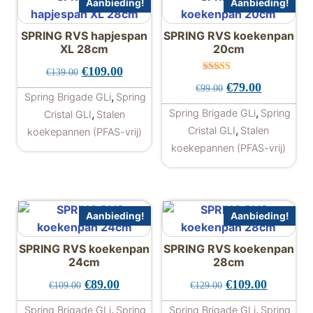
Aanbieding!
Aanbieding!
SPRING RVS hapjespan
SPRING RVS koekenpan
XL 28cm
20cm
Oorspronkelijke prijs was: €139.00.
Huidige prijs is: €109.00.
€
109.00
€
139.00
Gewaardeer
Oorspronkelijke 
Huidige pr
€
79.00
€
99.00
d
,
Spring Brigade GLi
Spring
5.00
uit 5
,
,
Spring Brigade GLi
Spring
Cristal GLI
Stalen
,
Cristal GLI
Stalen
koekepannen (PFAS-vrij)
koekepannen (PFAS-vrij)
Aanbieding!
Aanbieding!
SPRING RVS koekenpan
SPRING RVS koekenpan
24cm
28cm
Oorspronkelijke prijs was: €109.00.
Huidige prijs is: €89.00.
Oorspronkelijke 
Huidige p
€
89.00
€
109.00
€
109.00
€
129.00
,
,
Spring Brigade GLi
Spring
Spring Brigade GLi
Spring