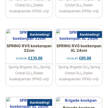
,
,
Cristal GLI
Stalen
Cristal GLI
Stalen
koekepannen (PFAS-vrij)
koekepannen (PFAS-vrij)
Aanbieding!
Aanbieding!
SPRING RVS koekenpan
SPRING RVS koekenpan
32cm
XL 24cm
Oorspronkelijke prijs was: €159.00.
Huidige prijs is: €139.00.
Oorspronkelijke 
Huidige pr
€
139.00
€
89.00
€
159.00
€
114.45
,
,
Spring Brigade GLi
Spring
Spring Brigade GLi
Spring
,
,
Cristal GLI
Stalen
Cristal GLI
Stalen
koekepannen (PFAS-vrij)
koekepannen (PFAS-vrij)
Aanbieding!
Brigade kookpan