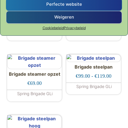
Perfecte website
Brigade sauteuse
Brigade soeppan
Weigeren
Prijsklasse: €89.00 tot €119.00
Prijskl
€
89.00
-
€
119.00
€
179.00
-
€
199.00
Cookiebeleid
Privacybeleid
Spring Brigade GLi
Spring Brigade GLi
Dit product heeft meerdere variaties. De
Dit product hee
Brigade steelpan
Brigade steamer opzet
Prijskla
€
99.00
-
€
119.00
€
69.00
Spring Brigade GLi
Dit product hee
Spring Brigade GLi