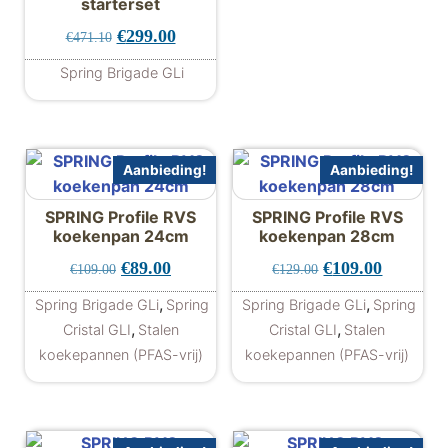
starterset
Oorspronkelijke prijs was: €471.10.
Huidige prijs is: €299.00.
€
299.00
€
471.10
Spring Brigade GLi
Aanbieding!
Aanbieding!
SPRING Profile RVS
SPRING Profile RVS
koekenpan 24cm
koekenpan 28cm
Oorspronkelijke prijs was: €109.00.
Huidige prijs is: €89.00.
Oorspronkelijke 
Huidige p
€
89.00
€
109.00
€
109.00
€
129.00
,
,
Spring Brigade GLi
Spring
Spring Brigade GLi
Spring
,
,
Cristal GLI
Stalen
Cristal GLI
Stalen
koekepannen (PFAS-vrij)
koekepannen (PFAS-vrij)