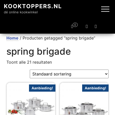
KOOKTOPPERS.NL
dé online kookwinkel
0
Home
/ Producten getagged “spring brigade”
spring brigade
Toont alle 21 resultaten
Aanbieding!
Aanbieding!