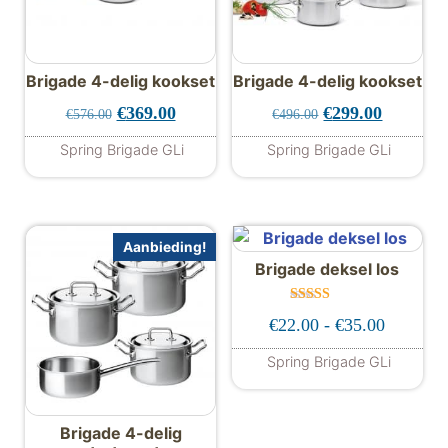
Brigade 4-delig kookset
Brigade 4-delig kookset
Oorspronkelijke prijs was: €576.00.
Huidige prijs is: €369.00.
Oorspronkelijke 
Huidige p
€
369.00
€
299.00
€
576.00
€
496.00
Spring Brigade GLi
Spring Brigade GLi
Aanbieding!
Brigade deksel los
Gewaardeer
Prijskla
€
22.00
-
€
35.00
d
5.00
uit 5
Spring Brigade GLi
Dit product hee
Brigade 4-delig