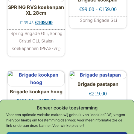
SPRING RVS koekenpan
Prijskla
€
99.00
-
€
159.00
XL 28cm
Spring Brigade GLi
Oorspronkelijke prijs was: €135.45.
Huidige prijs is: €109.00.
€
109.00
€
135.45
Dit product hee
,
Spring Brigade GLi
Spring
,
Cristal GLI
Stalen
koekepannen (PFAS-vrij)
Brigade pastapan
Brigade kookpan hoog
€
219.00
Prijsklasse: €109.00 tot €179.00
€
109.00
-
€
179.00
Spring Brigade GLi
Beheer cookie toestemming
Spring Brigade GLi
Voor een optimale website maken wij gebruik van “cookies”. Wij vragen
Dit product heeft meerdere variaties. De
hiervoor hierbij om toestemming daarvoor. Voor meer informatie zie de
link onderaan deze banner. Veel winkelplezier!