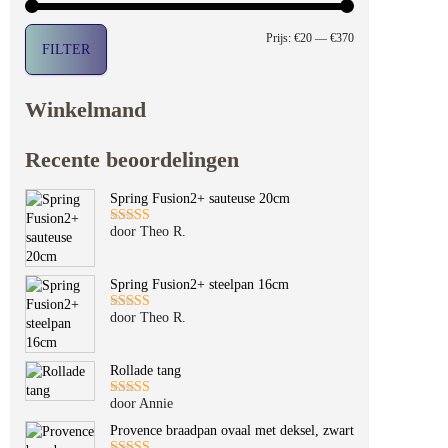
Min. prijs
Max. prijs
Prijs:
€20
—
€370
FILTER
Winkelmand
Recente beoordelingen
Spring Fusion2+ sauteuse 20cm
door Theo R.
Gewaardeerd
5
uit 5
Spring Fusion2+ steelpan 16cm
door Theo R.
Gewaardeerd
5
uit 5
Rollade tang
door Annie
Gewaardeerd
5
uit 5
Provence braadpan ovaal met deksel, zwart