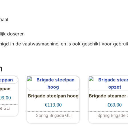
iaal
ijk doseren
igd in de vaatwasmachine, en is ook geschikt voor gebruik
n
eppan
Brigade steelpan hoog
Brigade steamer
Prijsklasse: €179.00 tot €199.00
99.00
€
119.00
€
69.00
de GLi
 product heeft meerdere variaties. Deze optie kan gekoze
Spring Brigade GLi
Spring Brigade 