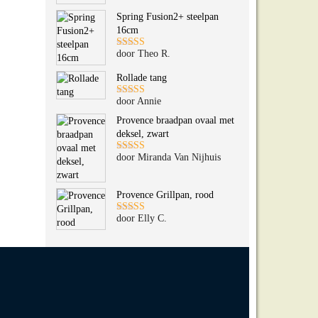
5
uit 5
Spring Fusion2+ steelpan
16cm
door Theo R.
Gewaardeerd
5
uit 5
Rollade tang
door Annie
Gewaardeerd
5
uit 5
Provence braadpan ovaal met
deksel, zwart
door Miranda Van Nijhuis
Gewaardeerd
5
uit 5
Provence Grillpan, rood
door Elly C.
Gewaardeerd
5
uit 5