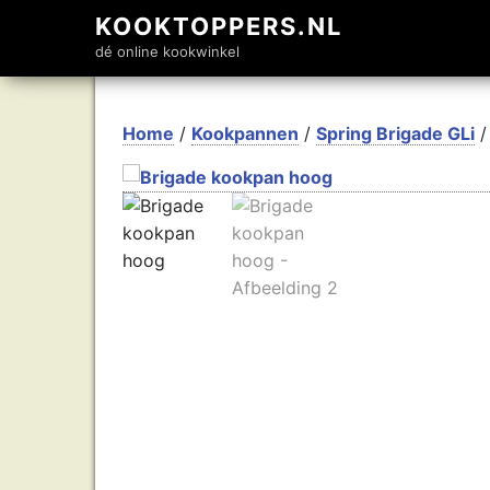
KOOKTOPPERS.NL
dé online kookwinkel
Home
/
Kookpannen
/
Spring Brigade GLi
/