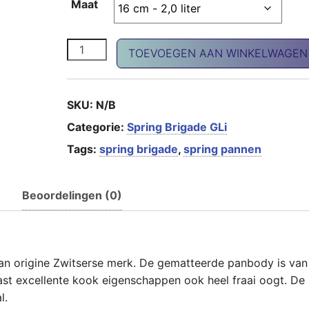
Maat
Brigade kookpan hoog aantal
TOEVOEGEN AAN WINKELWAGEN
SKU:
N/B
Categorie:
Spring Brigade GLi
Tags:
spring brigade
,
spring pannen
Beoordelingen (0)
t van origine Zwitserse merk. De gematteerde panbody is van
ast excellente kook eigenschappen ook heel fraai oogt. De
l.