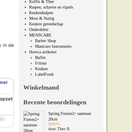
Koffie & Thee
Raspen, schaven en vijzels
Keukenhulpen
Mooi & Nuttig
Keuken gereedschap
Onderdelen
MENSCARE
Barber Shop
 in de
Manicure Instruments
Horeca artikelen
Buffet
Frituur
Keuken
LabelFresh
Winkelmand
 opzet
Recente beoordelingen
Spring Fusion2+ sauteuse
n worden op de productpagina
GLi
20cm
door Theo R.
Gewaardeerd