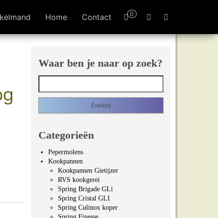
0
kelmand
Home
Contact
Waar ben je naar op zoek?
Zoeken naar:
og
.00
Categorieën
Pepermolens
Kookpannen
Kookpannen Gietijzer
RVS kookgerei
Spring Brigade GLi
Spring Cristal GLI
Spring Culinox koper
Spring Finesse