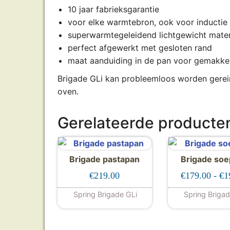
10 jaar fabrieksgarantie
voor elke warmtebron, ook voor inductie
superwarmtegeleidend lichtgewicht mater
perfect afgewerkt met gesloten rand
maat aanduiding in de pan voor gemakkel
Brigade GLi kan probleemloos worden gerein
oven.
Gerelateerde producte
Brigade pastapan
Brigade so
€
219.00
€
179.00
-
€
1
Spring Brigade GLi
Spring Briga
Dit