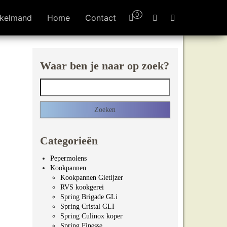
0
kelmand
Home
Contact
Waar ben je naar op zoek?
Zoeken naar:
Categorieën
Pepermolens
Kookpannen
Kookpannen Gietijzer
RVS kookgerei
Spring Brigade GLi
Spring Cristal GLI
Spring Culinox koper
Spring Finesse