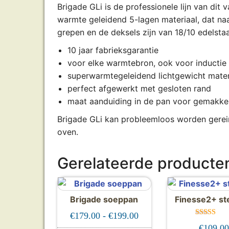
Brigade GLi is de professionele lijn van di
warmte geleidend 5-lagen materiaal, dat na
grepen en de deksels zijn van 18/10 edelstaa
10 jaar fabrieksgarantie
voor elke warmtebron, ook voor inductie
superwarmtegeleidend lichtgewicht mater
perfect afgewerkt met gesloten rand
maat aanduiding in de pan voor gemakkel
Brigade GLi kan probleemloos worden gerein
oven.
Gerelateerde producte
Brigade soeppan
Finesse2+ st
Prijsklasse: €179.00 tot
€
179.00
-
€
199.00
Gewaard
€
109.0