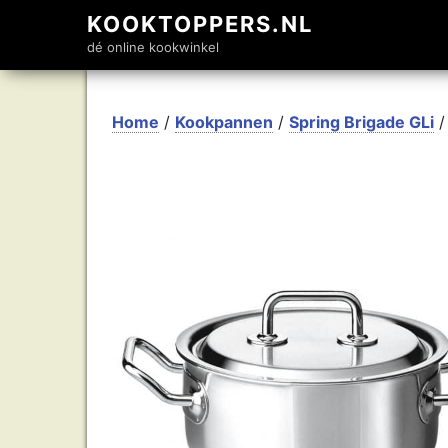
KOOKTOPPERS.NL
dé online kookwinkel
Home
/
Kookpannen
/
Spring Brigade GLi
/