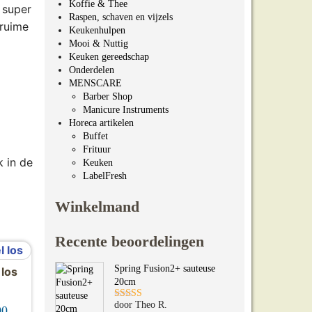
Koffie & Thee
 super
Raspen, schaven en vijzels
 ruime
Keukenhulpen
Mooi & Nuttig
Keuken gereedschap
Onderdelen
MENSCARE
Barber Shop
Manicure Instruments
Horeca artikelen
Buffet
Frituur
 in de
Keuken
LabelFresh
Winkelmand
Recente beoordelingen
Spring Fusion2+ sauteuse
 los
20cm
door Theo R.
Gewaardeerd
Prijsklasse: €22.00 tot €35.00
00