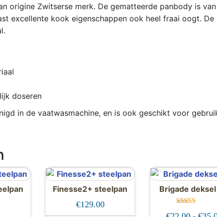
t van origine Zwitserse merk. De gematteerde panbody is van
ast excellente kook eigenschappen ook heel fraai oogt. De
l.
iaal
ijk doseren
igd in de vaatwasmachine, en is ook geschikt voor gebruik
n
eelpan
Finesse2+ steelpan
Brigade deksel
 €199.00
€
129.00
Gewaardeer
0
€
22.00
-
€
35.