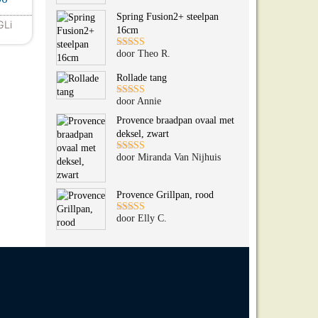
5
uit 5
Spring Fusion2+ steelpan
a
GLi
16cm
roduct heeft meerdere variaties. Deze optie kan gekozen 
door Theo R.
Gewaardeerd
5
uit 5
Rollade tang
door Annie
Gewaardeerd
5
uit 5
Provence braadpan ovaal met
deksel, zwart
door Miranda Van Nijhuis
Gewaardeerd
5
uit 5
Provence Grillpan, rood
door Elly C.
Gewaardeerd
5
uit 5