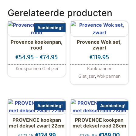
Gerelateerde producten
Aanbieding!
Provence koekenpan,
Provence Wok set,
rood
zwart
Prijsklasse: €54.95 tot €74.95
€
54.95
-
€
74.95
€
119.95
Kookpannen Gietijzer
Kookpannen
Dit product heeft meerdere variaties. De
,
Gietijzer
Wokpannen
Aanbieding!
Aanbieding!
PROVENCE kookpan
PROVENCE kookpan
met deksel zwart 22cm
met deksel rood 28cm
Oorspronkelijke prijs was: €171.15.
Huidige prijs is: €124.99.
Oorspronkelijk
Huidig
€
124.99
€
189.00
€
171.15
€
235.85