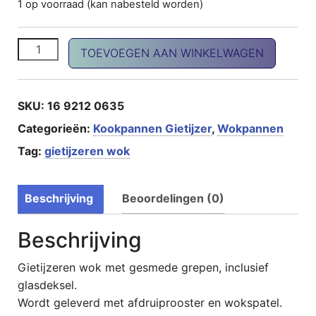
1 op voorraad (kan nabesteld worden)
Wok garnituur aantal
TOEVOEGEN AAN WINKELWAGEN
SKU:
16 9212 0635
Categorieën:
Kookpannen Gietijzer
,
Wokpannen
Tag:
gietijzeren wok
Beschrijving
Beoordelingen (0)
Beschrijving
Gietijzeren wok met gesmede grepen, inclusief
glasdeksel.
Wordt geleverd met afdruiprooster en wokspatel.