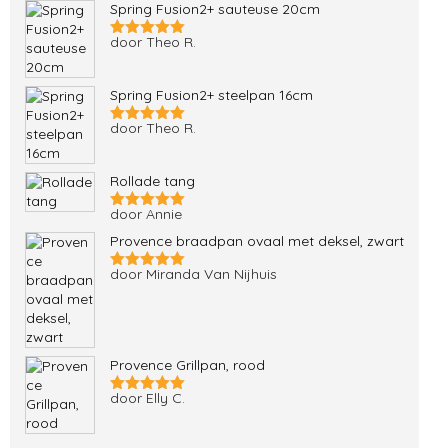
Spring Fusion2+ sauteuse 20cm
door Theo R.
Gewaardeerd
5
uit 5
Spring Fusion2+ steelpan 16cm
door Theo R.
Gewaardeerd
5
uit 5
Rollade tang
door Annie
Gewaardeerd
5
uit 5
Provence braadpan ovaal met deksel, zwart
door Miranda Van Nijhuis
Gewaardeerd
5
uit 5
Provence Grillpan, rood
door Elly C.
Gewaardeerd
5
uit 5