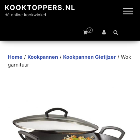
KOOKTOPPERS.NL
dé online kookwinkel
0
Home
/
Kookpannen
/
Kookpannen Gietijzer
/ Wok
garnituur