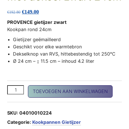
Oorspronkelijke prijs was: €192.80.
Huidige prijs is: €149.00.
€
149.00
€
192.80
PROVENCE gietijzer zwart
Kookpan rond 24cm
Gietijzer geëmailleerd
Geschikt voor elke warmtebron
Dekselknop van RVS, hittebestendig tot 250°C
Ø 24 cm – ↨ 11.5 cm – inhoud 4.2 liter
PROVENCE kookpan met deksel zwart 24cm aantal
TOEVOEGEN AAN WINKELWAGEN
SKU:
04010010224
Categorie:
Kookpannen Gietijzer