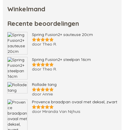
Winkelmand
Recente beoordelingen
Spring Fusion2+ sauteuse 20cm
door Theo R.
Gewaardeerd
5
uit 5
Spring Fusion2+ steelpan 16cm
door Theo R.
Gewaardeerd
5
uit 5
Rollade tang
door Annie
Gewaardeerd
5
uit 5
Provence braadpan ovaal met deksel, zwart
door Miranda Van Nijhuis
Gewaardeerd
5
uit 5