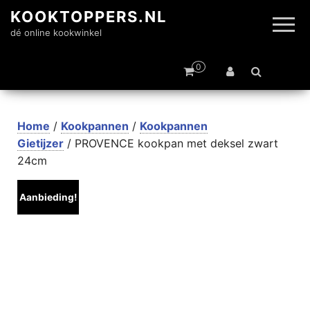
KOOKTOPPERS.NL
dé online kookwinkel
0
Home
/
Kookpannen
/
Kookpannen
Gietijzer
/ PROVENCE kookpan met deksel zwart
24cm
Aanbieding!