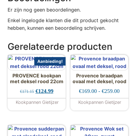
Er zijn nog geen beoordelingen.
Enkel ingelogde klanten die dit product gekocht
hebben, kunnen een beoordeling schrijven.
Gerelateerde producten
Aanbieding!
PROVENCE kookpan
Provence braadpan
met deksel rood 22cm
ovaal met deksel, rood
Oorspronkelijke prijs was: €171.15.
Huidige prijs is: €124.99.
Prijskl
€
124.99
€
169.00
-
€
259.00
€
171.15
Kookpannen Gietijzer
Kookpannen Gietijzer
Dit product hee