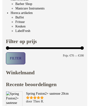
Barber Shop
Manicure Instruments
Horeca artikelen
Buffet
Frituur
Keuken
LabelFresh
Filter op prijs
Min. prijs
Max. prijs
Prijs:
€70
—
€190
FILTER
Winkelmand
Recente beoordelingen
Spring Fusion2+ sauteuse 20cm
door Theo R.
Gewaardeerd
5
uit 5