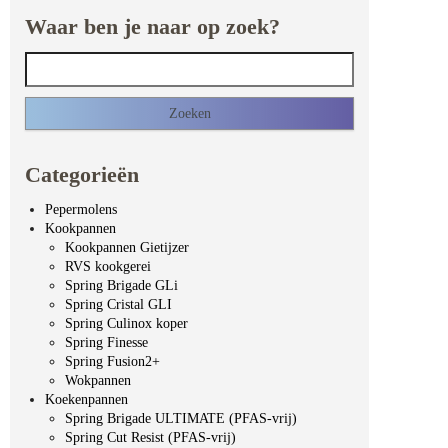
Waar ben je naar op zoek?
Zoeken naar:
Categorieën
Pepermolens
Kookpannen
Kookpannen Gietijzer
RVS kookgerei
Spring Brigade GLi
Spring Cristal GLI
Spring Culinox koper
Spring Finesse
Spring Fusion2+
Wokpannen
Koekenpannen
Spring Brigade ULTIMATE (PFAS-vrij)
Spring Cut Resist (PFAS-vrij)