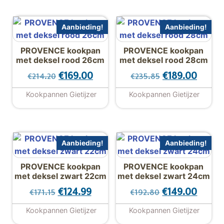
Aanbieding!
Aanbieding!
PROVENCE kookpan
PROVENCE kookpan
met deksel rood 26cm
met deksel rood 28cm
Oorspronkelijke prijs was: €214.20.
Huidige prijs is: €169.00.
Oorspronkelijk
Huidig
€
169.00
€
189.00
€
214.20
€
235.85
Kookpannen Gietijzer
Kookpannen Gietijzer
Aanbieding!
Aanbieding!
PROVENCE kookpan
PROVENCE kookpan
met deksel zwart 22cm
met deksel zwart 24cm
Oorspronkelijke prijs was: €171.15.
Huidige prijs is: €124.99.
Oorspronkelijk
Huidig
€
124.99
€
149.00
€
171.15
€
192.80
Kookpannen Gietijzer
Kookpannen Gietijzer