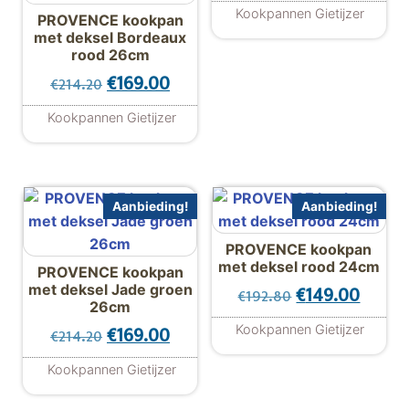
Kookpannen Gietijzer
PROVENCE kookpan
met deksel Bordeaux
rood 26cm
Oorspronkelijke prijs was: €214.20.
Huidige prijs is: €169.00.
€
169.00
€
214.20
Kookpannen Gietijzer
Aanbieding!
Aanbieding!
PROVENCE kookpan
met deksel rood 24cm
PROVENCE kookpan
met deksel Jade groen
Oorspronkelijk
Huidig
€
149.00
€
192.80
26cm
Kookpannen Gietijzer
Oorspronkelijke prijs was: €214.20.
Huidige prijs is: €169.00.
€
169.00
€
214.20
Kookpannen Gietijzer