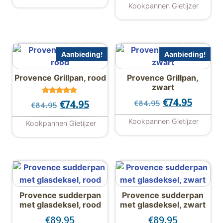
uit 5
Dit product heeft meerdere variaties. De
Kookpannen Gietijzer
Dit product hee
Aanbieding!
Aanbieding!
Provence Grillpan, rood
Provence Grillpan,
zwart
Gewaardeer
Oorspronkelijk
Huidige
€
74.95
Oorspronkelijke prijs was: €84.95.
Huidige prijs is: €74.95.
€
84.95
€
74.95
€
84.95
d
5.00
uit 5
Kookpannen Gietijzer
Kookpannen Gietijzer
Provence sudderpan
Provence sudderpan
met glasdeksel, rood
met glasdeksel, zwart
€
89.95
€
89.95