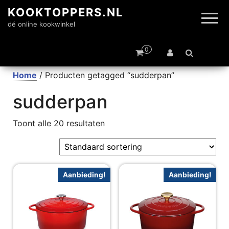
KOOKTOPPERS.NL
dé online kookwinkel
0
Home
/ Producten getagged “sudderpan”
sudderpan
Toont alle 20 resultaten
Aanbieding!
Aanbieding!