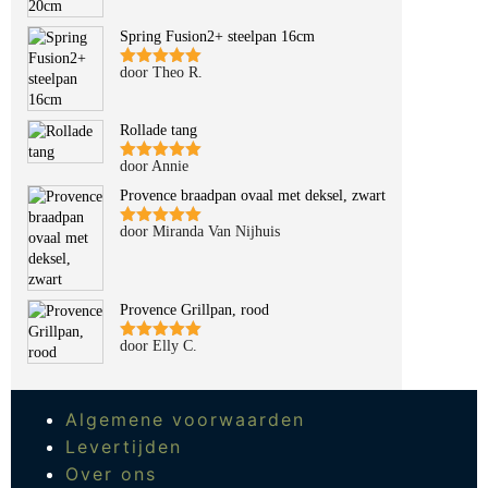
Spring Fusion2+ steelpan 16cm
door Theo R.
Gewaardeerd
5
uit 5
Rollade tang
door Annie
Gewaardeerd
5
uit 5
Provence braadpan ovaal met deksel, zwart
door Miranda Van Nijhuis
Gewaardeerd
5
uit 5
Provence Grillpan, rood
door Elly C.
Gewaardeerd
5
uit 5
Algemene voorwaarden
Levertijden
Over ons