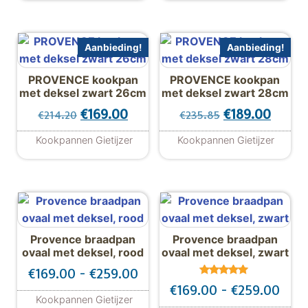
Aanbieding!
Aanbieding!
PROVENCE kookpan
PROVENCE kookpan
met deksel zwart 26cm
met deksel zwart 28cm
Oorspronkelijke prijs was: €214.20.
Huidige prijs is: €169.00.
Oorspronkelijk
Huidig
€
169.00
€
189.00
€
214.20
€
235.85
Kookpannen Gietijzer
Kookpannen Gietijzer
Provence braadpan
Provence braadpan
ovaal met deksel, rood
ovaal met deksel, zwart
Prijsklasse: €169.00 tot €259
€
169.00
-
€
259.00
Gewaardeer
Prij
€
169.00
-
€
259.00
d
Kookpannen Gietijzer
5.00