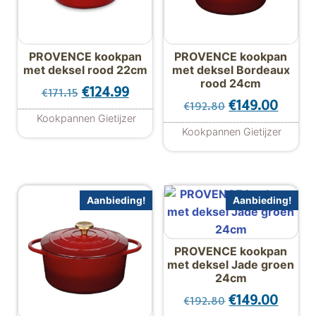
PROVENCE kookpan
PROVENCE kookpan
met deksel rood 22cm
met deksel Bordeaux
rood 24cm
Oorspronkelijke prijs was: €171.15.
Huidige prijs is: €124.99.
€
124.99
€
171.15
Oorspronkelijk
Huidig
€
149.00
€
192.80
Kookpannen Gietijzer
Kookpannen Gietijzer
Aanbieding!
Aanbieding!
PROVENCE kookpan
met deksel Jade groen
24cm
Oorspronkelijk
Huidig
€
149.00
€
192.80