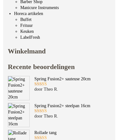
Barber Shop
Manicure Instruments
Horeca artikelen
Buffet
Frituur
Keuken
LabelFresh
Winkelmand
Recente beoordelingen
Spring Fusion2+ sauteuse 20cm
door Theo R.
Gewaardeerd
5
uit 5
Spring Fusion2+ steelpan 16cm
door Theo R.
Gewaardeerd
5
uit 5
Rollade tang