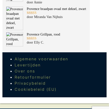
door Annie
Gewaardeerd
5
uit 5
Provence braadpan ovaal met deksel, zwart
door Miranda Van Nijhuis
Gewaardeerd
5
uit 5
Provence Grillpan, rood
door Elly C.
Gewaardeerd
5
uit 5
Algemene voorwaarden
Levertijden
Over ons
Retourformulier
Privacybeleid
Cookiebeleid (EU)