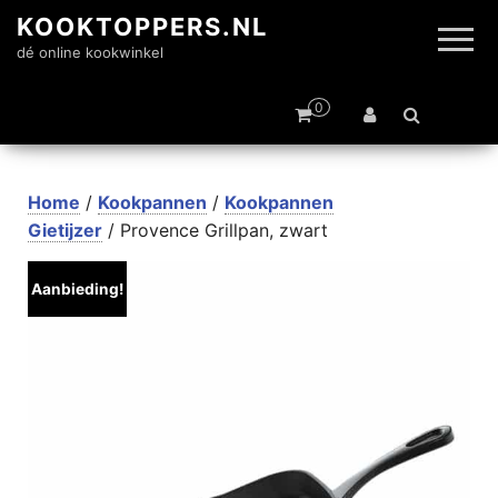
KOOKTOPPERS.NL
dé online kookwinkel
0
Home
/
Kookpannen
/
Kookpannen
Gietijzer
/ Provence Grillpan, zwart
Aanbieding!