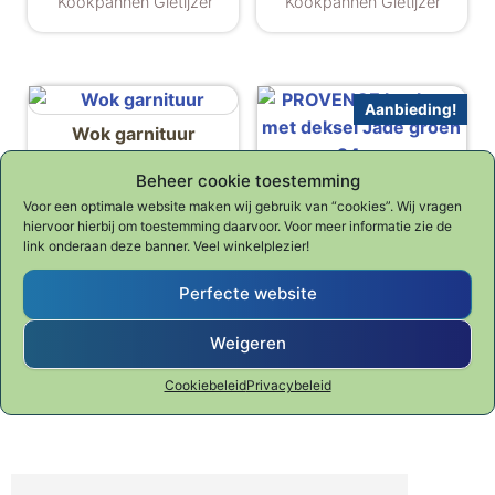
Kookpannen Gietijzer
Kookpannen Gietijzer
Dit product hee
Aanbieding!
Wok garnituur
€
149.00
Beheer cookie toestemming
PROVENCE kookpan
Voor een optimale website maken wij gebruik van “cookies”. Wij vragen
met deksel Jade groen
Kookpannen
hiervoor hierbij om toestemming daarvoor. Voor meer informatie zie de
24cm
,
Gietijzer
Wokpannen
link onderaan deze banner. Veel winkelplezier!
Oorspronkelijke 
Huidige p
€
149.00
€
192.80
Perfecte website
Kookpannen Gietijzer
Weigeren
Cookiebeleid
Privacybeleid