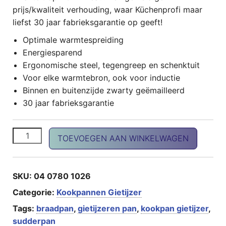
prijs/kwaliteit verhouding, waar Küchenprofi maar
liefst 30 jaar fabrieksgarantie op geeft!
Optimale warmtespreiding
Energiesparend
Ergonomische steel, tegengreep en schenktuit
Voor elke warmtebron, ook voor inductie
Binnen en buitenzijde zwarty geëmailleerd
30 jaar fabrieksgarantie
Provence Grillpan, zwart aantal
TOEVOEGEN AAN WINKELWAGEN
SKU:
04 0780 1026
Categorie:
Kookpannen Gietijzer
Tags:
braadpan
,
gietijzeren pan
,
kookpan gietijzer
,
sudderpan