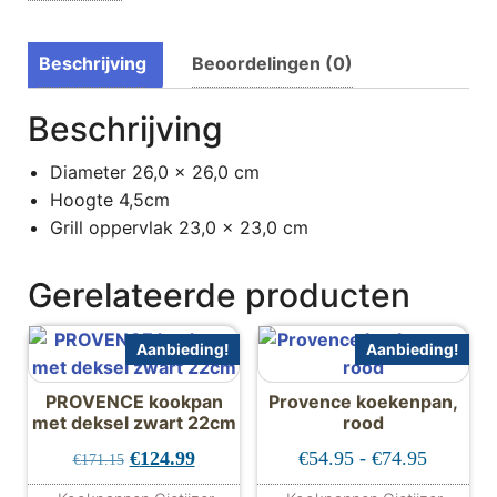
Beschrijving
Beoordelingen (0)
Beschrijving
Diameter 26,0 x 26,0 cm
Hoogte 4,5cm
Grill oppervlak 23,0 x 23,0 cm
Gerelateerde producten
Aanbieding!
Aanbieding!
PROVENCE kookpan
Provence koekenpan,
met deksel zwart 22cm
rood
Oorspronkelijke prijs was: €171.15.
Huidige prijs is: €124.99.
Prijskla
€
124.99
€
54.95
-
€
74.95
€
171.15