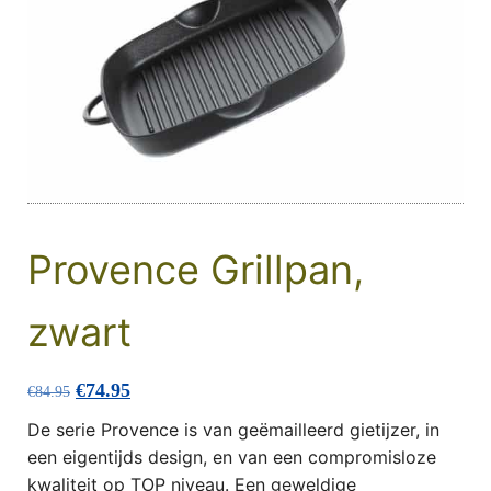
Provence Grillpan,
zwart
Oorspronkelijke prijs was: €84.95.
Huidige prijs is: €74.95.
€
74.95
€
84.95
De serie Provence is van geëmailleerd gietijzer, in
een eigentijds design, en van een compromisloze
kwaliteit op TOP niveau. Een geweldige