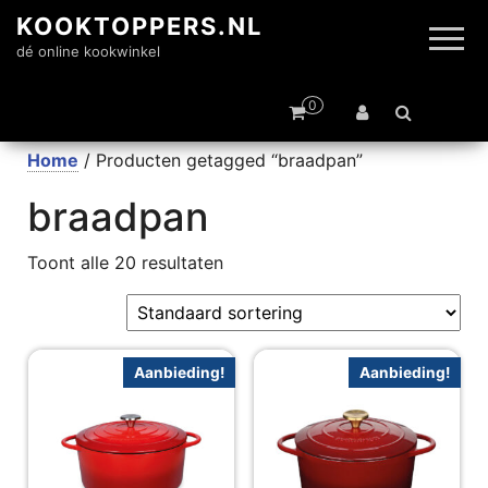
KOOKTOPPERS.NL
dé online kookwinkel
0
Home
/ Producten getagged “braadpan”
braadpan
Toont alle 20 resultaten
Aanbieding!
Aanbieding!