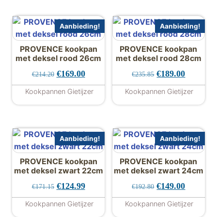
Aanbieding!
Aanbieding!
PROVENCE kookpan
PROVENCE kookpan
met deksel rood 26cm
met deksel rood 28cm
Oorspronkelijke prijs was: €214.20.
Huidige prijs is: €169.00.
Oorspronkelijke 
Huidige p
€
169.00
€
189.00
€
214.20
€
235.85
Kookpannen Gietijzer
Kookpannen Gietijzer
Aanbieding!
Aanbieding!
PROVENCE kookpan
PROVENCE kookpan
met deksel zwart 22cm
met deksel zwart 24cm
Oorspronkelijke prijs was: €171.15.
Huidige prijs is: €124.99.
Oorspronkelijke 
Huidige p
€
124.99
€
149.00
€
171.15
€
192.80
Kookpannen Gietijzer
Kookpannen Gietijzer