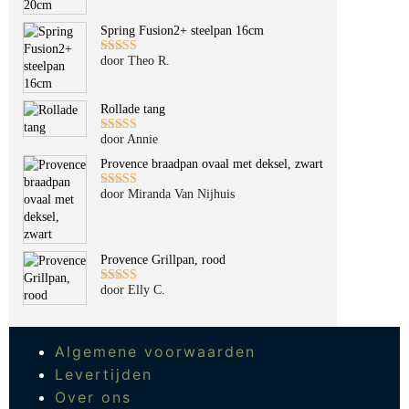
Spring Fusion2+ steelpan 16cm
door Theo R.
Gewaardeerd
5
uit 5
Rollade tang
door Annie
Gewaardeerd
5
uit 5
Provence braadpan ovaal met deksel, zwart
door Miranda Van Nijhuis
Gewaardeerd
5
uit 5
Provence Grillpan, rood
door Elly C.
Gewaardeerd
5
uit 5
Algemene voorwaarden
Levertijden
Over ons