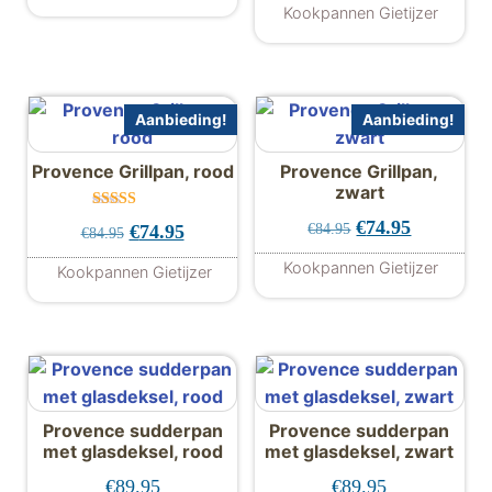
uit 5
Dit product heeft meerdere variaties. De
Kookpannen Gietijzer
Dit product hee
Aanbieding!
Aanbieding!
Provence Grillpan, rood
Provence Grillpan,
zwart
Gewaardeer
Oorspronkelijke 
Huidige pr
€
74.95
€
84.95
Oorspronkelijke prijs was: €84.95.
Huidige prijs is: €74.95.
€
74.95
€
84.95
d
5.00
uit 5
Kookpannen Gietijzer
Kookpannen Gietijzer
Provence sudderpan
Provence sudderpan
met glasdeksel, rood
met glasdeksel, zwart
€
89.95
€
89.95