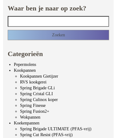
Waar ben je naar op zoek?
Zoeken naar:
Categorieën
Pepermolens
Kookpannen
Kookpannen Gietijzer
RVS kookgerei
Spring Brigade GLi
Spring Cristal GLI
Spring Culinox koper
Spring Finesse
Spring Fusion2+
Wokpannen
Koekenpannen
Spring Brigade ULTIMATE (PFAS-vrij)
Spring Cut Resist (PFAS-vrij)