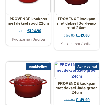
PROVENCE kookpan
PROVENCE kookpan
met deksel rood 22cm
met deksel Bordeaux
rood 24cm
Oorspronkelijke prijs was: €171.15.
Huidige prijs is: €124.99.
€
124.99
€
171.15
Oorspronkelijke 
Huidige p
€
149.00
€
192.80
Kookpannen Gietijzer
Kookpannen Gietijzer
Aanbieding!
Aanbieding!
PROVENCE kookpan
met deksel Jade groen
24cm
Oorspronkelijke 
Huidige p
€
149.00
€
192.80