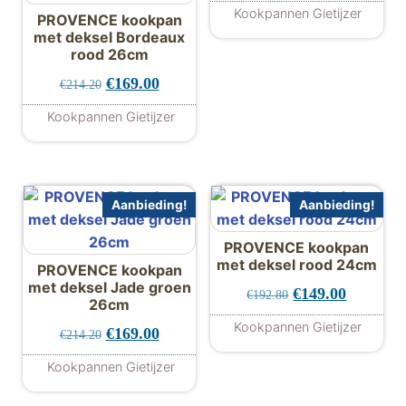
Kookpannen Gietijzer
PROVENCE kookpan
met deksel Bordeaux
rood 26cm
Oorspronkelijke prijs was: €214.20.
Huidige prijs is: €169.00.
€
169.00
€
214.20
Kookpannen Gietijzer
Aanbieding!
Aanbieding!
PROVENCE kookpan
met deksel rood 24cm
PROVENCE kookpan
met deksel Jade groen
Oorspronkelijke 
Huidige p
€
149.00
€
192.80
26cm
Kookpannen Gietijzer
Oorspronkelijke prijs was: €214.20.
Huidige prijs is: €169.00.
€
169.00
€
214.20
Kookpannen Gietijzer