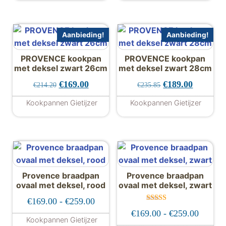
Aanbieding!
Aanbieding!
PROVENCE kookpan
PROVENCE kookpan
met deksel zwart 26cm
met deksel zwart 28cm
Oorspronkelijke prijs was: €214.20.
Huidige prijs is: €169.00.
Oorspronkelijke 
Huidige p
€
169.00
€
189.00
€
214.20
€
235.85
Kookpannen Gietijzer
Kookpannen Gietijzer
Provence braadpan
Provence braadpan
ovaal met deksel, rood
ovaal met deksel, zwart
Prijsklasse: €169.00 tot €259.00
€
169.00
-
€
259.00
Gewaardeer
Prijskl
€
169.00
-
€
259.00
d
Kookpannen Gietijzer
5.00