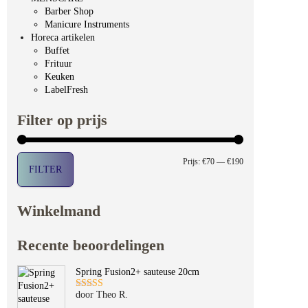
Barber Shop
Manicure Instruments
Horeca artikelen
Buffet
Frituur
Keuken
LabelFresh
Filter op prijs
Min. prijs
Max. prijs
Prijs:
€70
—
€190
FILTER
Winkelmand
Recente beoordelingen
Spring Fusion2+ sauteuse 20cm
door Theo R.
Gewaardeerd
5
uit 5