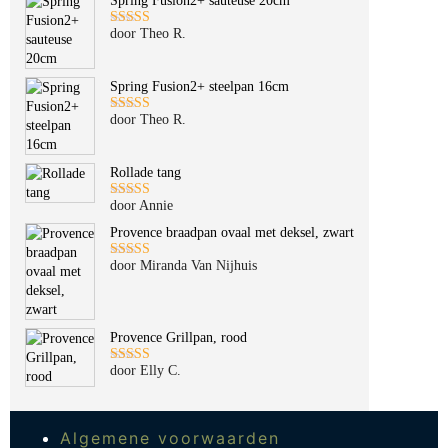
Spring Fusion2+ sauteuse 20cm
door Theo R.
Gewaardeerd
5
uit 5
Spring Fusion2+ steelpan 16cm
door Theo R.
Gewaardeerd
5
uit 5
Rollade tang
door Annie
Gewaardeerd
5
uit 5
Provence braadpan ovaal met deksel, zwart
door Miranda Van Nijhuis
Gewaardeerd
5
uit 5
Provence Grillpan, rood
door Elly C.
Gewaardeerd
5
uit 5
Algemene voorwaarden