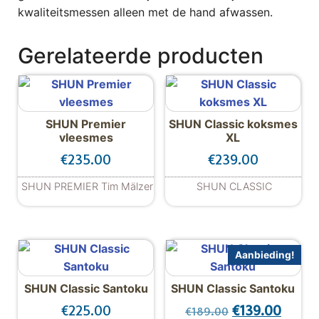
kwaliteitsmessen alleen met de hand afwassen.
Gerelateerde producten
SHUN Premier
SHUN Classic koksmes
vleesmes
XL
€
235.00
€
239.00
SHUN PREMIER Tim Mälzer
SHUN CLASSIC
Aanbieding!
SHUN Classic Santoku
SHUN Classic Santoku
Oorspronkelijk
Huidig
€
225.00
€
139.00
€
189.00