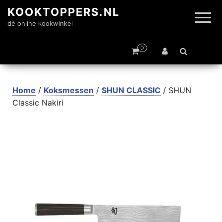
KOOKTOPPERS.NL
dé online kookwinkel
0
Home
/
Koksmessen
/
SHUN CLASSIC
/ SHUN
Classic Nakiri