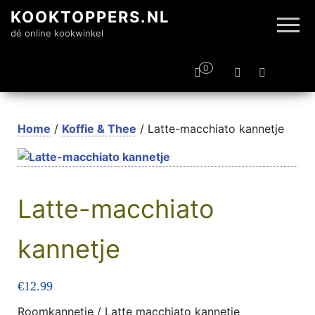
KOOKTOPPERS.NL
dé online kookwinkel
0
Home
/
Koffie & Thee
/ Latte-macchiato kannetje
Latte-macchiato
kannetje
€
12.99
Roomkannetje / Latte macchiato kannetje