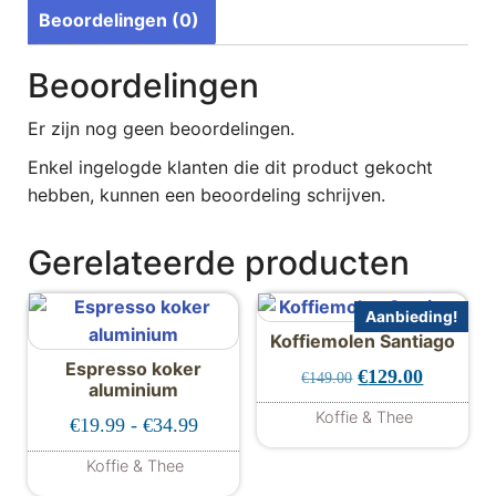
Beoordelingen (0)
Beoordelingen
Er zijn nog geen beoordelingen.
Enkel ingelogde klanten die dit product gekocht
hebben, kunnen een beoordeling schrijven.
Gerelateerde producten
Aanbieding!
Koffiemolen Santiago
Espresso koker
Oorspronkelijke 
Huidige p
€
129.00
€
149.00
aluminium
Koffie & Thee
Prijsklasse: €19.99 tot €34.99
€
19.99
-
€
34.99
Koffie & Thee
Dit product heeft meerdere variaties. De