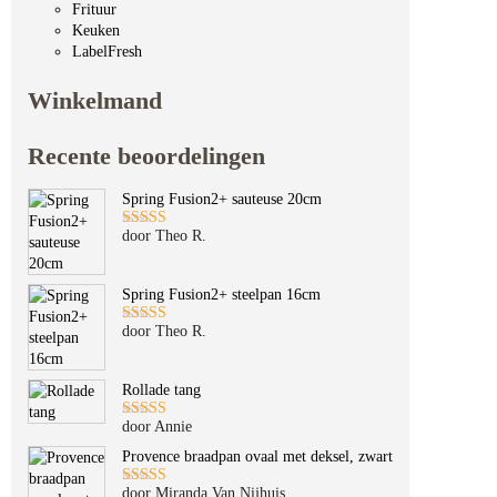
Frituur
Keuken
LabelFresh
Winkelmand
Recente beoordelingen
Spring Fusion2+ sauteuse 20cm
door Theo R.
Gewaardeerd
5
uit 5
Spring Fusion2+ steelpan 16cm
door Theo R.
Gewaardeerd
5
uit 5
Rollade tang
door Annie
Gewaardeerd
5
uit 5
Provence braadpan ovaal met deksel, zwart
door Miranda Van Nijhuis