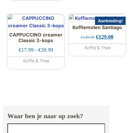
Aanbieding!
Koffiemolen Santiago
CAPPUCCINO creamer
Oorspronkelijke 
Huidige p
€
129.00
€
149.00
Classic 3-kops
Koffie & Thee
Prijsklasse: €17.99 tot €39.99
€
17.99
-
€
39.99
Koffie & Thee
Dit product heeft meerdere variaties. De
Waar ben je naar op zoek?
Zoeken naar: