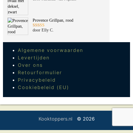
Gewaardeerd
5
uit 5
Provence Grillpan, rood
door Elly C.
Gewaardeerd
5
uit 5
Algemene voorwaarden
Levertijden
Over ons
Retourformulier
Privacybeleid
Cookiebeleid (EU)
Kooktoppers.nl
© 2026