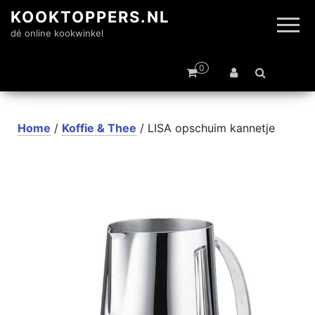
KOOKTOPPERS.NL
dé online kookwinkel
0
Home
/
Koffie & Thee
/ LISA opschuim kannetje