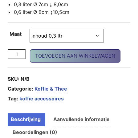
0,3 liter Ø 7cm ↨ 8,0cm
0,6 liter Ø 8cm ↨10,5cm
Maat
LISA opschuim kannetje aantal
TOEVOEGEN AAN WINKELWAGEN
SKU:
N/B
Categorie:
Koffie & Thee
Tag:
koffie accessoires
Beschrijving
Aanvullende informatie
Beoordelingen (0)