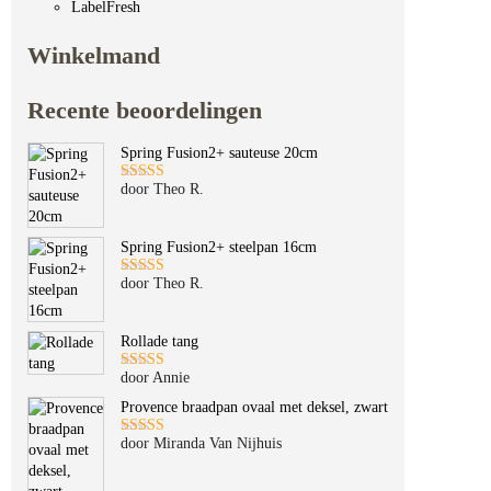
LabelFresh
Winkelmand
Recente beoordelingen
Spring Fusion2+ sauteuse 20cm
door Theo R.
Gewaardeerd
5
uit 5
Spring Fusion2+ steelpan 16cm
door Theo R.
Gewaardeerd
5
uit 5
Rollade tang
door Annie
Gewaardeerd
5
uit 5
Provence braadpan ovaal met deksel, zwart
door Miranda Van Nijhuis
Gewaardeerd
5
uit 5