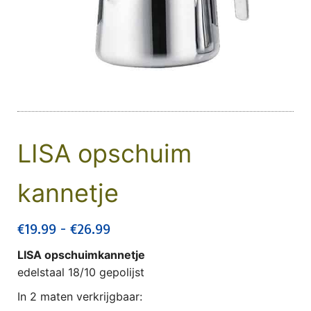
LISA opschuim
kannetje
Prijsklasse: €19.99 tot €26.99
€
19.99
-
€
26.99
LISA opschuimkannetje
edelstaal 18/10 gepolijst
In 2 maten verkrijgbaar: