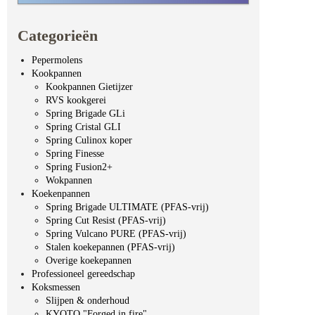
Categorieën
Pepermolens
Kookpannen
Kookpannen Gietijzer
RVS kookgerei
Spring Brigade GLi
Spring Cristal GLI
Spring Culinox koper
Spring Finesse
Spring Fusion2+
Wokpannen
Koekenpannen
Spring Brigade ULTIMATE (PFAS-vrij)
Spring Cut Resist (PFAS-vrij)
Spring Vulcano PURE (PFAS-vrij)
Stalen koekepannen (PFAS-vrij)
Overige koekepannen
Professioneel gereedschap
Koksmessen
Slijpen & onderhoud
KYOTO "Forged in fire"