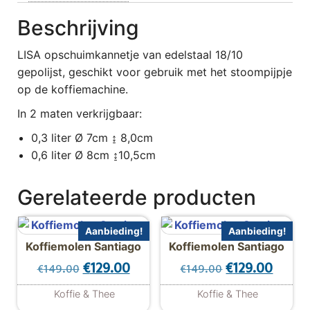
Beschrijving
LISA opschuimkannetje van edelstaal 18/10
gepolijst, geschikt voor gebruik met het stoompijpje
op de koffiemachine.
In 2 maten verkrijgbaar:
0,3 liter Ø 7cm ↨ 8,0cm
0,6 liter Ø 8cm ↨10,5cm
Gerelateerde producten
Aanbieding!
Aanbieding!
Koffiemolen Santiago
Koffiemolen Santiago
Oorspronkelijke prijs was: €149.00.
Huidige prijs is: €129.00.
Oorspronkelijk
Huidig
€
129.00
€
129.00
€
149.00
€
149.00
Koffie & Thee
Koffie & Thee