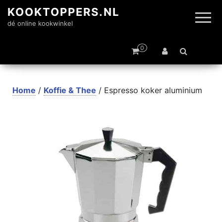
KOOKTOPPERS.NL
dé online kookwinkel
0
Home
/
Koffie & Thee
/ Espresso koker aluminium