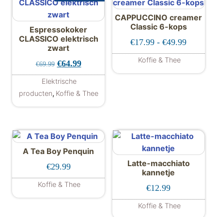
CAPPUCCINO creamer
Classic 6-kops
Espressokoker
CLASSICO elektrisch
Prijskla
€
17.99
-
€
49.99
zwart
Koffie & Thee
Oorspronkelijke prijs was: €69.99.
Huidige prijs is: €64.99.
€
64.99
€
69.99
Dit product hee
Elektrische
,
producten
Koffie & Thee
A Tea Boy Penquin
Latte-macchiato
€
29.99
kannetje
Koffie & Thee
€
12.99
Koffie & Thee