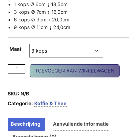
1 kops Ø 6cm ↨ 13,5cm
3 kops Ø 7cm ↨ 16,0cm
6 kops Ø 9cm ↨ 20,0cm
9 kops Ø 11cm ↨ 24,0cm
Maat
Espresso koker aluminium aantal
TOEVOEGEN AAN WINKELWAGEN
SKU:
N/B
Categorie:
Koffie & Thee
Beschrijving
Aanvullende informatie
Beoordelingen (0)