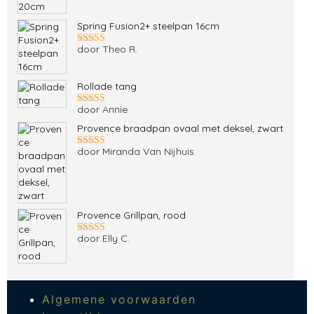
5
uit 5
Spring Fusion2+ steelpan 16cm
door Theo R.
Gewaardeerd
5
uit 5
Rollade tang
door Annie
Gewaardeerd
5
uit 5
Provence braadpan ovaal met deksel, zwart
door Miranda Van Nijhuis
Gewaardeerd
5
uit 5
Provence Grillpan, rood
door Elly C.
Gewaardeerd
5
uit 5
Algemene voorwaarden