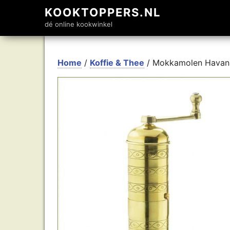
KOOKTOPPERS.NL
dé online kookwinkel
Home
/
Koffie & Thee
/ Mokkamolen Havan