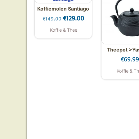
Koffiemolen Santiago
Oorspronkelijke prijs was: €1
Huidige prijs is: €129
€
129.00
€
149.00
Koffie & Thee
Theepot >Ya
€
69.9
Koffie & T