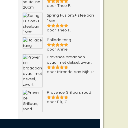
door Theo R.
Gewaardeerd
5
uit 5
Spring Fusion2+ steelpan
16cm
door Theo R.
Gewaardeerd
5
uit 5
Rollade tang
door Annie
Gewaardeerd
5
uit 5
Provence braadpan
ovaal met deksel, zwart
door Miranda Van Nijhuis
Gewaardeerd
5
uit 5
Provence Grillpan, rood
door Elly C.
Gewaardeerd
5
uit 5