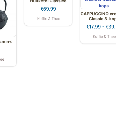
Fluitketel Classico
€
69.99
CAPPUCCINO cr
49.00.
.00.
Classic 3-ko
Koffie & Thee
€
17.99
-
€
39
Koffie & Thee
smin<
Dit p
9
hee