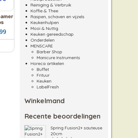
Reiniging & Verbruik
Koffie & Thee
eamer
Raspen, schaven en vijzels
ps
Keukenhulpen
Mooi & Nuttig
Prijsklasse: €17.99 tot €39.99
.99
Keuken gereedschap
Onderdelen
MENSCARE
roduct heeft meerdere variaties. Deze optie kan gekozen 
Barber Shop
Manicure Instruments
Horeca artikelen
Buffet
Frituur
Keuken
LabelFresh
Winkelmand
Recente beoordelingen
Spring Fusion2+ sauteuse
20cm