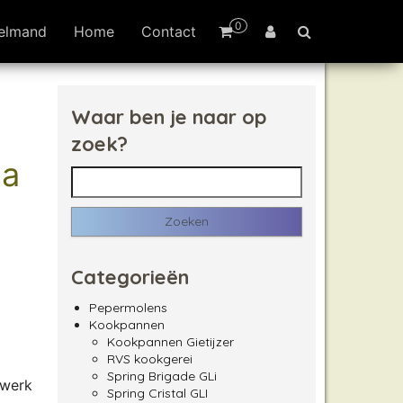
0
elmand
Home
Contact
Waar ben je naar op
zoek?
na
Zoeken naar:
Categorieën
Pepermolens
Kookpannen
Kookpannen Gietijzer
RVS kookgerei
Spring Brigade GLi
lwerk
Spring Cristal GLI