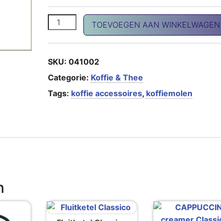
Mokkamolen Havanna aantal
TOEVOEGEN AAN WINKELWAGEN
SKU:
041002
Categorie:
Koffie & Thee
Tags:
koffie accessoires
,
koffiemolen
n