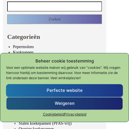
Zoeken naar:
Categorieën
Pepermolens
Kookpannen
Kookpannen Gietijzer
Beheer cookie toestemming
RVS kookgerei
Voor een optimale website maken wij gebruik van “cookies”. Wij vragen
Spring Brigade GLi
hiervoor hierbij om toestemming daarvoor. Voor meer informatie zie de
Spring Cristal GLI
link onderaan deze banner. Veel winkelplezier!
Spring Culinox koper
Spring Finesse
Perfecte website
Spring Fusion2+
Wokpannen
Koekenpannen
Weigeren
Spring Brigade ULTIMATE (PFAS-vrij)
Spring Cut Resist (PFAS-vrij)
Cookiebeleid
Privacybeleid
Spring Vulcano PURE (PFAS-vrij)
Stalen koekepannen (PFAS-vrij)
Overige koekepannen