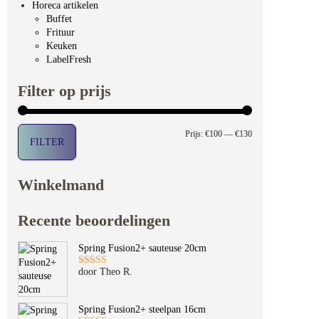
Horeca artikelen
Buffet
Frituur
Keuken
LabelFresh
Filter op prijs
Min. prijs
Max. prijs
Prijs:
€100
—
€130
FILTER
Winkelmand
Recente beoordelingen
Spring Fusion2+ sauteuse 20cm
door Theo R.
Gewaardeerd
5
uit 5
Spring Fusion2+ steelpan 16cm