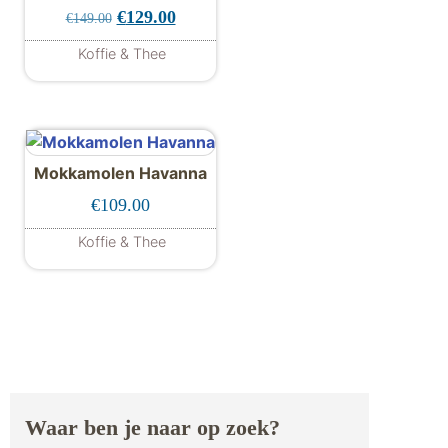
Oorspronkelijke prijs was: €149.00.
Huidige prijs is: €129.00.
€
129.00
€
149.00
Koffie & Thee
Mokkamolen Havanna
€
109.00
Koffie & Thee
Waar ben je naar op zoek?