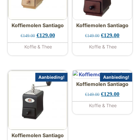
Koffiemolen Santiago
Koffiemolen Santiago
Oorspronkelijke prijs was: €149.00.
Huidige prijs is: €129.00.
Oorspronkelijke 
Huidige p
€
129.00
€
129.00
€
149.00
€
149.00
Koffie & Thee
Koffie & Thee
Aanbieding!
Aanbieding!
Koffiemolen Santiago
Oorspronkelijke 
Huidige p
€
129.00
€
149.00
Koffie & Thee
Koffiemolen Santiago