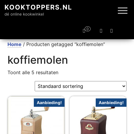
KOOKTOPPERS.NL
dé online kookwinkel
0
Home
/ Producten getagged “koffiemolen”
koffiemolen
Toont alle 5 resultaten
Aanbieding!
Aanbieding!