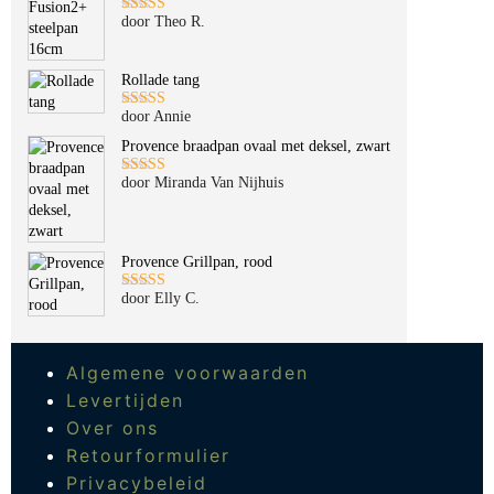
door Theo R.
Gewaardeerd
5
uit 5
Rollade tang
door Annie
Gewaardeerd
5
uit 5
Provence braadpan ovaal met deksel, zwart
door Miranda Van Nijhuis
Gewaardeerd
5
uit 5
Provence Grillpan, rood
door Elly C.
Gewaardeerd
5
uit 5
Algemene voorwaarden
Levertijden
Over ons
Retourformulier
Privacybeleid