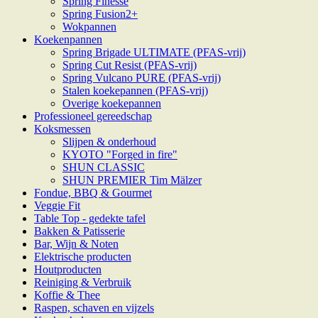
Spring Finesse
Spring Fusion2+
Wokpannen
Koekenpannen
Spring Brigade ULTIMATE (PFAS-vrij)
Spring Cut Resist (PFAS-vrij)
Spring Vulcano PURE (PFAS-vrij)
Stalen koekepannen (PFAS-vrij)
Overige koekepannen
Professioneel gereedschap
Koksmessen
Slijpen & onderhoud
KYOTO "Forged in fire"
SHUN CLASSIC
SHUN PREMIER Tim Mälzer
Fondue, BBQ & Gourmet
Veggie Fit
Table Top - gedekte tafel
Bakken & Patisserie
Bar, Wijn & Noten
Elektrische producten
Houtproducten
Reiniging & Verbruik
Koffie & Thee
Raspen, schaven en vijzels