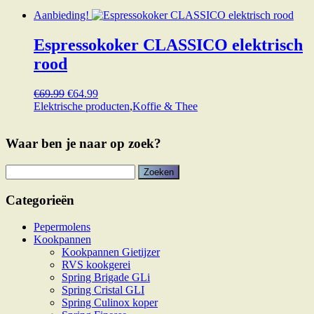
was:
is:
Aanbieding!
€599.00.
€299.00.
Espressokoker CLASSICO elektrisch
rood
Oorspronkelijke
Huidige
€
69.99
€
64.99
prijs
prijs
Elektrische producten
,
Koffie & Thee
was:
is:
€69.99.
€64.99.
Waar ben je naar op zoek?
Zoeken
naar:
Categorieën
Pepermolens
Kookpannen
Kookpannen Gietijzer
RVS kookgerei
Spring Brigade GLi
Spring Cristal GLI
Spring Culinox koper