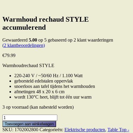
Warmhoud rechaud STYLE
accumulerend
Gewaardeerd
5.00
op 5 gebaseerd op
2
klant waarderingen
(
2
klantbeoordelingen)
€
79.99
Warmhoudrechaud STYLE
220-240 V / ~50/60 Hz / 1.100 Watt
geborsteld edelstalen oppervlak
snoerloos aan tafel tijdens het warmhouden
afmetingen 48 x 20 x 6 cm
wordt 130
°C heet, blijft tot één uur warm
3 op voorraad (kan nabesteld worden)
Warmhoud
rechaud
Toevoegen aan winkelwagen
STYLE
SKU:
1702002800
Categorieën:
Elektrische producten
,
Table Top -
accumulerend