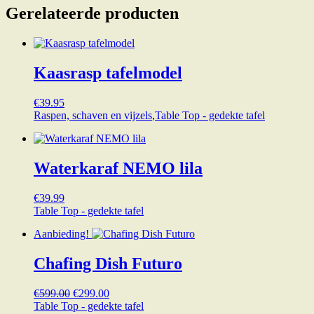
Gerelateerde producten
Kaasrasp tafelmodel
€
39.95
Raspen, schaven en vijzels
,
Table Top - gedekte tafel
Waterkaraf NEMO lila
€
39.99
Table Top - gedekte tafel
Aanbieding!
Chafing Dish Futuro
Oorspronkelijke
Huidige
€
599.00
€
299.00
prijs
prijs
Table Top - gedekte tafel