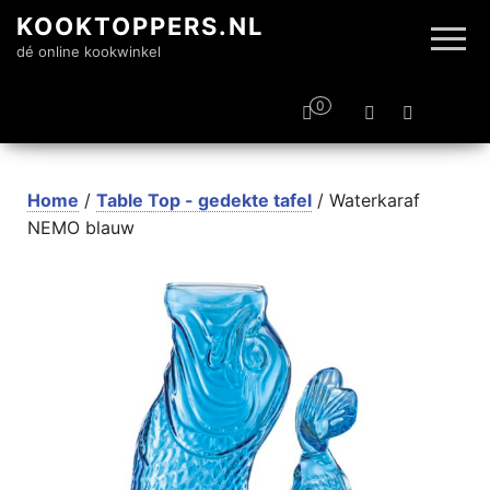
KOOKTOPPERS.NL
dé online kookwinkel
0
Home
/
Table Top - gedekte tafel
/ Waterkaraf
NEMO blauw