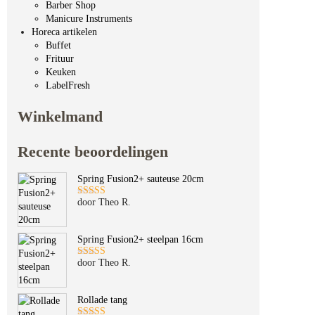
Barber Shop
Manicure Instruments
Horeca artikelen
Buffet
Frituur
Keuken
LabelFresh
Winkelmand
Recente beoordelingen
Spring Fusion2+ sauteuse 20cm
door Theo R.
Gewaardeerd
5
uit 5
Spring Fusion2+ steelpan 16cm
door Theo R.
Gewaardeerd
5
uit 5
Rollade tang