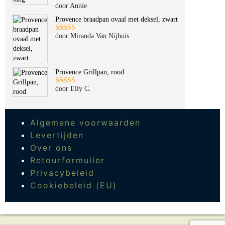
door Annie
Gewaardeerd
5
uit 5
Provence braadpan ovaal met deksel, zwart
door Miranda Van Nijhuis
Gewaardeerd
5
uit 5
Provence Grillpan, rood
door Elly C.
Gewaardeerd
5
uit 5
Algemene voorwaarden
Levertijden
Over ons
Retourformulier
Privacybeleid
Cookiebeleid (EU)