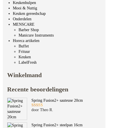
Keukenhulpen
Mooi & Nuttig
Keuken gereedschap
Onderdelen
MENSCARE
Barber Shop
Manicure Instruments
Horeca artikelen
Buffet
Frituur
Keuken
LabelFresh
Winkelmand
Recente beoordelingen
Spring Fusion2+ sauteuse 20cm
door Theo R.
Gewaardeerd
5
uit 5
Spring Fusion2+ steelpan 16cm