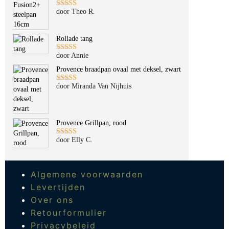
door Theo R.
Gewaardeerd
5
uit 5
Rollade tang
door Annie
Gewaardeerd
5
uit 5
Provence braadpan ovaal met deksel, zwart
door Miranda Van Nijhuis
Gewaardeerd
5
uit 5
Provence Grillpan, rood
door Elly C.
Gewaardeerd
5
uit 5
Algemene voorwaarden
Levertijden
Over ons
Retourformulier
Privacybeleid