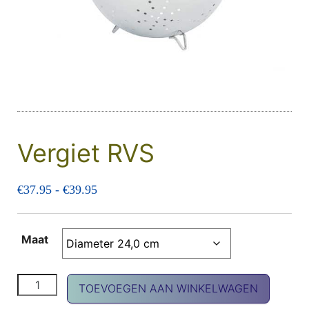
Vergiet RVS
Prijsklasse: €37.95 tot €39.95
€
37.95
-
€
39.95
Maat
Vergiet RVS aantal
TOEVOEGEN AAN WINKELWAGEN