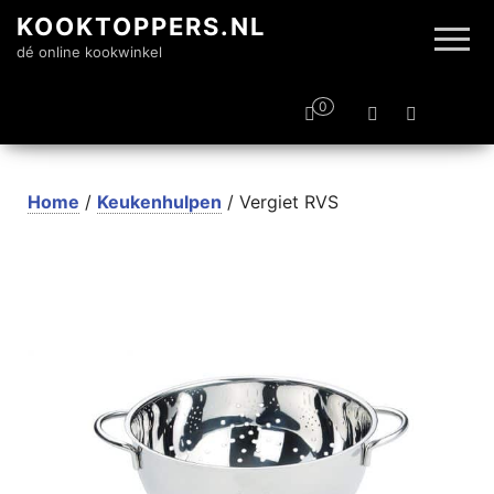
KOOKTOPPERS.NL
dé online kookwinkel
0
Home
/
Keukenhulpen
/ Vergiet RVS