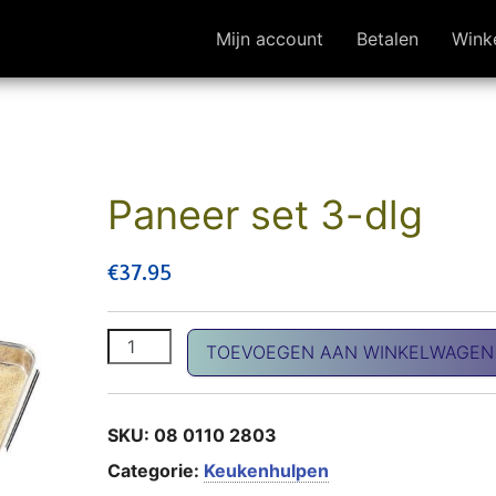
Mijn account
Betalen
Wink
Paneer set 3-dlg
€
37.95
Paneer set 3-dlg aantal
TOEVOEGEN AAN WINKELWAGEN
SKU:
08 0110 2803
Categorie:
Keukenhulpen