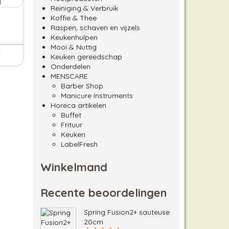
Reiniging & Verbruik
Koffie & Thee
Raspen, schaven en vijzels
Keukenhulpen
Mooi & Nuttig
n
Keuken gereedschap
roduct heeft meerdere variaties. Deze optie kan gekozen 
Onderdelen
MENSCARE
Barber Shop
Manicure Instruments
Horeca artikelen
Buffet
Frituur
Keuken
LabelFresh
Winkelmand
Recente beoordelingen
Spring Fusion2+ sauteuse
20cm