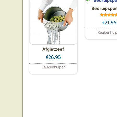
Bedruipspui
Gewaarde
€
21.95
d
5.00
uit 5
Keukenhul
Afgietzeef
€
26.95
Keukenhulpen