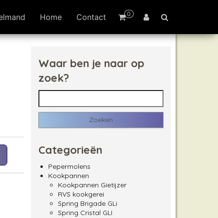
0
elmand
Home
Contact
Waar ben je naar op
zoek?
Zoeken naar:
Categorieën
Pepermolens
Kookpannen
Kookpannen Gietijzer
RVS kookgerei
Spring Brigade GLi
Spring Cristal GLI