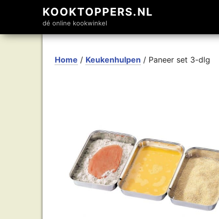
KOOKTOPPERS.NL
dé online kookwinkel
Home
/
Keukenhulpen
/ Paneer set 3-dlg