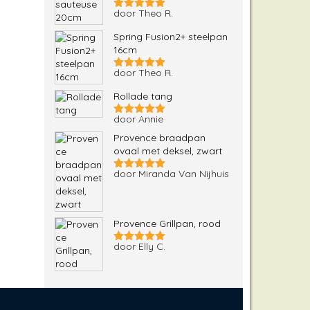
door Theo R.
Gewaardeerd
5
uit 5
Spring Fusion2+ steelpan
16cm
door Theo R.
Gewaardeerd
5
uit 5
Rollade tang
door Annie
Gewaardeerd
5
uit 5
Provence braadpan
ovaal met deksel, zwart
door Miranda Van Nijhuis
Gewaardeerd
5
uit 5
Provence Grillpan, rood
door Elly C.
Gewaardeerd
5
uit 5