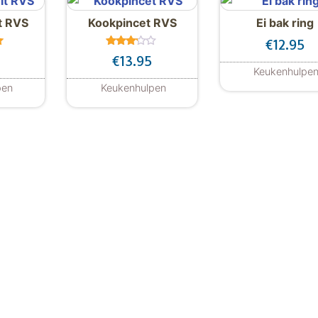
t RVS
Kookpincet RVS
Ei bak ring
€
12.95
er
Gewaa
€
13.95
rdeerd
Keukenhulpe
3.00
uit 5
Dit p
pen
Keukenhulpen