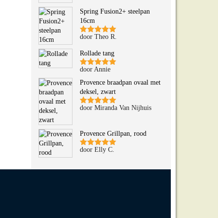
5
uit 5
Spring Fusion2+ steelpan
16cm
door Theo R.
Gewaardeerd
5
uit 5
Rollade tang
door Annie
Gewaardeerd
5
uit 5
Provence braadpan ovaal met
deksel, zwart
door Miranda Van Nijhuis
Gewaardeerd
5
uit 5
Provence Grillpan, rood
door Elly C.
Gewaardeerd
5
uit 5