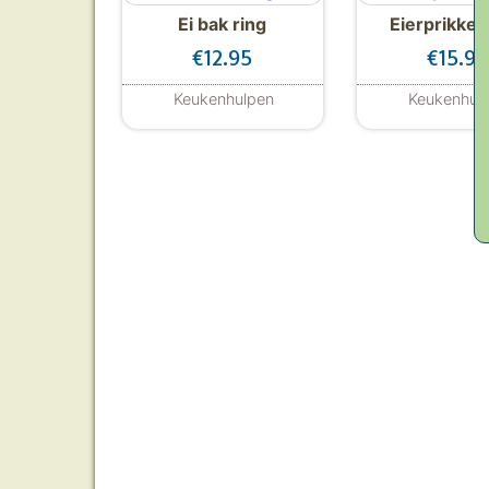
Ei bak ring
Eierprikker
€
12.95
€
15.95
Keukenhulpen
Keukenhul
Dit product heeft meerdere var