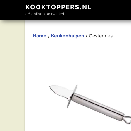
KOOKTOPPERS.NL
dé online kookwinkel
Home
/
Keukenhulpen
/ Oestermes