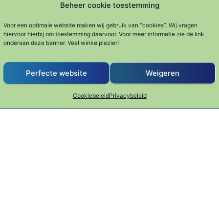
Beheer cookie toestemming
 RVS
Bedruipspuit RVS
Kookwekker S
€
15.95
Voor een optimale website maken wij gebruik van “cookies”. Wij vragen
Gewaardeer
hiervoor hierbij om toestemming daarvoor. Voor meer informatie zie de link
€
21.95
d
onderaan deze banner. Veel winkelplezier!
pen
Keukenhulpe
5.00
uit 5
iaties. Deze optie kan gekozen worden op de productpagin
Dit p
Keukenhulpen
Perfecte website
Weigeren
Cookiebeleid
Privacybeleid