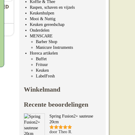
Koffie & Thee
PEED
Raspen, schaven en vijzels
Keukenhulpen
Mooi & Nuttig
Keuken gereedschap
n
Onderdelen
a
roduct heeft meerdere variaties. Deze optie kan gekozen 
MENSCARE
Barber Shop
Manicure Instruments
Horeca artikelen
Buffet
Frituur
Keuken
LabelFresh
Winkelmand
Recente beoordelingen
Spring Fusion2+ sauteuse
20cm
door Theo R.
Gewaardeerd