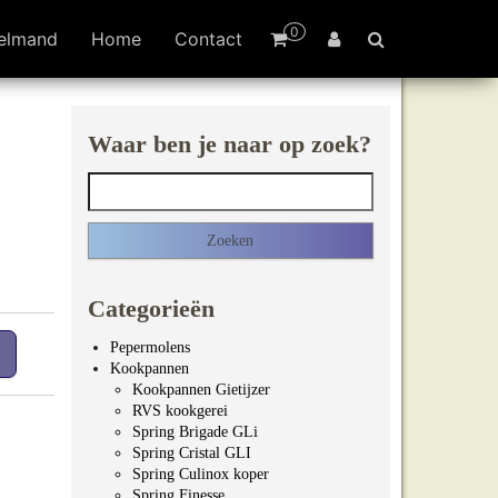
0
elmand
Home
Contact
Waar ben je naar op zoek?
Zoeken naar:
Categorieën
Pepermolens
Kookpannen
Kookpannen Gietijzer
RVS kookgerei
Spring Brigade GLi
Spring Cristal GLI
Spring Culinox koper
Spring Finesse