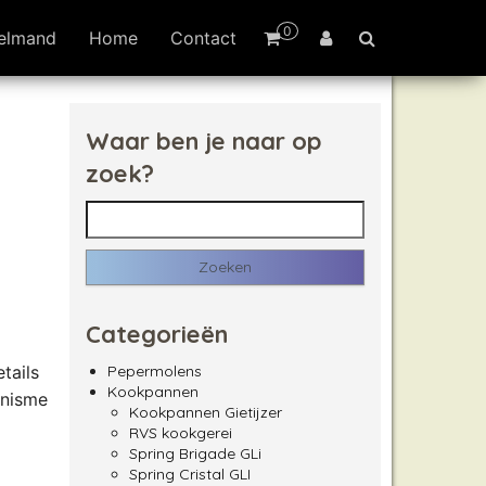
0
elmand
Home
Contact
Waar ben je naar op
zoek?
Zoeken naar:
Categorieën
tails
Pepermolens
Kookpannen
anisme
Kookpannen Gietijzer
RVS kookgerei
Spring Brigade GLi
Spring Cristal GLI