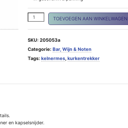
Kelnermes LEGNO aantal
TOEVOEGEN AAN WINKELWAGEN
SKU:
205053a
Categorie:
Bar, Wijn & Noten
Tags:
kelnermes
,
kurkentrekker
ails.
ner en kapselsnijder.