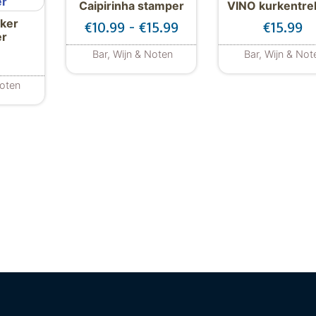
Caipirinha stamper
VINO kurkentre
ker
Prijsklasse: €10.99 tot
€
10.99
-
€
15.99
€
15.99
er
Bar, Wijn & Noten
Bar, Wijn & Not
Dit product heeft meerdere varia
Noten