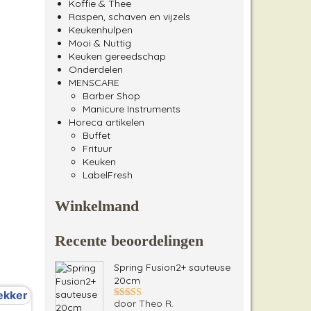
Koffie & Thee
Raspen, schaven en vijzels
Keukenhulpen
Mooi & Nuttig
Keuken gereedschap
Onderdelen
MENSCARE
Barber Shop
Manicure Instruments
Horeca artikelen
Buffet
Frituur
Keuken
LabelFresh
Winkelmand
Recente beoordelingen
Spring Fusion2+ sauteuse
20cm
door Theo R.
Gewaardeerd