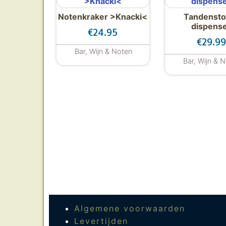
Notenkraker >Knacki<
Tandensto
dispens
€
24.95
€
29.99
Bar, Wijn & Noten
Bar, Wijn & 
Algemene voorwaarden
Levertijden