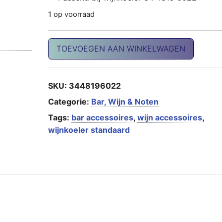
1 op voorraad
Wijnkoeler standaard aantal
TOEVOEGEN AAN WINKELWAGEN
SKU:
3448196022
Categorie:
Bar, Wijn & Noten
Tags:
bar accessoires
,
wijn accessoires
,
wijnkoeler standaard