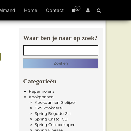
0
elmand
Home
Contact
Waar ben je naar op zoek?
Zoeken naar:
d
Categorieën
Pepermolens
Kookpannen
Kookpannen Gietijzer
RVS kookgerei
Spring Brigade GLi
Spring Cristal GLI
Spring Culinox koper
Spring Finesse