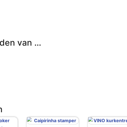
uden van …
n