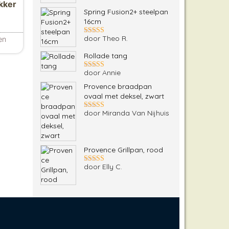
kker
5
uit 5
Spring Fusion2+ steelpan
 €15.99
16cm
door Theo R.
en
Gewaardeerd
5
uit 5
ties. Deze optie kan gekozen worden op de productpagina
Rollade tang
door Annie
Gewaardeerd
5
uit 5
Provence braadpan
ovaal met deksel, zwart
door Miranda Van Nijhuis
Gewaardeerd
5
uit 5
Provence Grillpan, rood
door Elly C.
Gewaardeerd
5
uit 5