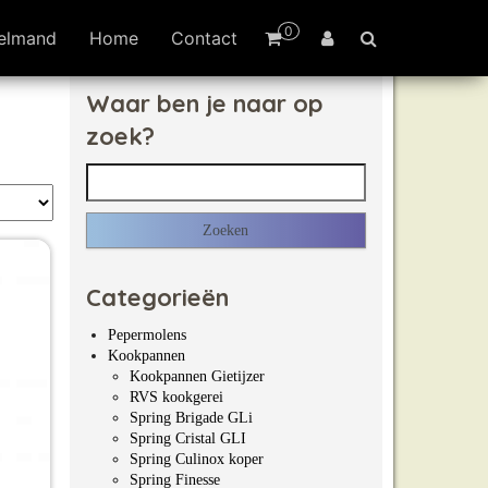
0
elmand
Home
Contact
Waar ben je naar op
zoek?
Zoeken naar:
Categorieën
Pepermolens
Kookpannen
Kookpannen Gietijzer
RVS kookgerei
Spring Brigade GLi
Spring Cristal GLI
Spring Culinox koper
Spring Finesse