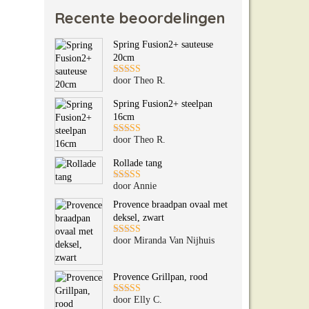
Recente beoordelingen
Spring Fusion2+ sauteuse
20cm
door Theo R.
Gewaardeerd
5
uit 5
Spring Fusion2+ steelpan
16cm
door Theo R.
Gewaardeerd
5
uit 5
Rollade tang
door Annie
Gewaardeerd
5
uit 5
Provence braadpan ovaal met
deksel, zwart
door Miranda Van Nijhuis
Gewaardeerd
5
uit 5
Provence Grillpan, rood
door Elly C.
Gewaardeerd