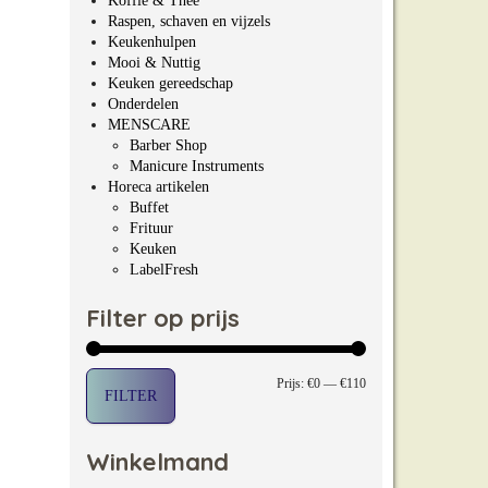
Koffie & Thee
Raspen, schaven en vijzels
Keukenhulpen
Mooi & Nuttig
Keuken gereedschap
Onderdelen
MENSCARE
Barber Shop
Manicure Instruments
Horeca artikelen
Buffet
Frituur
Keuken
LabelFresh
Filter op prijs
Min. prijs
Max. prijs
Prijs:
€0
—
€110
FILTER
Winkelmand